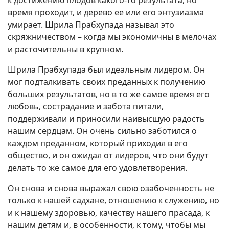
к достижению плодов какого-то результата, но
время проходит, и дерево ее или его энтузиазма
умирает. Шрила Прабхупада называл это
скряжничеством – когда мы экономичны в мелочах
и расточительны в крупном.
Шрила Прабхупада был идеальным лидером. Он
мог подталкивать своих преданных к получению
больших результатов, но в то же самое время его
любовь, сострадание и забота питали,
поддерживали и приносили наивысшую радость
нашим сердцам. Он очень сильно заботился о
каждом преданном, который приходил в его
общество, и он ожидал от лидеров, что они будут
делать то же самое для его удовлетворения.
Он снова и снова выражал свою озабоченность не
только к нашей садхане, отношению к служению, но
и к нашему здоровью, качеству нашего прасада, к
нашим детям и, в особенности, к тому, чтобы мы