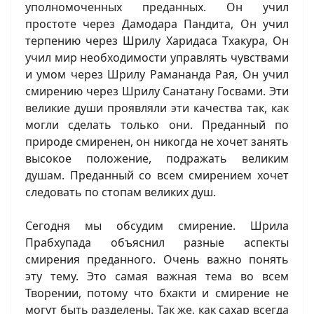
уполномоченных преданных. Он учил
простоте через Дамодара Пандита, Он учил
терпению через Шрилу Харидаса Тхакура, Он
учил мир необходимости управлять чувствами
и умом через Шрилу Рамананда Рая, Он учил
смирению через Шрилу Санатану Госвами. Эти
великие души проявляли эти качества так, как
могли сделать только они. Преданный по
природе смиренен, он никогда не хочет занять
высокое положение, подражать великим
душам. Преданный со всем смирением хочет
следовать по стопам великих душ.
Сегодня мы обсудим смирение. Шрила
Прабхупада объяснил разные аспекты
смирения преданного. Очень важно понять
эту тему. Это самая важная тема во всем
Творении, потому что бхакти и смирение не
могут быть разделены. Так же, как сахар всегда