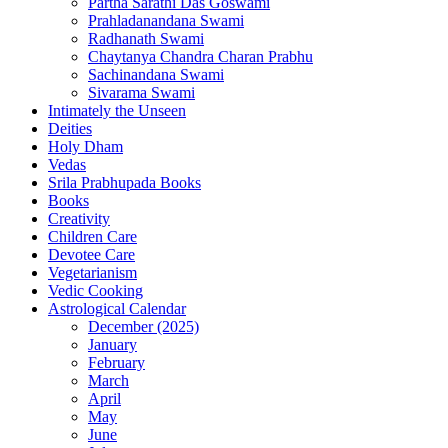
Partha Sarathi Das Goswami
Prahladanandana Swami
Radhanath Swami
Chaytanya Chandra Charan Prabhu
Sachinandana Swami
Sivarama Swami
Intimately the Unseen
Deities
Holy Dham
Vedas
Srila Prabhupada Books
Books
Creativity
Children Care
Devotee Care
Vegetarianism
Vedic Cooking
Astrological Calendar
December (2025)
January
February
March
April
May
June