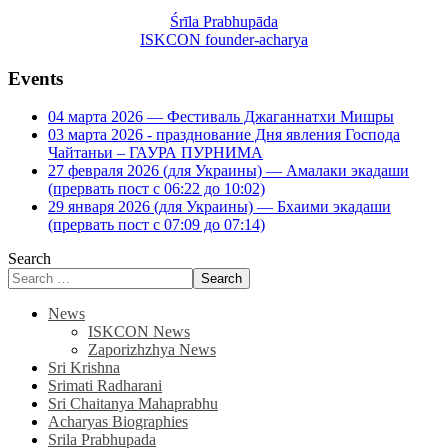
Śrīla Prabhupāda
ISKCON founder-acharya
Events
04 марта 2026 — Фестиваль Джаганнатхи Мишры
03 марта 2026 - празднование Дня явления Господа
Чайтаньи – ГАУРА ПУРНИМА
27 февраля 2026 (для Украины) — Амалаки экадаши
(прервать пост с 06:22 до 10:02)
29 января 2026 (для Украины) — Бхаими экадаши
(прервать пост с 07:09 до 07:14)
Search
Search
News
ISKCON News
Zaporizhzhya News
Sri Krishna
Srimati Radharani
Sri Chaitanya Mahaprabhu
Acharyas Biographies
Srila Prabhupada