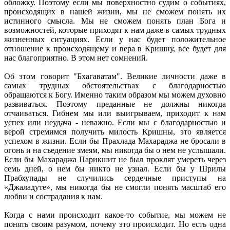
обложку. Поэтому если мы поверхностно судим о событиях,
происходящих в нашей жизни, мы не сможем понять их
истинного смысла. Мы не сможем понять план Бога и
возможностей, которые приходят к нам даже в самых трудных
жизненных ситуациях. Если у нас будет положительное
отношение к происходящему и вера в Кришну, все будет для
нас благоприятно. В этом нет сомнений.
Об этом говорит "Бхагаватам". Великие личности даже в
самых трудных обстоятельствах с благодарностью
обращаются к Богу. Именно таким образом мы можем духовно
развиваться. Поэтому преданные не должны никогда
отчаиваться. Гибнем мы или выигрываем, приходит к нам
успех или неудача - неважно. Если мы с благодарностью и
верой стремимся получить милость Кришны, это является
успехом в жизни. Если бы Прахлада Махараджа не бросали в
огонь и на съедение змеям, мы никогда бы о нем не услышали.
Если бы Махараджа Парикшит не был проклят умереть через
семь дней, о нем бы никто не узнал. Если бы у Шрилы
Прабхупады не случились сердечные приступы на
«Джаладуте», мы никогда бы не смогли понять масштаб его
любви и сострадания к нам.
Когда с нами происходит какое-то событие, мы можем не
понять своим разумом, почему это происходит. Но есть одна