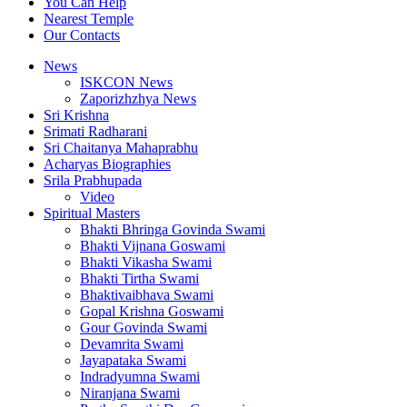
You Can Help
Nearest Temple
Our Contacts
News
ISKCON News
Zaporizhzhya News
Sri Krishna
Srimati Radharani
Sri Chaitanya Mahaprabhu
Acharyas Biographies
Srila Prabhupada
Video
Spiritual Masters
Bhakti Bhringa Govinda Swami
Bhakti Vijnana Goswami
Bhakti Vikasha Swami
Bhakti Tirtha Swami
Bhaktivaibhava Swami
Gopal Krishna Goswami
Gour Govinda Swami
Devamrita Swami
Jayapataka Swami
Indradyumna Swami
Niranjana Swami