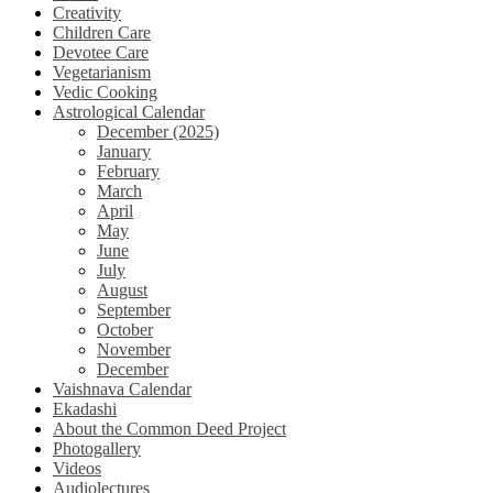
Creativity
Children Care
Devotee Care
Vegetarianism
Vedic Cooking
Astrological Calendar
December (2025)
January
February
March
April
May
June
July
August
September
October
November
December
Vaishnava Calendar
Ekadashi
About the Common Deed Project
Photogallery
Videos
Audiolectures