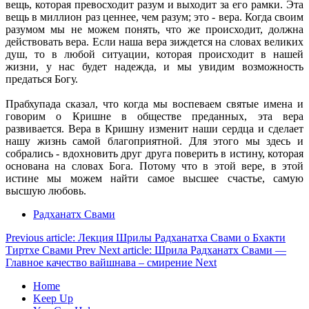
вещь, которая превосходит разум и выходит за его рамки. Эта
вещь в миллион раз ценнее, чем разум; это - вера. Когда своим
разумом мы не можем понять, что же происходит, должна
действовать вера. Если наша вера зиждется на словах великих
душ, то в любой ситуации, которая происходит в нашей
жизни, у нас будет надежда, и мы увидим возможность
предаться Богу.
Прабхупада сказал, что когда мы воспеваем святые имена и
говорим о Кришне в обществе преданных, эта вера
развивается. Вера в Кришну изменит наши сердца и сделает
нашу жизнь самой благоприятной. Для этого мы здесь и
собрались - вдохновить друг друга поверить в истину, которая
основана на словах Бога. Потому что в этой вере, в этой
истине мы можем найти самое высшее счастье, самую
высшую любовь.
Радханатх Свами
Previous article: Лекция Шрилы Радханатха Свами о Бхакти
Тиртхе Свами
Prev
Next article: Шрила Радханатх Свами —
Главное качество вайшнава – смирение
Next
Home
Keep Up