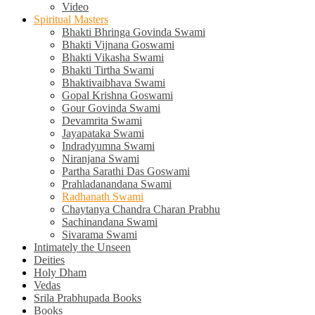
Video
Spiritual Masters
Bhakti Bhringa Govinda Swami
Bhakti Vijnana Goswami
Bhakti Vikasha Swami
Bhakti Tirtha Swami
Bhaktivaibhava Swami
Gopal Krishna Goswami
Gour Govinda Swami
Devamrita Swami
Jayapataka Swami
Indradyumna Swami
Niranjana Swami
Partha Sarathi Das Goswami
Prahladanandana Swami
Radhanath Swami
Chaytanya Chandra Charan Prabhu
Sachinandana Swami
Sivarama Swami
Intimately the Unseen
Deities
Holy Dham
Vedas
Srila Prabhupada Books
Books