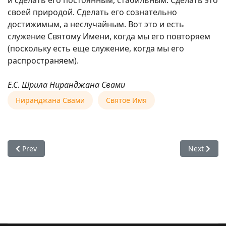
своей природой. Сделать его сознательно
достижимым, а неслучайным. Вот это и есть
служение Святому Имени, когда мы его повторяем
(поскольку есть еще служение, когда мы его
распространяем).
Е.С. Шрила Ниранджана Свами
Ниранджана Свами
Святое Имя
Previous article: Е.С. Ниранджана Свами: Кришна очень лю
Next artic
Prev
Next