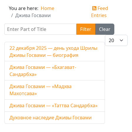
You are here:
Home
Feed
Джива Госвами
Entries
Enter Part of Title
Filter
Clear
Display #
22 декабря 2025 — день ухода Шрилы
Дживы Госвами — биография
Джива Госвами — «Бхагават-
Сандарбха»
Джива Госвами — «Мадхва
Махотсава»
Джива Госвами — «Таттва Сандарбха»
Духовное наследие Дживы Госвами