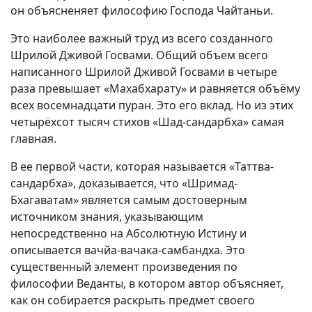
он объясненяет философию Господа Чайтаньи.
Это наиболее важный труд из всего созданного
Шрилой Дживой Госвами. Общий объем всего
написанного Шрилой Дживой Госвами в четыре
раза превышает «Махабхарату» и равняется объёму
всех восемнадцати пуран. Это его вклад. Но из этих
четырёхсот тысяч стихов «Шад-сандарбха» самая
главная.
В ее первой части, которая называется «Таттва-
сандарбха», доказывается, что «Шримад-
Бхагаватам» является самым достоверным
источником знания, указывающим
непосредственно на Абсолютную Истину и
описывается вачйа-вачака-самбандха. Это
существенный элемент произведения по
философии Веданты, в котором автор объясняет,
как он собирается раскрыть предмет своего