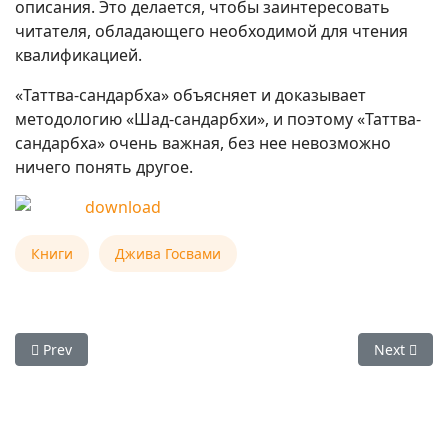
описания. Это делается, чтобы заинтересовать
читателя, обладающего необходимой для чтения
квалификацией.
«Таттва-сандарбха» объясняет и доказывает
методологию «Шад-сандарбхи», и поэтому «Таттва-
сандарбха» очень важная, без нее невозможно
ничего понять другое.
Книги
Джива Госвами
Previous article: Джива Госвами — «Бхагават-Сандарбха»
Next artic
Prev
Next