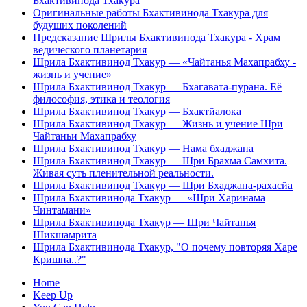
Бхактивинода Тхакура
Оригинальные работы Бхактивинода Тхакура для
будуших поколений
Предсказание Шрилы Бхактивинода Тхакура - Храм
ведического планетария
Шрила Бхактивинод Тхакур — «Чайтанья Махапрабху -
жизнь и учение»
Шрила Бхактивинод Тхакур — Бхагавата-пурана. Её
философия, этика и теология
Шрила Бхактивинод Тхакур — Бхактйалока
Шрила Бхактивинод Тхакур — Жизнь и учение Шри
Чайтаньи Махапрабху
Шрила Бхактивинод Тхакур — Нама бхаджана
Шрила Бхактивинод Тхакур — Шри Брахма Самхита.
Живая суть пленительной реальности.
Шрила Бхактивинод Тхакур — Шри Бхаджана-рахасйа
Шрила Бхактивинода Тхакур — «Шри Харинама
Чинтамани»
Шрила Бхактивинода Тхакур — Шри Чайтанья
Шикшамрита
Шрила Бхактивинода Тхакур, "О почему повторяя Харе
Кришна..?"
Home
Keep Up