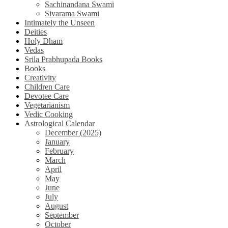
Sachinandana Swami
Sivarama Swami
Intimately the Unseen
Deities
Holy Dham
Vedas
Srila Prabhupada Books
Books
Creativity
Children Care
Devotee Care
Vegetarianism
Vedic Cooking
Astrological Calendar
December (2025)
January
February
March
April
May
June
July
August
September
October