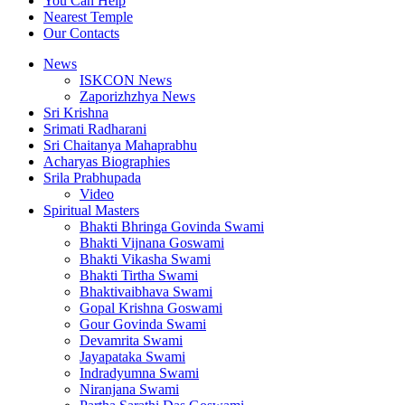
You Can Help
Nearest Temple
Our Contacts
News
ISKCON News
Zaporizhzhya News
Sri Krishna
Srimati Radharani
Sri Chaitanya Mahaprabhu
Acharyas Biographies
Srila Prabhupada
Video
Spiritual Masters
Bhakti Bhringa Govinda Swami
Bhakti Vijnana Goswami
Bhakti Vikasha Swami
Bhakti Tirtha Swami
Bhaktivaibhava Swami
Gopal Krishna Goswami
Gour Govinda Swami
Devamrita Swami
Jayapataka Swami
Indradyumna Swami
Niranjana Swami