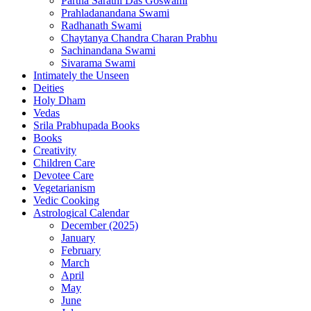
Partha Sarathi Das Goswami
Prahladanandana Swami
Radhanath Swami
Chaytanya Chandra Charan Prabhu
Sachinandana Swami
Sivarama Swami
Intimately the Unseen
Deities
Holy Dham
Vedas
Srila Prabhupada Books
Books
Creativity
Children Care
Devotee Care
Vegetarianism
Vedic Cooking
Astrological Calendar
December (2025)
January
February
March
April
May
June