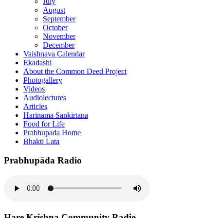
July
August
September
October
November
December
Vaishnava Calendar
Ekadashi
About the Common Deed Project
Photogallery
Videos
Audiolectures
Articles
Harinama Sankirtana
Food for Life
Prabhupada Home
Bhakti Lata
Prabhupāda Radio
Hare Krishna Community Radio