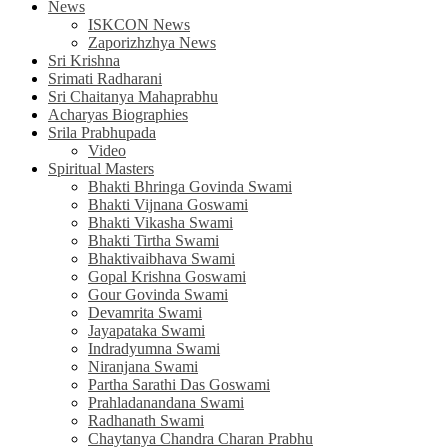
News
ISKCON News
Zaporizhzhya News
Sri Krishna
Srimati Radharani
Sri Chaitanya Mahaprabhu
Acharyas Biographies
Srila Prabhupada
Video
Spiritual Masters
Bhakti Bhringa Govinda Swami
Bhakti Vijnana Goswami
Bhakti Vikasha Swami
Bhakti Tirtha Swami
Bhaktivaibhava Swami
Gopal Krishna Goswami
Gour Govinda Swami
Devamrita Swami
Jayapataka Swami
Indradyumna Swami
Niranjana Swami
Partha Sarathi Das Goswami
Prahladanandana Swami
Radhanath Swami
Chaytanya Chandra Charan Prabhu