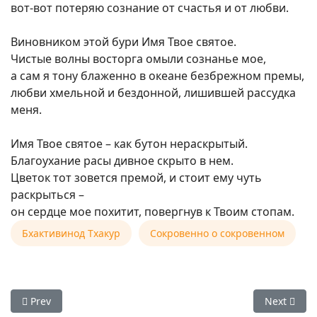
вот-вот потеряю сознание от счастья и от любви.
Виновником этой бури Имя Твое святое.
Чистые волны восторга омыли сознанье мое,
а сам я тону блаженно в океане безбрежном премы,
любви хмельной и бездонной, лишившей рассудка
меня.
Имя Твое святое – как бутон нераскрытый.
Благоухание расы дивное скрыто в нем.
Цветок тот зовется премой, и стоит ему чуть
раскрыться –
он сердце мое похитит, повергнув к Твоим стопам.
Бхактивинод Тхакур
Сокровенно о сокровенном
Previous article: Е.С. Шиварама Свами: Что означает духов
Next artic
Prev
Next