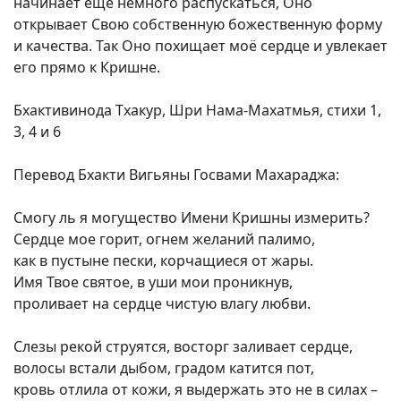
начинает ещё немного распускаться, Оно
открывает Свою собственную божественную форму
и качества. Так Оно похищает моё сердце и увлекает
его прямо к Кришне.
Бхактивинода Тхакур, Шри Нама-Махатмья, стихи 1,
3, 4 и 6
Перевод Бхакти Вигьяны Госвами Махараджа:
Смогу ль я могущество Имени Кришны измерить?
Сердце мое горит, огнем желаний палимо,
как в пустыне пески, корчащиеся от жары.
Имя Твое святое, в уши мои проникнув,
проливает на сердце чистую влагу любви.
Слезы рекой струятся, восторг заливает сердце,
волосы встали дыбом, градом катится пот,
кровь отлила от кожи, я выдержать это не в силах –