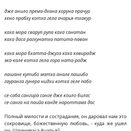
дже анило према-дхана коруна прачур
хено прабху котха гела ачарья-тхакур
каха мора сваруп рупа каха санатан
каха даса рагхунатха патита-паван
каха мора бхатта-джуга каха кавирадж
эка-кале котха гела гора ната-радж
пашане кутибо матха анале пашибо
гауранга гунера нидхи котха геле пабо
се-саба сангира санге дже коило билас
се-санга на паийа канде нароттама дас
Полный милости и сострадания, он даровал нам это
сокровище, божественную любовь, - куда же ушел
он, Шриниваса Ачарья?