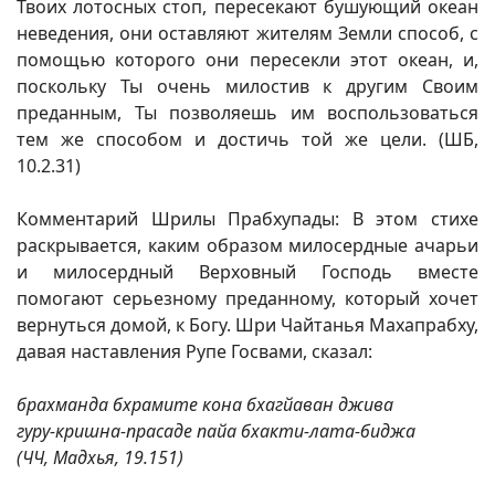
Твоих лотосных стоп, пересекают бушующий океан
неведения, они оставляют жителям Земли способ, с
помощью которого они пересекли этот океан, и,
поскольку Ты очень милостив к другим Своим
преданным, Ты позволяешь им воспользоваться
тем же способом и достичь той же цели. (ШБ,
10.2.31)
Комментарий Шрилы Прабхупады: В этом стихе
раскрывается, каким образом милосердные ачарьи
и милосердный Верховный Господь вместе
помогают серьезному преданному, который хочет
вернуться домой, к Богу. Шри Чайтанья Махапрабху,
давая наставления Рупе Госвами, сказал:
брахманда бхрамите кона бхагйаван джива
гуру-кришна-прасаде пайа бхакти-лата-биджа
(ЧЧ, Мадхья, 19.151)