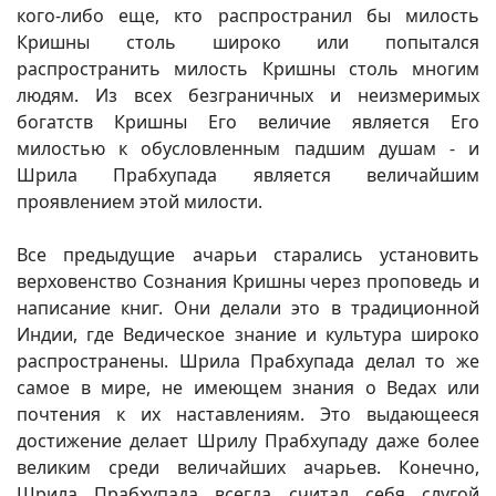
кого-либо еще, кто распространил бы милость
Кришны столь широко или попытался
распространить милость Кришны столь многим
людям. Из всех безграничных и неизмеримых
богатств Кришны Его величие является Его
милостью к обусловленным падшим душам - и
Шрила Прабхупада является величайшим
проявлением этой милости.
Все предыдущие ачарьи старались установить
верховенство Сознания Кришны через проповедь и
написание книг. Они делали это в традиционной
Индии, где Ведическое знание и культура широко
распространены. Шрила Прабхупада делал то же
самое в мире, не имеющем знания о Ведах или
почтения к их наставлениям. Это выдающееся
достижение делает Шрилу Прабхупаду даже более
великим среди величайших ачарьев. Конечно,
Шрила Прабхупада всегда считал себя слугой