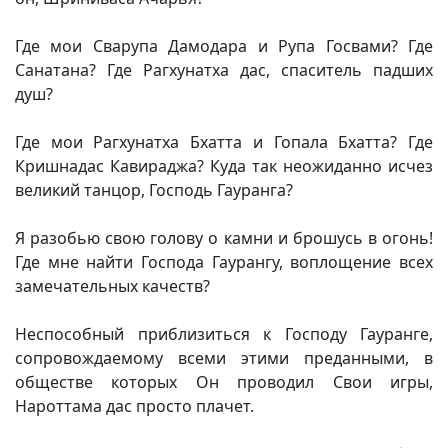
Где мои Сварупа Дамодара и Рупа Госвами? Где
Санатана? Где Рагхунатха дас, спаситель падших
душ?
Где мои Рагхунатха Бхатта и Гопала Бхатта? Где
Кришнадас Кавираджа? Куда так неожиданно исчез
великий танцор, Господь Гауранга?
Я разобью свою голову о камни и брошусь в огонь!
Где мне найти Господа Гаурангу, воплощение всех
замечательных качеств?
Неспособный приблизиться к Господу Гауранге,
сопровождаемому всеми этими преданными, в
обществе которых Он проводил Свои игры,
Нароттама дас просто плачет.