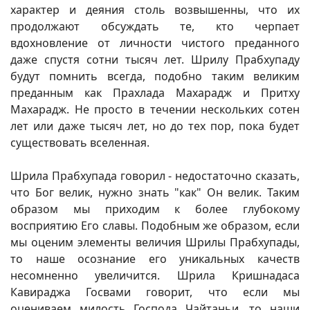
характер и деяния столь возвышенны, что их
продолжают обсуждать те, кто черпает
вдохновление от личности чистого преданного
даже спустя сотни тысяч лет. Шрилу Прабхупаду
будут помнить всегда, подобно таким великим
преданным как Прахлада Махарадж и Притху
Махарадж. Не просто в течении нескольких сотен
лет или даже тысяч лет, но до тех пор, пока будет
существовать вселенная.
Шрила Прабхупада говорил - недостаточно сказать,
что Бог велик, нужно знать "как" Он велик. Таким
образом мы приходим к более глубокому
восприятию Его славы. Подобным же образом, если
мы оценим элементы величия Шрилы Прабхупады,
то наше осознание его уникальных качеств
несомненно увеличится. Шрила Кришнадаса
Кавираджа Госвами говорит, что если мы
оцениваем милость Господа Чайтаньи, то наши