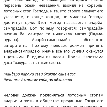
пересечь океан неведения, взойдя на корабль,
лотосных стоп Господа, и те, кто строго следует его
указаниям, в конце концов, по милости Господа
достигнут цели. Этот метод называется ачарйа-
сампрадайа. Вот почему говорится: сампрадайа-
вихина йе мантрас те нишпхала матах (Падма-
пурана). Ачарйа-сампрадайа абсолютно
авторитетна. Поэтому человек должен принять
ачарья-сампрадаю, иначе все его усилия окажутся
тщетными. В одной из песен Шрилы Нароттама
даса Тхакура есть такие слова:
тандера чарана севи бхакта сане васа
джанаме джанаме хайа, эи абхилаша
Человек должен поклоняться лотосным стопам
ачарьи и жить в обществе преданных. Тогда его
попытки пересечь океан неведения непременно