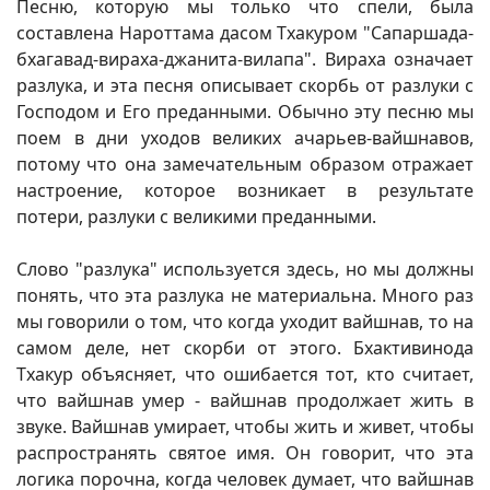
Песню, которую мы только что спели, была
составлена Нароттама дасом Тхакуром "Сапаршада-
бхагавад-вираха-джанита-вилапа". Вираха означает
разлука, и эта песня описывает скорбь от разлуки с
Господом и Его преданными. Обычно эту песню мы
поем в дни уходов великих ачарьев-вайшнавов,
потому что она замечательным образом отражает
настроение, которое возникает в результате
потери, разлуки с великими преданными.
Слово "разлука" используется здесь, но мы должны
понять, что эта разлука не материальна. Много раз
мы говорили о том, что когда уходит вайшнав, то на
самом деле, нет скорби от этого. Бхактивинода
Тхакур объясняет, что ошибается тот, кто считает,
что вайшнав умер - вайшнав продолжает жить в
звуке. Вайшнав умирает, чтобы жить и живет, чтобы
распространять святое имя. Он говорит, что эта
логика порочна, когда человек думает, что вайшнав