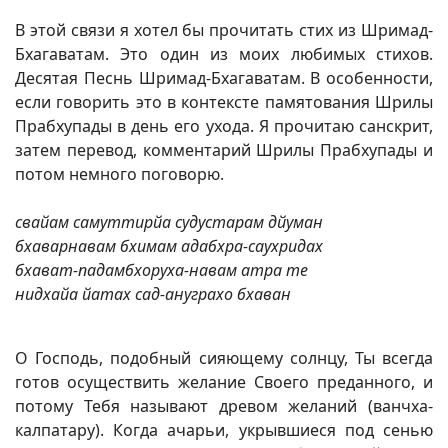
В этой связи я хотел бы прочитать стих из Шримад-
Бхагаватам. Это один из моих любимых стихов.
Десятая Песнь Шримад-Бхагаватам. В особенности,
если говорить это в контексте памятования Шрилы
Прабхупады в день его ухода. Я прочитаю санскрит,
затем перевод, комментарий Шрилы Прабхупады и
потом немного поговорю.
свайам самуттирйа судустарам дйуман
бхаварнавам бхимам адабхра-саухридах
бхават-падамбхоруха-навам атра те
нидхайа йатах сад-ануграхо бхаван
О Господь, подобный сияющему солнцу, Ты всегда
готов осуществить желание Своего преданного, и
потому Тебя называют древом желаний (ванчха-
калпатару). Когда ачарьи, укрывшиеся под сенью