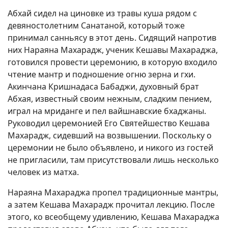
Абхай сидел на циновке из травы куша рядом с
девяностолетним Санатаной, который тоже
принимал санньясу в этот день. Сидящий напротив
них Нараяна Махарадж, ученик Кешавы Махараджа,
готовился провести церемонию, в которую входило
чтение мантр и подношение огню зерна и гхи.
Акинчана Кришнадаса Бабаджи, духовный брат
Абхая, известный своим нежным, сладким пением,
играл на мриданге и пел вайшнавские бхаджаны.
Руководил церемонией Его Святейшество Кешава
Махарадж, сидевший на возвышении. Поскольку о
церемонии не было объявлено, и никого из гостей
не пригласили, там присутствовали лишь несколько
человек из матха.
Нараяна Махараджа пропел традиционные мантры,
а затем Кешава Махарадж прочитал лекцию. После
этого, ко всеобщему удивлению, Кешава Махараджа