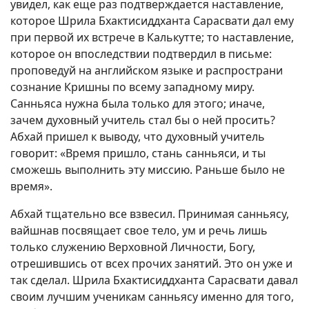
увидел, как еще раз подтверждается наставление,
которое Шрила Бхактисиддханта Сарасвати дал ему
при первой их встрече в Калькутте; то наставление,
которое он впоследствии подтвердил в письме:
проповедуй на английском языке и распространи
сознание Кришны по всему западному миру.
Санньяса нужна была только для этого; иначе,
зачем духовный учитель стал бы о ней просить?
Абхай пришел к выводу, что духовный учитель
говорит: «Время пришло, стань санньяси, и ты
сможешь выполнить эту миссию. Раньше было не
время».
Абхай тщательно все взвесил. Принимая санньясу,
вайшнав посвящает свое тело, ум и речь лишь
только служению Верховной Личности, Богу,
отрешившись от всех прочих занятий. Это он уже и
так сделал. Шрила Бхактисиддханта Сарасвати давал
своим лучшим ученикам санньясу именно для того,