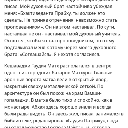
писал. Мой духовный брат настойчиво убеждал
меня: «Бхактиведанта Прабху, ты должен это
сделать. Не приняв отречения, невозможно стать
проповедником». Он на этом настаивал. По сути,
настаивал не он - настаивал мой духовный учитель.
Он хотел, чтобы я стал проповедником, поэтому
подталкивал меня к этому через моего духовного
брата: «Соглашайся». Я нехотя согласился.
Кешаваджи Гаудия Матх располагался в центре
одного из городских базаров Матхуры. Главные
арочные ворота матха вели в открытый двор,
накрытый сверху металлической сеткой. По
архитектуре он был похож на храм Вамши-
гопаладжи. В матхе было тихо и спокойно, как в
монастыре. Абхая здесь хорошо знали и всегда
были рады видеть. Он здесь жил, писал, занимался в
библиотеке, редактировал «Гаудия Патрику», сюда
он отдал Божество Господа Чайтаньи, которое