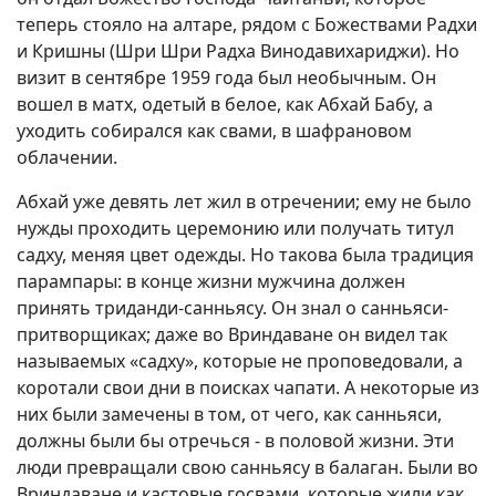
теперь стояло на алтаре, рядом с Божествами Радхи
и Кришны (Шри Шри Радха Винодавихариджи). Но
визит в сентябре 1959 года был необычным. Он
вошел в матх, одетый в белое, как Абхай Бабу, а
уходить собирался как свами, в шафрановом
облачении.
Абхай уже девять лет жил в отречении; ему не было
нужды проходить церемонию или получать титул
садху, меняя цвет одежды. Но такова была традиция
парампары: в конце жизни мужчина должен
принять триданди-санньясу. Он знал о санньяси-
притворщиках; даже во Вриндаване он видел так
называемых «садху», которые не проповедовали, а
коротали свои дни в поисках чапати. А некоторые из
них были замечены в том, от чего, как санньяси,
должны были бы отречься - в половой жизни. Эти
люди превращали свою санньясу в балаган. Были во
Вриндаване и кастовые госвами, которые жили как