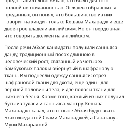
предоставил слово Абхаю, что было для того
полной неожиданностью. Оглядев собравшихся
преданных, он понял, что большинство из них
говорит на хинди - только Кешава Махарадж и еще
двое-трое владели английским. Но он твердо знал,
что говорить должен на английском.
После речи Абхая кандидаты получили санньяса-
данду, традиционный посох длинною в
человеческий рост, связанный из четырех
бамбуковых палок и обернутый в шафрановую
ткань. Им поднесли одежду санньяси: отрез
шафрановой ткани для дхоти, еще один - для
верхней половины тела, и две полосы ткани для
нижнего белья. Кроме того, каждый из них получил
бусы из туласи и санньяса-мантру. Кешава
Махарадж сказал, что отныне Абхая будут звать
Бхактиведантой Свами Махараджей, а Санатану -
Муни Махараджей.