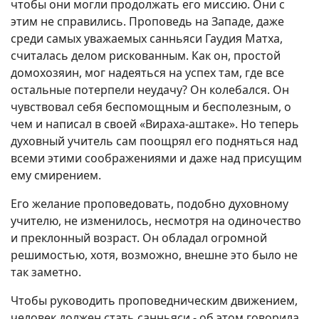
чтобы они могли продолжать его миссию. Они с
этим не справились. Проповедь на Западе, даже
среди самых уважаемых санньяси Гаудия Матха,
считалась делом рискованным. Как он, простой
домохозяин, мог надеяться на успех там, где все
остальные потерпели неудачу? Он колебался. Он
чувствовал себя беспомощным и бесполезным, о
чем и написал в своей «Вираха-аштаке». Но теперь
духовный учитель сам поощрял его подняться над
всеми этими соображениями и даже над присущим
ему смирением.
Его желание проповедовать, подобно духовному
учителю, не изменилось, несмотря на одиночество
и преклонный возраст. Он обладал огромной
решимостью, хотя, возможно, внешне это было не
так заметно.
Чтобы руководить проповедническим движением,
человек должен стать санньяси - об этом говорила