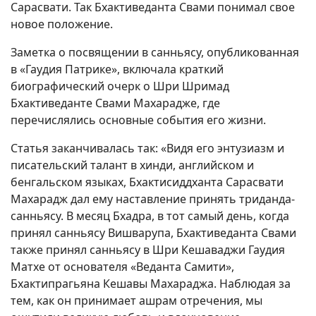
Сарасвати. Так Бхактиведанта Свами понимал свое
новое положение.
Заметка о посвящении в санньясу, опубликованная
в «Гаудия Патрике», включала краткий
биографический очерк о Шри Шримад
Бхактиведанте Свами Махарадже, где
перечислялись основные события его жизни.
Статья заканчивалась так: «Видя его энтузиазм и
писательский талант в хинди, английском и
бенгальском языках, Бхактисиддханта Сарасвати
Махарадж дал ему наставление принять триданда-
санньясу. В месяц Бхадра, в тот самый день, когда
принял санньясу Вишварупа, Бхактиведанта Свами
также принял санньясу в Шри Кешаваджи Гаудия
Матхе от основателя «Веданта Самити»,
Бхактипрагьяна Кешавы Махараджа. Наблюдая за
тем, как он принимает ашрам отречения, мы