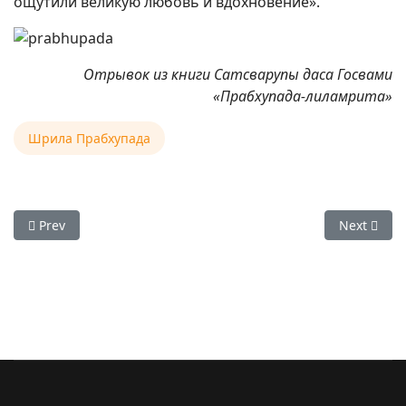
ощутили великую любовь и вдохновение».
Отрывок из книги Сатсварупы даса Госвами
«Прабхупада-лиламрита»
Шрила Прабхупада
Previous article: 13 сентября 2025 — годовщина прибыти
Next arti
Prev
Next