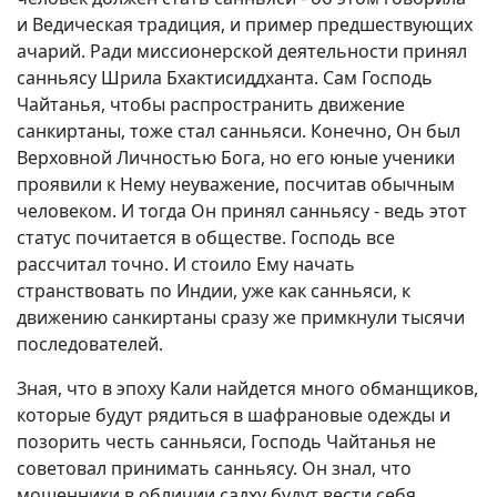
и Ведическая традиция, и пример предшествующих
ачарий. Ради миссионерской деятельности принял
санньясу Шрила Бхактисиддханта. Сам Господь
Чайтанья, чтобы распространить движение
санкиртаны, тоже стал санньяси. Конечно, Он был
Верховной Личностью Бога, но его юные ученики
проявили к Нему неуважение, посчитав обычным
человеком. И тогда Он принял санньясу - ведь этот
статус почитается в обществе. Господь все
рассчитал точно. И стоило Ему начать
странствовать по Индии, уже как санньяси, к
движению санкиртаны сразу же примкнули тысячи
последователей.
Зная, что в эпоху Кали найдется много обманщиков,
которые будут рядиться в шафрановые одежды и
позорить честь санньяси, Господь Чайтанья не
советовал принимать санньясу. Он знал, что
мошенники в обличии садху будут вести себя