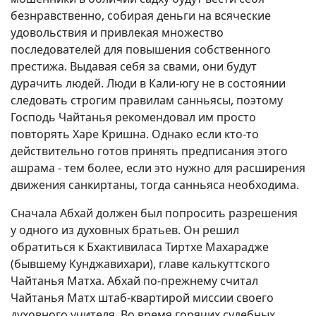
безнравственно, собирая деньги на всяческие
удовольствия и привлекая множество
последователей для повышения собственного
престижа. Выдавая себя за свами, они будут
дурачить людей. Люди в Кали-югу не в состоянии
следовать строгим правилам санньясы, поэтому
Господь Чайтанья рекомендовал им просто
повторять Харе Кришна. Однако если кто-то
действительно готов принять предписания этого
ашрама - тем более, если это нужно для расширения
движения санкиртаны, тогда санньяса необходима.
Сначала Абхай должен был попросить разрешения
у одного из духовных братьев. Он решил
обратиться к Бхактивиласа Тиртхе Махарадже
(бывшему Кунджавихари), главе калькуттского
Чайтанья Матха. Абхай по-прежнему считал
Чайтанья Матх штаб-квартирой миссии своего
духовного учителя. Во время горячих судебных