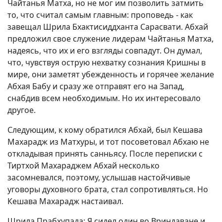
Чайтанья Матха, но не мог им позволить затмить
то, что считал самым главным: проповедь - как
завещал Шрила Бхактисиддханта Сарасвати. Абхай
предложил свое служение лидерам Чайтанья Матха,
надеясь, что их и его взгляды совпадут. Он думал,
что, чувствуя острую нехватку сознания Кришны в
мире, они заметят убежденность и горячее желание
Абхая Бабу и сразу же отправят его на Запад,
снабдив всем необходимым. Но их интересовало
другое.
Следующим, к кому обратился Абхай, был Кешава
Махарадж из Матхуры, и тот посоветовал Абхаю не
откладывая принять санньясу. После переписки с
Тиртхой Махараджем Абхай несколько
засомневался, поэтому, услышав настойчивые
уговоры духовного брата, стал сопротивляться. Но
Кешава Махарадж настаивал.
Шрила Прабхупада: Я сидел один во Вриндаване и