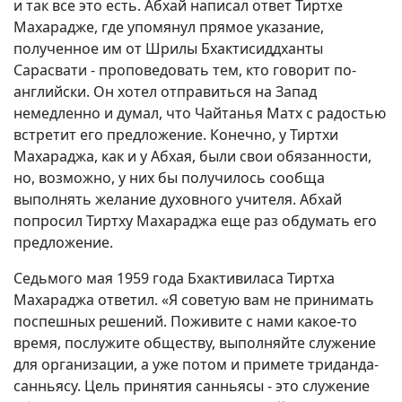
и так все это есть. Абхай написал ответ Тиртхе
Махарадже, где упомянул прямое указание,
полученное им от Шрилы Бхактисиддханты
Сарасвати - проповедовать тем, кто говорит по-
английски. Он хотел отправиться на Запад
немедленно и думал, что Чайтанья Матх с радостью
встретит его предложение. Конечно, у Тиртхи
Махараджа, как и у Абхая, были свои обязанности,
но, возможно, у них бы получилось сообща
выполнять желание духовного учителя. Абхай
попросил Тиртху Махараджа еще раз обдумать его
предложение.
Седьмого мая 1959 года Бхактивиласа Тиртха
Махараджа ответил. «Я советую вам не принимать
поспешных решений. Поживите с нами какое-то
время, послужите обществу, выполняйте служение
для организации, а уже потом и примете триданда-
санньясу. Цель принятия санньясы - это служение