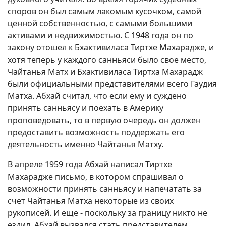
споров он был самым лакомым кусочком, самой
ценной собственностью, с самыми большими
активами и недвижимостью. С 1948 года он по
закону отошел к Бхактивиласа Тиртхе Махарадже, и
хотя теперь у каждого санньяси было свое место,
Чайтанья Матх и Бхактивиласа Тиртха Махарадж
были официальными представителями всего Гаудия
Матха. Абхай считал, что если ему и суждено
принять санньясу и поехать в Америку
проповедовать, то в первую очередь он должен
предоставить возможность поддержать его
деятельность именно Чайтанья Матху.
В апреле 1959 года Абхай написал Тиртхе
Махарадже письмо, в котором спрашивал о
возможности принять санньясу и напечатать за
счет Чайтанья Матха некоторые из своих
рукописей. И еще - поскольку за границу никто не
ездил, Абхай вызвался стать представителем