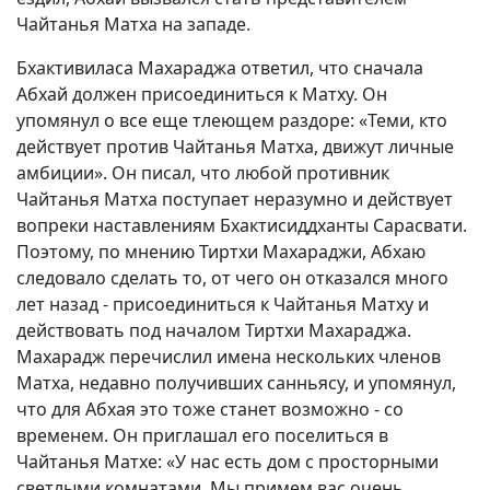
Чайтанья Матха на западе.
Бхактивиласа Махараджа ответил, что сначала
Абхай должен присоединиться к Матху. Он
упомянул о все еще тлеющем раздоре: «Теми, кто
действует против Чайтанья Матха, движут личные
амбиции». Он писал, что любой противник
Чайтанья Матха поступает неразумно и действует
вопреки наставлениям Бхактисиддханты Сарасвати.
Поэтому, по мнению Тиртхи Махараджи, Абхаю
следовало сделать то, от чего он отказался много
лет назад - присоединиться к Чайтанья Матху и
действовать под началом Тиртхи Махараджа.
Махарадж перечислил имена нескольких членов
Матха, недавно получивших санньясу, и упомянул,
что для Абхая это тоже станет возможно - со
временем. Он приглашал его поселиться в
Чайтанья Матхе: «У нас есть дом с просторными
светлыми комнатами. Мы примем вас очень