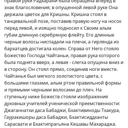
правой руки Радхарани была обращена вперед в
знак благословения; в опущенной левой руке Она
держала цветок для Кришны. Кришна стоял в
танцевальной позе, поставив правую ногу на носок
перед левой, и изящно подносил к Своим алым
губам длинную серебряную флейту. Его длинные
черные волосы ниспадали на плечи, а гирлянда из
бархатцев достигала колен. Справа от Него стояло
Божество Господа Чайтаньи, правая рука которого
была поднята вверх, а левая - слегка опущена вниз и
в сторону. Он стоял прямо, соединив ноги вместе.
Чайтанья был мягкого золотистого цвета, с
большими глазами, алым ртом правильной формы
и прямыми черными волосами до плеч. На
ступеньку ниже Божеств стояли изображения
духовных учителей ученической преемственности:
Джаганнатхи даса Бабаджи, Бхактивиноды Тхакура,
Гауракишоры даса Бабаджи, Бхактисиддханты
Сарасвати и Бхактипрагьяна Кешавы Махараджа.