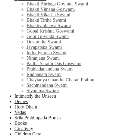
Bhakti Bhringa Govinda Swami
Bhakti Vijnana Goswami
Bhakti Vikasha Swami
Bhakti Tirtha Swami
Bhaktivaibhava Swami
Gopal Krishna Goswami
Gour Govinda Swami
Devamrita Swami
Jayapataka Swami
Indradyumna Swami
Niranjana Swami
Partha Sarathi Das Goswami
Prahladanandana Swami
Radhanath Swami
Chaytanya Chandra Charan Prabhu
Sachinandana Swami
Sivarama Swami
Intimately the Unseen
Deities
Holy Dham
Vedas
Srila Prabhupada Books
Books
Creativity
Children Care