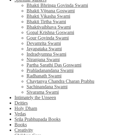
Bhakti Bhringa Govinda Swami
Bhakti Vijnana Goswami
Bhakti Vikasha Swami
Bhakti Tirtha Swami
Bhaktivaibhava Swami
Gopal Krishna Goswami
Gour Govinda Swami
Devamrita Swami
Jayapataka Swami
Indradyumna Swami
Niranjana Swami
Partha Sarathi Das Goswami
Prahladanandana Swami
Radhanath Swami
Chaytanya Chandra Charan Prabhu
Sachinandana Swami
Sivarama Swami
Intimately the Unseen
Deities
Holy Dham
Vedas
Srila Prabhupada Books
Books
Creativity