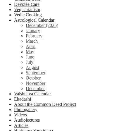
Devotee Care
Vegetarianism
Vedic Cooking
Astrological Calendar
December (2025)
January
February
March
April
May
June
July
August
September
October
November
December
Vaishnava Calendar
Ekadashi
About the Common Deed Project
Photogallery
Videos
Audiolectures
Articles
Harinama Sankirtana