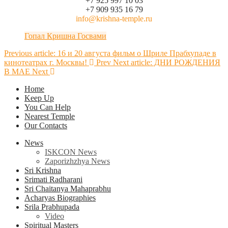
+7 925 997 10 03
+7 909 935 16 79
info@krishna-temple.ru
Гопал Кришна Госвами
Previous article: 16 и 20 августа фильм о Шриле Прабхупаде в
кинотеатрах г. Москвы!
Prev
Next article: ДНИ РОЖДЕНИЯ
В МАЕ
Next
Home
Keep Up
You Can Help
Nearest Temple
Our Contacts
News
ISKCON News
Zaporizhzhya News
Sri Krishna
Srimati Radharani
Sri Chaitanya Mahaprabhu
Acharyas Biographies
Srila Prabhupada
Video
Spiritual Masters