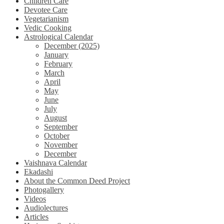
Children Care
Devotee Care
Vegetarianism
Vedic Cooking
Astrological Calendar
December (2025)
January
February
March
April
May
June
July
August
September
October
November
December
Vaishnava Calendar
Ekadashi
About the Common Deed Project
Photogallery
Videos
Audiolectures
Articles