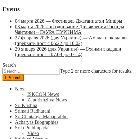
Events
04 марта 2026 — Фестиваль Джаганнатхи Мишры
03 марта 2026 - празднование Дня явления Господа
Чайтаньи – ГАУРА ПУРНИМА
27 февраля 2026 (для Украины) — Амалаки экадаши
(прервать пост с 06:22 до 10:02)
29 января 2026 (для Украины) — Бхаими экадаши
(прервать пост с 07:09 до 07:14)
Search
Type 2 or more characters for results.
Search
News
ISKCON News
Zaporizhzhya News
Sri Krishna
Srimati Radharani
Sri Chaitanya Mahaprabhu
Acharyas Biographies
Srila Prabhupada
Video
Spiritual Masters