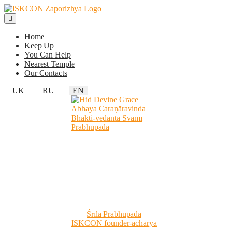
Home
Keep Up
You Can Help
Nearest Temple
Our Contacts
UK
RU
EN
Śrīla Prabhupāda
ISKCON founder-acharya