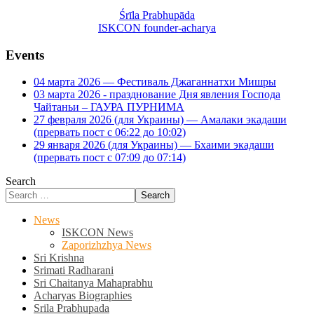
Śrīla Prabhupāda
ISKCON founder-acharya
Events
04 марта 2026 — Фестиваль Джаганнатхи Мишры
03 марта 2026 - празднование Дня явления Господа
Чайтаньи – ГАУРА ПУРНИМА
27 февраля 2026 (для Украины) — Амалаки экадаши
(прервать пост с 06:22 до 10:02)
29 января 2026 (для Украины) — Бхаими экадаши
(прервать пост с 07:09 до 07:14)
Search
Search
News
ISKCON News
Zaporizhzhya News
Sri Krishna
Srimati Radharani
Sri Chaitanya Mahaprabhu
Acharyas Biographies
Srila Prabhupada