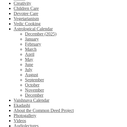
Creativity
Children Care
Devotee Care
Vegetarianism
Vedic Cooking
Astrological Calendar
December (2025)
January
February
March
April
May
June
July
August
September
October
November
December
Vaishnava Calendar
Ekadashi
About the Common Deed Project
Photogallery
Videos
Audiolectures