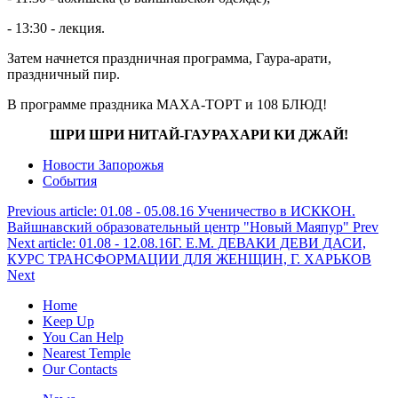
- 13:30 - лекция.
Затем начнется праздничная программа, Гаура-арати,
праздничный пир.
В программе праздника МАХА-ТОРТ и 108 БЛЮД!
ШРИ ШРИ НИТАЙ-ГАУРАХАРИ КИ ДЖАЙ!
Новости Запорожья
События
Previous article: 01.08 - 05.08.16 Ученичество в ИСККОН.
Вайшнавский образовательный центр "Новый Маяпур"
Prev
Next article: 01.08 - 12.08.16Г. Е.М. ДЕВАКИ ДЕВИ ДАСИ,
КУРС ТРАНСФОРМАЦИИ ДЛЯ ЖЕНЩИН, Г. ХАРЬКОВ
Next
Home
Keep Up
You Can Help
Nearest Temple
Our Contacts