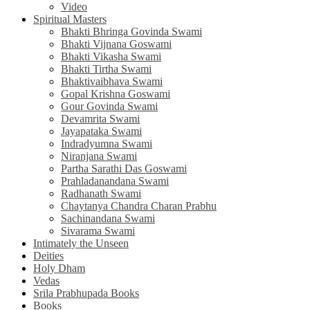
Video
Spiritual Masters
Bhakti Bhringa Govinda Swami
Bhakti Vijnana Goswami
Bhakti Vikasha Swami
Bhakti Tirtha Swami
Bhaktivaibhava Swami
Gopal Krishna Goswami
Gour Govinda Swami
Devamrita Swami
Jayapataka Swami
Indradyumna Swami
Niranjana Swami
Partha Sarathi Das Goswami
Prahladanandana Swami
Radhanath Swami
Chaytanya Chandra Charan Prabhu
Sachinandana Swami
Sivarama Swami
Intimately the Unseen
Deities
Holy Dham
Vedas
Srila Prabhupada Books
Books