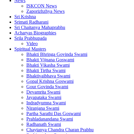
News
ISKCON News
Zaporizhzhya News
Sri Krishna
Srimati Radharani
Sri Chaitanya Mahaprabhu
Acharyas Biographies
Srila Prabhupada
Video
Spiritual Masters
Bhakti Bhringa Govinda Swami
Bhakti Vijnana Goswami
Bhakti Vikasha Swami
Bhakti Tirtha Swami
Bhaktivaibhava Swami
Gopal Krishna Goswami
Gour Govinda Swami
Devamrita Swami
Jayapataka Swami
Indradyumna Swami
Niranjana Swami
Partha Sarathi Das Goswami
Prahladanandana Swami
Radhanath Swami
Chaytanya Chandra Charan Prabhu