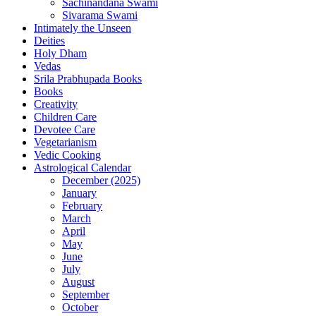
Sachinandana Swami
Sivarama Swami
Intimately the Unseen
Deities
Holy Dham
Vedas
Srila Prabhupada Books
Books
Creativity
Children Care
Devotee Care
Vegetarianism
Vedic Cooking
Astrological Calendar
December (2025)
January
February
March
April
May
June
July
August
September
October