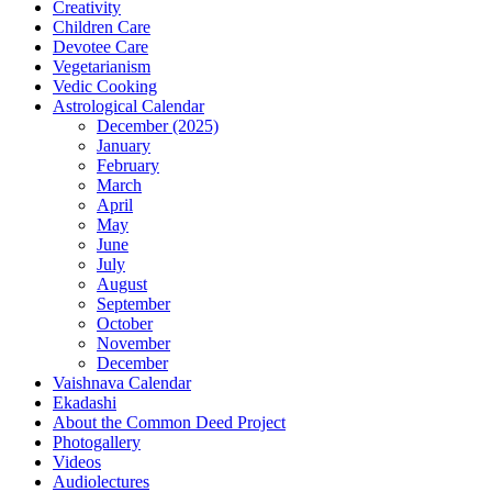
Creativity
Children Care
Devotee Care
Vegetarianism
Vedic Cooking
Astrological Calendar
December (2025)
January
February
March
April
May
June
July
August
September
October
November
December
Vaishnava Calendar
Ekadashi
About the Common Deed Project
Photogallery
Videos
Audiolectures