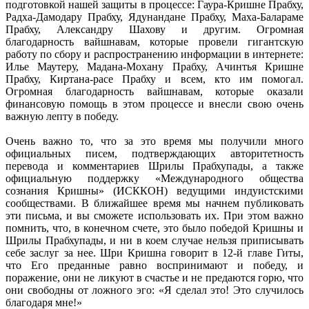
подготовкой нашей защиты в процессе: Гаура-Кришне Прабху,
Радха-Дамодару Прабху, Ядунандане Прабху, Маха-Балараме
Прабху, Александру Шахову и другим. Огромная
благодарность вайшнавам, которые провели гигантскую
работу по сбору и распространению информации в интернете:
Илье Маутеру, Мадана-Мохану Прабху, Ачинтья Кришне
Прабху, Киртана-расе Прабху и всем, кто им помогал.
Огромная благодарность вайшнавам, которые оказали
финансовую помощь в этом процессе и внесли свою очень
важную лепту в победу.
Очень важно то, что за это время мы получили много
официальных писем, подтверждающих авторитетность
перевода и комментариев Шрилы Прабхупады, а также
официальную поддержку «Международного общества
сознания Кришны» (ИСККОН) ведущими индуистскими
сообществами. В ближайшее время мы начнем публиковать
эти письма, и вы сможете использовать их. При этом важно
помнить, что, в конечном счете, это было победой Кришны и
Шрилы Прабхупады, и ни в коем случае нельзя приписывать
себе заслуг за нее. Шри Кришна говорит в 12-й главе Гиты,
что Его преданные равно воспринимают и победу, и
поражение, они не ликуют в счастье и не предаются горю, что
они свободны от ложного эго: «Я сделал это! Это случилось
благодаря мне!»