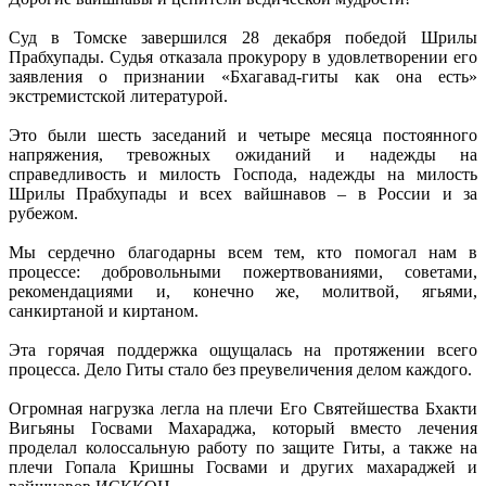
Суд в Томске завершился 28 декабря победой Шрилы
Прабхупады. Судья отказала прокурору в удовлетворении его
заявления о признании «Бхагавад-гиты как она есть»
экстремистской литературой.
Это были шесть заседаний и четыре месяца постоянного
напряжения, тревожных ожиданий и надежды на
справедливость и милость Господа, надежды на милость
Шрилы Прабхупады и всех вайшнавов – в России и за
рубежом.
Мы сердечно благодарны всем тем, кто помогал нам в
процессе: добровольными пожертвованиями, советами,
рекомендациями и, конечно же, молитвой, ягьями,
санкиртаной и киртаном.
Эта горячая поддержка ощущалась на протяжении всего
процесса. Дело Гиты стало без преувеличения делом каждого.
Огромная нагрузка легла на плечи Его Святейшества Бхакти
Вигьяны Госвами Махараджа, который вместо лечения
проделал колоссальную работу по защите Гиты, а также на
плечи Гопала Кришны Госвами и других махараджей и