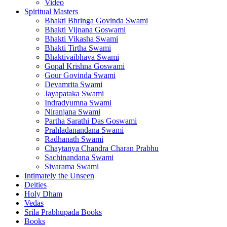
Video
Spiritual Masters
Bhakti Bhringa Govinda Swami
Bhakti Vijnana Goswami
Bhakti Vikasha Swami
Bhakti Tirtha Swami
Bhaktivaibhava Swami
Gopal Krishna Goswami
Gour Govinda Swami
Devamrita Swami
Jayapataka Swami
Indradyumna Swami
Niranjana Swami
Partha Sarathi Das Goswami
Prahladanandana Swami
Radhanath Swami
Chaytanya Chandra Charan Prabhu
Sachinandana Swami
Sivarama Swami
Intimately the Unseen
Deities
Holy Dham
Vedas
Srila Prabhupada Books
Books