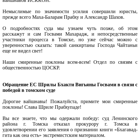
вайшнавов ИСККОН.
Немыслимые по значимости усилия совершили юристы,
прежде всего Маха-Баларам Прабху и Александр Шахов.
О подробностях суда мы узнаем чуть позже, об этом
расскажут и сам Госвами Махарадж, и непосредственные
участники процесса в Томске, но уже сейчас можно с
уверенностью сказать: такой санкиртаны Господа Чайтаньи
еще не видел свет!
Наши смиренные поклоны всем-всем! Отдел по связям с
общественностью ЦОСКР.
Обращение ЕС Шрилы Бхакти Вигьяны Госвами в связи с
победой в томском суде
Дорогие вайшнавы! Пожалуйста, примите мои смиренные
поклоны! Слава Шриле Прабхупаде!
Вы все знаете, что мы одержали победу: суд Ленинского
района г. Томска отказал прокурору г. Томска в
удовлетворении его заявления о признании книги «Бхагавад-
гита как она есть» экстремистским материалом.