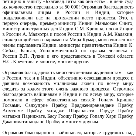
петицию в защиту «Бхагавад-гиты как она есть» - в день суда
их количество перевалило за 50 000! Огромная благодарность
официальным лицам в России и Индии, которые
поддерживали нас на протяжении всего процесса. Это, в
первую очередь, премьер-министр Индии Манмохан Сингх,
министр иностранных дел Индии С.М. Кришна, посол Индии
в России А. Малхотра и посол России в Индии А.М. Кадакин,
спикер индийского парламента Мира Кумар, многочисленные
члены парламента Индии, министры правительства Индии К.
Сибал, Бансал, Уполномоченный по правам человека в
России В.П. Лукин и его представитель в Томской области
Н.С. Кречетова и многие, многие другие.
Огромная благодарность многочисленным журналистам – как
в России, так и в Индии, объективно освещавшим процесс и
давшим возможность миллионам людей по всему миру
следить за ходом этого очень важного процесса. Огромная
благодарность вайшнавам в Индии и по всему миру, которые
помогали в сфере общественных связей: Гопалу Кришне
Госвами, Садхуприе Прабху, Враджендранандане Прабху,
Ануттаме Прабху, матаджи Шаранагати, Гаруде Прабху,
матаджи Париджате, Басу Гхошу Прабху, Гопалу Хари Прабху,
Джашоматинандане Прабху и многим другим.
Огромная благодарность вайшнавам, которые трудились над