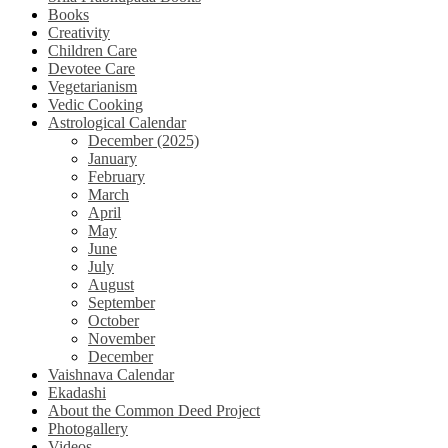
Books
Creativity
Children Care
Devotee Care
Vegetarianism
Vedic Cooking
Astrological Calendar
December (2025)
January
February
March
April
May
June
July
August
September
October
November
December
Vaishnava Calendar
Ekadashi
About the Common Deed Project
Photogallery
Videos