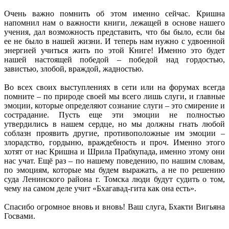
Очень важно помнить об этом именно сейчас. Кришна
напомнил нам о важности книги, лежащей в основе нашего
учения, дал возможность представить, что бы было, если бы
ее не было в нашей жизни. И теперь нам нужно с удвоенной
энергией учиться жить по этой Книге! Именно это будет
нашей настоящей победой – победой над гордостью,
завистью, злобой, враждой, жадностью.
Во всех своих выступлениях в сети или на форумах всегда
помните – по природе своей мы всего лишь слуги, и главные
эмоции, которые определяют сознание слуги – это смирение и
сострадание. Пусть еще эти эмоции не полностью
утвердились в нашем сердце, но мы должны гнать любой
соблазн проявить другие, противоположные им эмоции –
злорадство, гордыню, враждебность и проч. Именно этого
хотят от нас Кришна и Шрила Прабхупада, именно этому они
нас учат. Ещё раз – по нашему поведению, по нашим словам,
по эмоциям, которые мы будем выражать, а не по решению
суда Ленинского района г. Томска люди будут судить о том,
чему на самом деле учит «Бхагавад-гита как она есть».
Спасибо огромное вновь и вновь! Ваш слуга, Бхакти Вигьяна
Госвами.