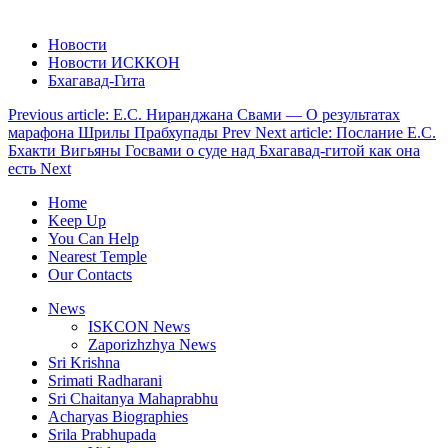
Новости
Новости ИСККОН
Бхагавад-Гита
Previous article: Е.С. Ниранджана Свами — О результатах
марафона Шрилы Прабхупады
Prev
Next article: Послание Е.С.
Бхакти Вигьяны Госвами о суде над Бхагавад-гитой как она
есть
Next
Home
Keep Up
You Can Help
Nearest Temple
Our Contacts
News
ISKCON News
Zaporizhzhya News
Sri Krishna
Srimati Radharani
Sri Chaitanya Mahaprabhu
Acharyas Biographies
Srila Prabhupada