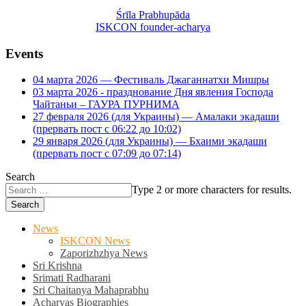
Śrīla Prabhupāda
ISKCON founder-acharya
Events
04 марта 2026 — Фестиваль Джаганнатхи Мишры
03 марта 2026 - празднование Дня явления Господа
Чайтаньи – ГАУРА ПУРНИМА
27 февраля 2026 (для Украины) — Амалаки экадаши
(прервать пост с 06:22 до 10:02)
29 января 2026 (для Украины) — Бхаими экадаши
(прервать пост с 07:09 до 07:14)
Search
Type 2 or more characters for results.
Search
News
ISKCON News
Zaporizhzhya News
Sri Krishna
Srimati Radharani
Sri Chaitanya Mahaprabhu
Acharyas Biographies