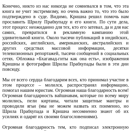
Конечно, никто из нас никогда не сомневался в том, что эта
книга не учит экстремизму, но очень важно то, что это было
подтверждено в суде. Видимо, Кришна решил помочь нам
прославить Шрилу Прабхупаду и его книги. По сути дела,
этот процесс неожиданно для тех, кто его затевал, да и для нас
самих, превратился в рекламную кампанию этой
удивительной книги. Около тысячи публикаций в индийских,
российских, английских, американских, австралийских и
других средствах массовой информации, десятки
телевизионных репортажей, тысячи сообщений в социальных
сетях. Обложка «Бхагавад-гиты как она есть», изображения
Кришны и фотографии Шрилы Прабхупады были в эти дни
повсюду.
Мы от всего сердца благодарим всех, кто принимал участие в
этом процессе – молился, распространял информацию,
помогал нашим юристам. Огромная наша благодарность всем!
Огромная благодарность вайшнавам, которые по всему миру
молились, пели киртаны, читали защитные мантры и
проводили ягьи (мы не можем назвать их поименно, но
Шрила Прабхупада и Кришна несомненно знают об их
усилиях и одарят их своими благословениями).
Огромная благодарность тем, кто подписал электронную