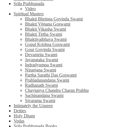
Srila Prabhupada
Video
Spiritual Masters
Bhakti Bhringa Govinda Swami
Bhakti Vijnana Goswami
Bhakti Vikasha Swami
Bhakti Tirtha Swami
Bhaktivaibhava Swami
Gopal Krishna Goswami
Gour Govinda Swami
Devamrita Swami
Jayapataka Swami
Indradyumna Swami
Niranjana Swami
Partha Sarathi Das Goswami
Prahladanandana Swami
Radhanath Swami
Chaytanya Chandra Charan Prabhu
Sachinandana Swami
Sivarama Swami
Intimately the Unseen
Deities
Holy Dham
Vedas
Srila Prabhupada Books