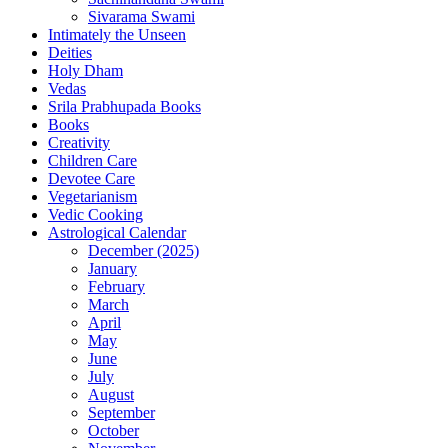
Sivarama Swami
Intimately the Unseen
Deities
Holy Dham
Vedas
Srila Prabhupada Books
Books
Creativity
Children Care
Devotee Care
Vegetarianism
Vedic Cooking
Astrological Calendar
December (2025)
January
February
March
April
May
June
July
August
September
October