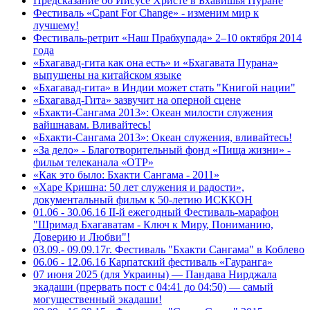
Предсказание об Иисусе Христе в Бхавишья Пуране
Фестиваль «Сраnt For Change» - изменим мир к
лучшему!
Фестиваль-ретрит «Наш Прабхупада» 2–10 октября 2014
года
«Бхагавад-гита как она есть» и «Бхагавата Пурана»
выпущены на китайском языке
«Бхагавад-гита» в Индии может стать "Книгой нации"
«Бхагавад-Гита» зазвучит на оперной сцене
«Бхакти-Сангама 2013»: Океан милости служения
вайшнавам. Вливайтесь!
«Бхакти-Сангама 2013»: Океан служения, вливайтесь!
«За дело» - Благотворительный фонд «Пища жизни» -
фильм телеканала «ОТР»
«Как это было: Бхакти Сангама - 2011»
«Харе Кришна: 50 лет служения и радости»,
документальный фильм к 50-летию ИСККОН
01.06 - 30.06.16 II-й ежегодный Фестиваль-марафон
"Шримад Бхагаватам - Ключ к Миру, Пониманию,
Доверию и Любви"!
03.09.- 09.09.17г. Фестиваль "Бхакти Сангама" в Коблево
06.06 - 12.06.16 Карпатский фестиваль «Гауранга»
07 июня 2025 (для Украины) — Пандава Нирджала
экадаши (прервать пост с 04:41 до 04:50) — самый
могущественный экадаши!