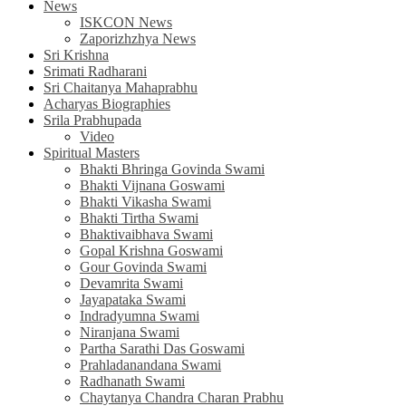
News
ISKCON News
Zaporizhzhya News
Sri Krishna
Srimati Radharani
Sri Chaitanya Mahaprabhu
Acharyas Biographies
Srila Prabhupada
Video
Spiritual Masters
Bhakti Bhringa Govinda Swami
Bhakti Vijnana Goswami
Bhakti Vikasha Swami
Bhakti Tirtha Swami
Bhaktivaibhava Swami
Gopal Krishna Goswami
Gour Govinda Swami
Devamrita Swami
Jayapataka Swami
Indradyumna Swami
Niranjana Swami
Partha Sarathi Das Goswami
Prahladanandana Swami
Radhanath Swami
Chaytanya Chandra Charan Prabhu