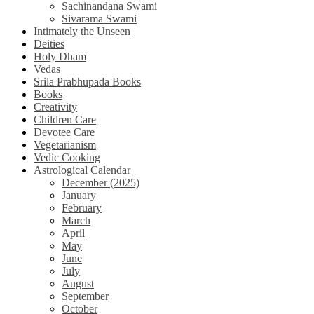
Sachinandana Swami
Sivarama Swami
Intimately the Unseen
Deities
Holy Dham
Vedas
Srila Prabhupada Books
Books
Creativity
Children Care
Devotee Care
Vegetarianism
Vedic Cooking
Astrological Calendar
December (2025)
January
February
March
April
May
June
July
August
September
October