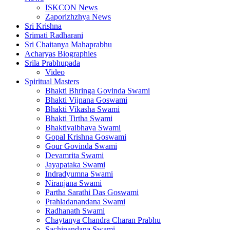
ISKCON News
Zaporizhzhya News
Sri Krishna
Srimati Radharani
Sri Chaitanya Mahaprabhu
Acharyas Biographies
Srila Prabhupada
Video
Spiritual Masters
Bhakti Bhringa Govinda Swami
Bhakti Vijnana Goswami
Bhakti Vikasha Swami
Bhakti Tirtha Swami
Bhaktivaibhava Swami
Gopal Krishna Goswami
Gour Govinda Swami
Devamrita Swami
Jayapataka Swami
Indradyumna Swami
Niranjana Swami
Partha Sarathi Das Goswami
Prahladanandana Swami
Radhanath Swami
Chaytanya Chandra Charan Prabhu
Sachinandana Swami