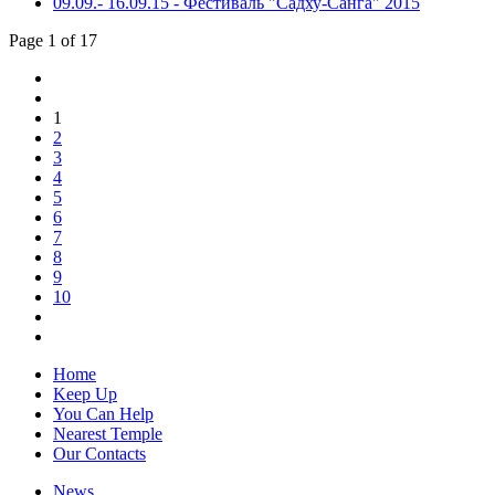
09.09.- 16.09.15 - Фестиваль "Садху-Санга" 2015
Page 1 of 17
1
2
3
4
5
6
7
8
9
10
Home
Keep Up
You Can Help
Nearest Temple
Our Contacts
News