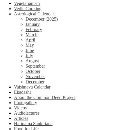
Vegetarianism
Vedic Cooking
Astrological Calendar
December (2025)
January
February
March
April
May
June
July
August
September
October
November
December
Vaishnava Calendar
Ekadashi
About the Common Deed Project
Photogallery
Videos
Audiolectures
Articles
Harinama Sankirtana
Food for Life