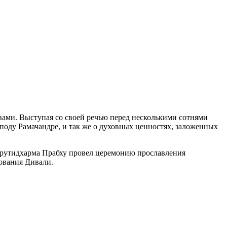
ами. Выступая со своей речью перед несколькими сотнями
споду Рамачандре, и так же о духовных ценностях, заложенных
рутидхарма Прабху провел церемонию прославления
ования Дивали.