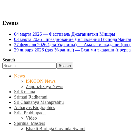
Events
04 марта 2026 — Фестиваль Джаганнатхи Мишры
03 марта 2026 - празднование Дня явления Господа Ча
27 февраля 2026 (для Украины) — Амалаки экадаши (прерв
29 января 2026 (для Украины) — Бхаими экадаши (прервать
Search
Search
News
ISKCON News
Zaporizhzhya News
Sri Krishna
Srimati Radharani
Sri Chaitanya Mahaprabhu
Acharyas Biographies
Srila Prabhupada
Video
Spiritual Masters
Bhakti Bhringa Govinda Swami