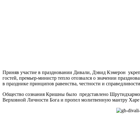
Приняв участие в праздновании Дивали, Дэвид Кэмерон укреп
гостей, премьер-министр тепло отозвался о значении празднов
в празднике принципов равенства, честности и справедливости
Общество сознания Кришны было представлено Шрутидхармой 
Верховной Личности Бога и пропел молитвенную мантру Харе 