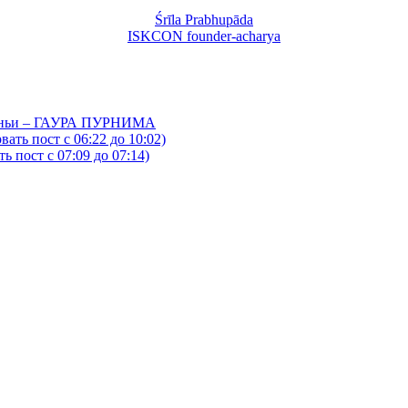
Śrīla Prabhupāda
ISKCON founder-acharya
йтаньи – ГАУРА ПУРНИМА
ать пост с 06:22 до 10:02)
 пост с 07:09 до 07:14)