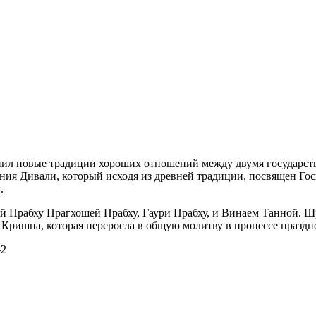
ил новые традиции хороших отношений между двумя государств
ания Дивали, который исходя из древней традиции, посвящен Го
.
Прабху Прагхошей Прабху, Гаури Прабху, и Винаем Танной. Ш
Кришна, которая переросла в общую молитву в процессе праздн