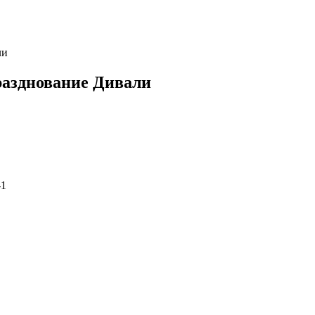
ли
разднование Дивали