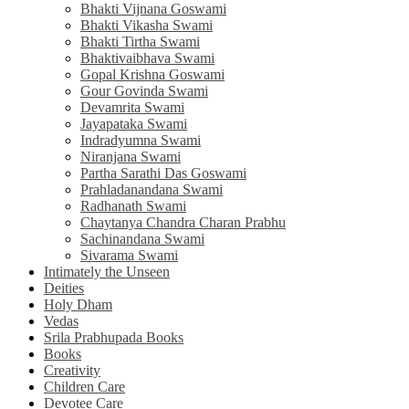
Bhakti Vijnana Goswami
Bhakti Vikasha Swami
Bhakti Tirtha Swami
Bhaktivaibhava Swami
Gopal Krishna Goswami
Gour Govinda Swami
Devamrita Swami
Jayapataka Swami
Indradyumna Swami
Niranjana Swami
Partha Sarathi Das Goswami
Prahladanandana Swami
Radhanath Swami
Chaytanya Chandra Charan Prabhu
Sachinandana Swami
Sivarama Swami
Intimately the Unseen
Deities
Holy Dham
Vedas
Srila Prabhupada Books
Books
Creativity
Children Care
Devotee Care