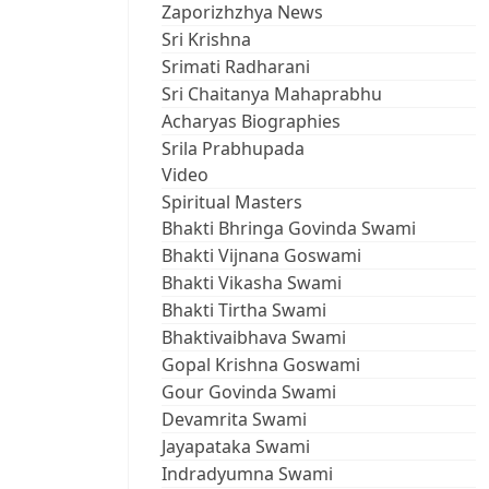
Zaporizhzhya News
Sri Krishna
Srimati Radharani
Sri Chaitanya Mahaprabhu
Acharyas Biographies
Srila Prabhupada
Video
Spiritual Masters
Bhakti Bhringa Govinda Swami
Bhakti Vijnana Goswami
Bhakti Vikasha Swami
Bhakti Tirtha Swami
Bhaktivaibhava Swami
Gopal Krishna Goswami
Gour Govinda Swami
Devamrita Swami
Jayapataka Swami
Indradyumna Swami