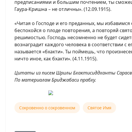
предписаниями и большим почтением, ты сможе
Гаура-Кришна – не отличны». (12.09.1915).
«Читая о Господе и его преданных, мы избавимся о
беспокойся о плоде повторения, а повторяй свят
решимостью. Господь несомненно не будет сидет
вознаградит каждого человека в соответствии с е
называется «бхакти». Ты поймешь, что произнес
ничто иное, как бхакти». (4.11.1915).
Цитаты из писем Шрилы Бхактисиддханты Сарасва
По материалам Бриджабаси прабху.
Сокровенно о сокровенном
Святое Имя