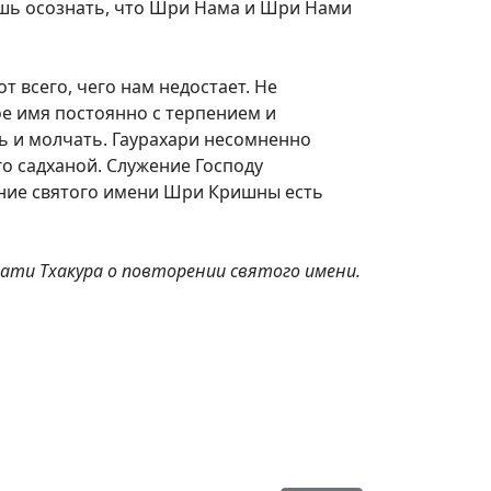
шь осознать, что Шри Нама и Шри Нами
т всего, чего нам недостает. Не
ое имя постоянно с терпением и
ь и молчать. Гаурахари несомненно
го садханой. Служение Господу
ение святого имени Шри Кришны есть
ти Тхакура о повторении святого имени.