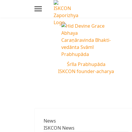
Śrīla Prabhupāda
ISKCON founder-acharya
News
ISKCON News