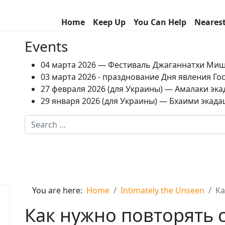
Home
Keep Up
You Can Help
Neares
Events
04 марта 2026 — Фестиваль Джаганнатхи Ми
03 марта 2026 - празднование Дня явления Г
27 февраля 2026 (для Украины) — Амалаки экад
29 января 2026 (для Украины) — Бхаими экадаш
Search
Type 2 or more characters for results.
You are here:
Home
Intimately the Unseen
Ка
Как нужно повторять 