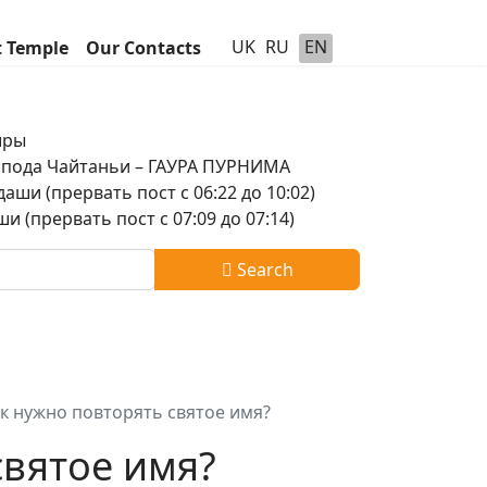
UK
RU
EN
t Temple
Our Contacts
шры
оспода Чайтаньи – ГАУРА ПУРНИМА
аши (прервать пост с 06:22 до 10:02)
и (прервать пост с 07:09 до 07:14)
Search
к нужно повторять святое имя?
святое имя?