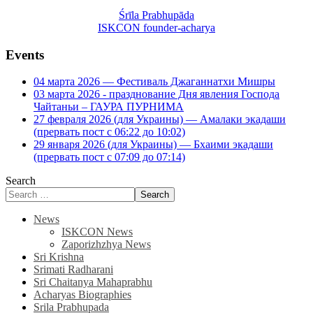
Śrīla Prabhupāda
ISKCON founder-acharya
Events
04 марта 2026 — Фестиваль Джаганнатхи Мишры
03 марта 2026 - празднование Дня явления Господа
Чайтаньи – ГАУРА ПУРНИМА
27 февраля 2026 (для Украины) — Амалаки экадаши
(прервать пост с 06:22 до 10:02)
29 января 2026 (для Украины) — Бхаими экадаши
(прервать пост с 07:09 до 07:14)
Search
Search
News
ISKCON News
Zaporizhzhya News
Sri Krishna
Srimati Radharani
Sri Chaitanya Mahaprabhu
Acharyas Biographies
Srila Prabhupada