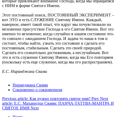
которые привлекают внимание Господа, когда мы обращаемся
с НИМ в форме Святого Имени.
Этот постоянный поиск, ПОСТОЯННЫЙ ЭКСПЕРИМЕНТ –
вот ЭТО и есть СЛУЖЕНИЕ Святому Имени. Каждый,
наверное, имеет такой опыт, что вдруг мы почувствовали на
мгновение присутствие Господа в его Святом Имени. Вот это
именно то мгновение, когда случайно в нашем состоянии что-
то совпало с ожиданием Господа. И задача то наша в том и
состоит, чтобы найти, узнать это состояние и сделать его
постоянным, стабильным. Сделать это своей природой.
Сделать его сознательно достижимым, а неслучайным. Вот
это и есть служение Святому Имени, когда мы Его повторяем
(поскольку есть еще служение, когда мы его распространяем).
Е.С. Ниранджана Свами
Ниранджана Свами
Сокровенно о сокровенном
Previous article: Как нужно повторять святое имя?
Prev
Next
article: Е.С. Маханидхи Свами: ПАНЧА-ТАТТВА-МАНТРА И
СВЯТОЕ ИМЯ
Next
Home