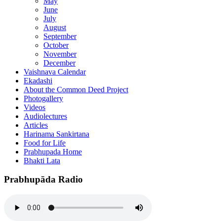
May
June
July
August
September
October
November
December
Vaishnava Calendar
Ekadashi
About the Common Deed Project
Photogallery
Videos
Audiolectures
Articles
Harinama Sankirtana
Food for Life
Prabhupada Home
Bhakti Lata
Prabhupāda Radio