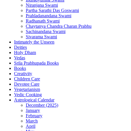
Niranjana Swami
Partha Sarathi Das Goswami
Prahladanandana Swami
Radhanath Swami
Chaytanya Chandra Charan Prabhu
Sachinandana Swami
Sivarama Swami
Intimately the Unseen
Deities
Holy Dham
Vedas
Srila Prabhupada Books
Books
Creativity
Children Care
Devotee Care
Vegetarianism
Vedic Cooking
Astrological Calendar
December (2025)
January
February
March
April