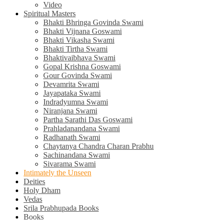
Video
Spiritual Masters
Bhakti Bhringa Govinda Swami
Bhakti Vijnana Goswami
Bhakti Vikasha Swami
Bhakti Tirtha Swami
Bhaktivaibhava Swami
Gopal Krishna Goswami
Gour Govinda Swami
Devamrita Swami
Jayapataka Swami
Indradyumna Swami
Niranjana Swami
Partha Sarathi Das Goswami
Prahladanandana Swami
Radhanath Swami
Chaytanya Chandra Charan Prabhu
Sachinandana Swami
Sivarama Swami
Intimately the Unseen
Deities
Holy Dham
Vedas
Srila Prabhupada Books
Books