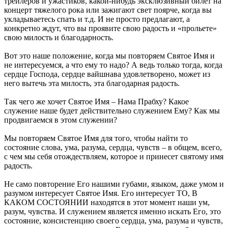
трейлеров и ужастиков, какой-нибудь эксклюзивный билет на
концерт тяжелого рока или зажигают свет поярче, когда вы
укладываетесь спать и т.д. И не просто предлагают, а
конкретно ждут, что вы проявите свою радость и «прольете»
свою милость и благодарность.
Вот это наше положение, когда мы повторяем Святое Имя и
не интересуемся, а что ему то надо? А ведь только тогда, когда
сердце Господа, сердце вайшнава удовлетворено, может из
него вытечь эта милость, эта благодарная радость.
Так чего же хочет Святое Имя – Нама Прабху? Какое
служение наше будет действительно служением Ему? Как мы
продвигаемся в этом служении?
Мы повторяем Святое Имя для того, чтобы найти то
состояние слова, ума, разума, сердца, чувств – в общем, всего,
с чем мы себя отождествляем, которое и принесет святому имя
радость.
Не само повторение Его нашими губами, языком, даже умом и
разумом интересует Святое Имя. Его интересует ТО, В
КАКОМ СОСТОЯНИИ находятся в этот момент наши ум,
разум, чувства. И служением является именно искать Его, это
состояние, консистенцию своего сердца, ума, разума и чувств,