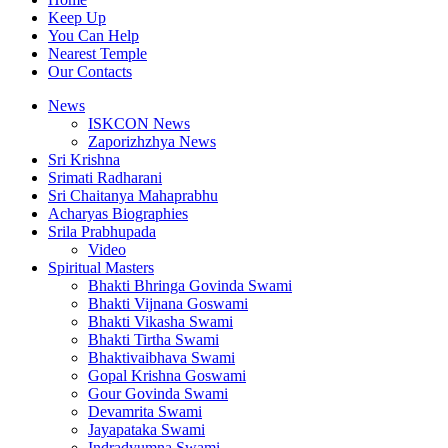
Keep Up
You Can Help
Nearest Temple
Our Contacts
News
ISKCON News
Zaporizhzhya News
Sri Krishna
Srimati Radharani
Sri Chaitanya Mahaprabhu
Acharyas Biographies
Srila Prabhupada
Video
Spiritual Masters
Bhakti Bhringa Govinda Swami
Bhakti Vijnana Goswami
Bhakti Vikasha Swami
Bhakti Tirtha Swami
Bhaktivaibhava Swami
Gopal Krishna Goswami
Gour Govinda Swami
Devamrita Swami
Jayapataka Swami
Indradyumna Swami