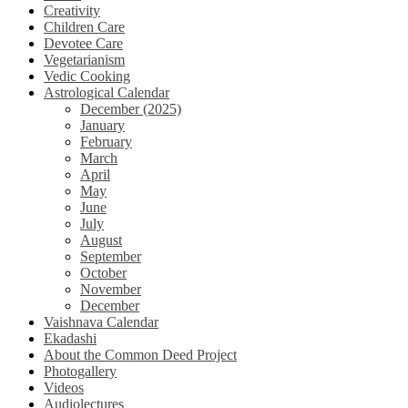
Creativity
Children Care
Devotee Care
Vegetarianism
Vedic Cooking
Astrological Calendar
December (2025)
January
February
March
April
May
June
July
August
September
October
November
December
Vaishnava Calendar
Ekadashi
About the Common Deed Project
Photogallery
Videos
Audiolectures