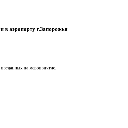
и в аэропорту г.Запорожья
у преданных на меропричтие.