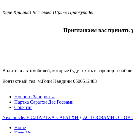
Харе Кришна! Вся слава Шриле Прабхупаде!
Приглашаем вас принять у
Водители автомобилей, которые будут ехать в аэропорт сообщ
Контактный тел. м.Гопи Нандини 0506512483
Новости Запорожья
Партха Саратхи Дас Госвами
События
Next article: Е.С.ПАРТХА-САРАТХИ ДАС ГОСВАМИ О 
Home
Keep Up