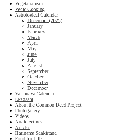
Vegetarianism
Vedic Cooking
Astrological Calendar
December (2025)
January
February
March
April
May
June
July
August
September
October
November
December
Vaishnava Calendar
Ekadashi
About the Common Deed Project
Photogallery
Videos
Audiolectures
Articles
Harinama Sankirtana
Food for Life