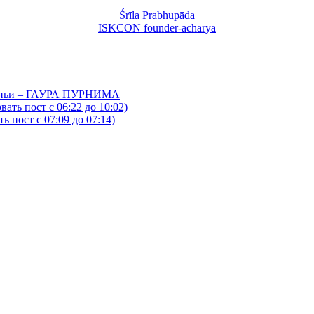
Śrīla Prabhupāda
ISKCON founder-acharya
йтаньи – ГАУРА ПУРНИМА
ать пост с 06:22 до 10:02)
 пост с 07:09 до 07:14)