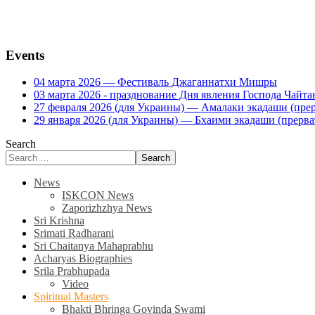
Events
04 марта 2026 — Фестиваль Джаганнатхи Мишры
03 марта 2026 - празднование Дня явления Господа Ча
27 февраля 2026 (для Украины) — Амалаки экадаши (прерв
29 января 2026 (для Украины) — Бхаими экадаши (прервать
Search
Search
News
ISKCON News
Zaporizhzhya News
Sri Krishna
Srimati Radharani
Sri Chaitanya Mahaprabhu
Acharyas Biographies
Srila Prabhupada
Video
Spiritual Masters
Bhakti Bhringa Govinda Swami