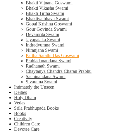
Bhakti Vijnana Goswami
Bhakti Vikasha Swami
Bhakti Tirtha Swami
Bhaktivaibhava Swami
Gopal Krishna Goswami
Gour Govinda Swami
Devamrita Swami
Jayapataka Swami
Indradyumna Swami
Niranjana Swami
Partha Sarathi Das Goswami
Prahladanandana Swami
Radhanath Swami
Chaytanya Chandra Charan Prabhu
Sachinandana Swami
Sivarama Swami
Intimately the Unseen
Deities
Holy Dham
Vedas
Srila Prabhupada Books
Books
Creativity
Children Care
Devotee Care