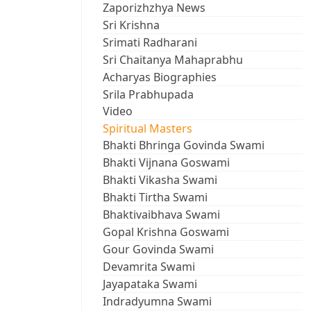
Zaporizhzhya News
Sri Krishna
Srimati Radharani
Sri Chaitanya Mahaprabhu
Acharyas Biographies
Srila Prabhupada
Video
Spiritual Masters
Bhakti Bhringa Govinda Swami
Bhakti Vijnana Goswami
Bhakti Vikasha Swami
Bhakti Tirtha Swami
Bhaktivaibhava Swami
Gopal Krishna Goswami
Gour Govinda Swami
Devamrita Swami
Jayapataka Swami
Indradyumna Swami