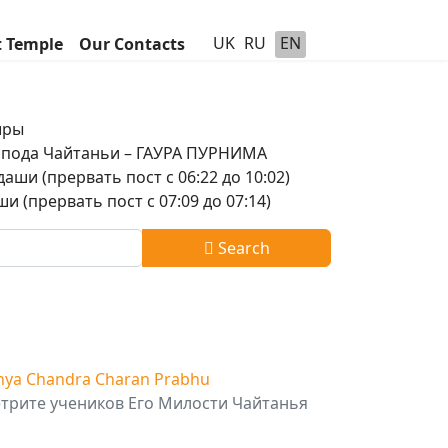
UK
RU
EN
t Temple
Our Contacts
шры
оспода Чайтаньи – ГАУРА ПУРНИМА
аши (прервать пост с 06:22 до 10:02)
и (прервать пост с 07:09 до 07:14)
Search
nya Chandra Charan Prabhu
етрите учеников Его Милости Чайтанья