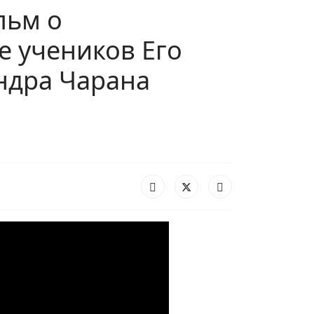
льм о
е учеников Его
ндра Чарана