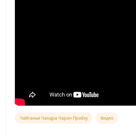
Чайтанья Чандра Чаран Прабху
Видео