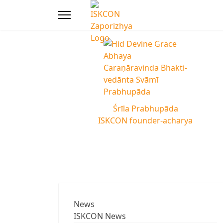
Śrīla Prabhupāda
ISKCON founder-acharya
News
ISKCON News