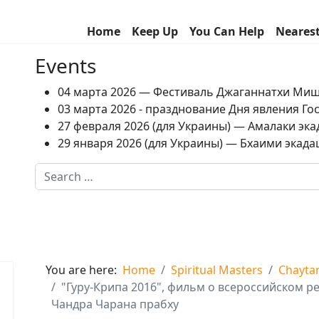
Home
Keep Up
You Can Help
Neares
Events
04 марта 2026 — Фестиваль Джаганнатхи Ми
03 марта 2026 - празднование Дня явления Г
27 февраля 2026 (для Украины) — Амалаки экад
29 января 2026 (для Украины) — Бхаими экадаш
Search
Type 2 or more characters for results.
You are here:
Home
Spiritual Masters
Chayta
"Гуру-Крипа 2016", фильм о всероссийском р
Чандра Чарана прабху