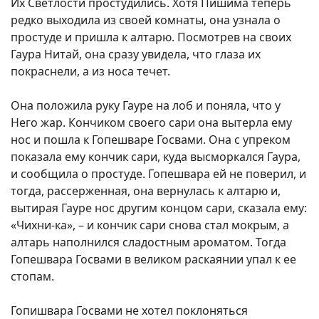
Их Светлости простудились. Хотя Пишима теперь
редко выходила из своей комнаты, она узнала о
простуде и пришла к алтарю. Посмотрев на своих
Гаура Нитай, она сразу увидела, что глаза их
покраснели, а из носа течет.
Она положила руку Гауре на лоб и поняла, что у
Него жар. Кончиком своего сари она вытерла ему
нос и пошла к Гопешваре Госвами. Она с упреком
показала ему кончик сари, куда высморкался Гаура,
и сообщила о простуде. Гопешвара ей не поверил, и
тогда, рассерженная, она вернулась к алтарю и,
вытирая Гауре нос другим концом сари, сказала ему:
«Чихни-ка», – и кончик сари снова стал мокрым, а
алтарь наполнился сладостным ароматом. Тогда
Гопешвара Госвами в великом раскаянии упал к ее
стопам.
Гопишвара Госвами не хотел поклоняться