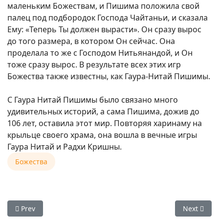
маленьким Божествам, и Пишима положила свой
палец под подбородок Господа Чайтаньи, и сказала
Ему: «Теперь Ты должен вырасти». Он сразу вырос
до того размера, в котором Он сейчас. Она
проделала то же с Господом Нитьянандой, и Он
тоже сразу вырос. В результате всех этих игр
Божества также известны, как Гаура-Нитай Пишимы.
С Гаура Нитай Пишимы было связано много
удивительных историй, а сама Пишима, дожив до
106 лет, оставила этот мир. Повторяя харинаму на
крыльце своего храма, она вошла в вечные игры
Гаура Нитай и Радхи Кришны.
Божества
Previous article: Пушпа Абхишека Шри Шри Радха Гопинатх
Next artic
Prev
Next