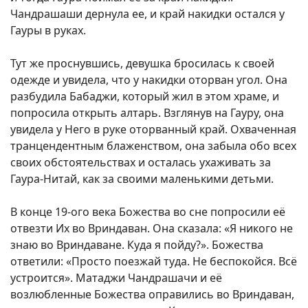
Чандрашаши дернула ее, и край накидки остался у
Гауры в руках.
Тут же проснувшись, девушка бросилась к своей
одежде и увидела, что у накидки оторван угол. Она
разбудила Бабаджи, который жил в этом храме, и
попросила открыть алтарь. Взглянув на Гауру, она
увидела у Него в руке оторванный край. Охваченная
транцендентным блаженством, она забыла обо всех
своих обстоятельствах и осталась ухаживать за
Гаура-Нитай, как за своими маленькими детьми.
В конце 19-ого века Божества во сне попросили её
отвезти Их во Вриндаван. Она сказала: «Я никого не
знаю во Вриндаване. Куда я пойду?». Божества
ответили: «Просто поезжай туда. Не беспокойся. Всё
устроится». Матаджи Чандрашачи и её
возлюбленные Божества оправились во Вриндаван,