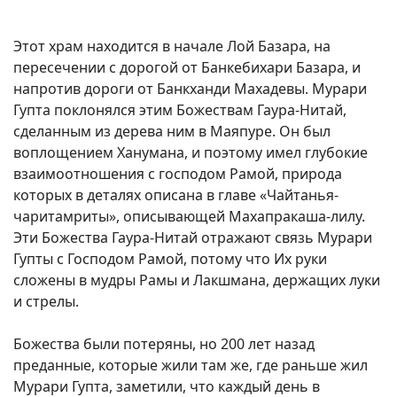
Этот храм находится в начале Лой Базара, на
пересечении с дорогой от Банкебихари Базара, и
напротив дороги от Банкханди Махадевы. Мурари
Гупта поклонялся этим Божествам Гаура-Нитай,
сделанным из дерева ним в Маяпуре. Он был
воплощением Ханумана, и поэтому имел глубокие
взаимоотношения с господом Рамой, природа
которых в деталях описана в главе «Чайтанья-
чаритамриты», описывающей Махапракаша-лилу.
Эти Божества Гаура-Нитай отражают связь Мурари
Гупты с Господом Рамой, потому что Их руки
сложены в мудры Рамы и Лакшмана, держащих луки
и стрелы.
Божества были потеряны, но 200 лет назад
преданные, которые жили там же, где раньше жил
Мурари Гупта, заметили, что каждый день в