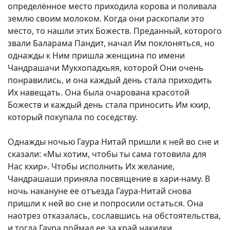
определённое место приходила корова и поливала
землю своим молоком. Когда они раскопали это
место, то нашли этих Божеств. Преданный, которого
звали Баларама Пандит, начал Им поклоняться, но
однажды к Ним пришла женщина по имени
Чандрашачи Мукхопадхьяя, которой Они очень
понравились, и она каждый день стала приходить
Их навещать. Она была очарована красотой
Божеств и каждый день стала приносить Им кхир,
который покупала по соседству.
Однажды ночью Гаура Нитай пришли к ней во сне и
сказали: «Мы хотим, чтобы ты сама готовила для
Нас кхир». Чтобы исполнить Их желание,
Чандрашаши приняла посвящение в хари-наму. В
ночь накануне ее отъезда Гаура-Нитай снова
пришли к ней во сне и попросили остаться. Она
наотрез отказалась, сославшись на обстоятельства,
и тогда Гаура поймал ее за край накидки.