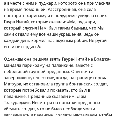
а вместе с ним и пуджари, которого она пригласила
на время помочь ей. Расстроенная, она села
повторять харинаму и в полудреме увидела своих
Гаура Нитай, которые сказали: «Ма, пуджари,
который служил Нам, был таким бедным, что Мы
сами отдали ему все наши украшения. Ведь он
каждый день кормил нас вкусным рабри. Не ругай
его и не сердись!»
Однажды она решила взять Гаура-Нитай на Враджа-
мандала парикраму на паланкине, вместе с
небольшой группой преданных. Они почти
завершили путешествие, когда, на границе города
Матхура, их остановила группа британских солдат,
которые потребовали показать, кто был в
паланкине. Преданные сказали им: «Там
Тхакураджи». Несмотря на попытки преданных
убедить солдат, что не было необходимости
заглядывать в паланкин, солдаты настаивали, чтобы