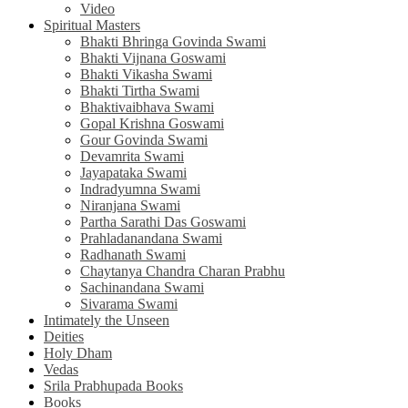
Video
Spiritual Masters
Bhakti Bhringa Govinda Swami
Bhakti Vijnana Goswami
Bhakti Vikasha Swami
Bhakti Tirtha Swami
Bhaktivaibhava Swami
Gopal Krishna Goswami
Gour Govinda Swami
Devamrita Swami
Jayapataka Swami
Indradyumna Swami
Niranjana Swami
Partha Sarathi Das Goswami
Prahladanandana Swami
Radhanath Swami
Chaytanya Chandra Charan Prabhu
Sachinandana Swami
Sivarama Swami
Intimately the Unseen
Deities
Holy Dham
Vedas
Srila Prabhupada Books
Books