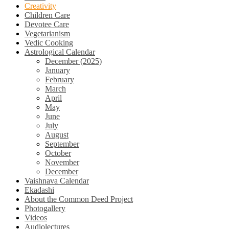
Creativity
Children Care
Devotee Care
Vegetarianism
Vedic Cooking
Astrological Calendar
December (2025)
January
February
March
April
May
June
July
August
September
October
November
December
Vaishnava Calendar
Ekadashi
About the Common Deed Project
Photogallery
Videos
Audiolectures