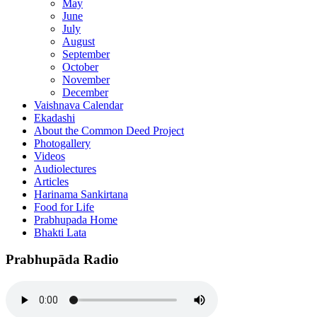
May
June
July
August
September
October
November
December
Vaishnava Calendar
Ekadashi
About the Common Deed Project
Photogallery
Videos
Audiolectures
Articles
Harinama Sankirtana
Food for Life
Prabhupada Home
Bhakti Lata
Prabhupāda Radio