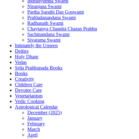
Indradyumna Swami
Niranjana Swami
Partha Sarathi Das Goswami
Prahladanandana Swami
Radhanath Swami
Chaytanya Chandra Charan Prabhu
Sachinandana Swami
Sivarama Swami
Intimately the Unseen
Deities
Holy Dham
Vedas
Srila Prabhupada Books
Books
Creativity
Children Care
Devotee Care
Vegetarianism
Vedic Cooking
Astrological Calendar
December (2025)
January
February
March
April