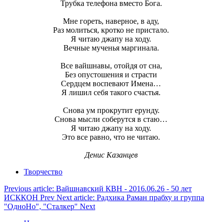
Трубка телефона вместо Бога.
Мне гореть, наверное, в аду,
Раз молиться, кротко не пристало.
Я читаю джапу на ходу.
Вечные мученья маргинала.
Все вайшнавы, отойдя от сна,
Без опустошения и страсти
Сердцем воспевают Имена…
Я лишил себя такого счастья.
Снова ум прокрутит ерунду.
Снова мысли соберутся в стаю…
Я читаю джапу на ходу.
Это все равно, что не читаю.
Денис Казанцев
Творчество
Previous article: Вайшнавский КВН - 2016.06.26 - 50 лет
ИСККОН
Prev
Next article: Радхика Раман прабху и группа
"ОдноНо", "Сталкер"
Next