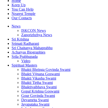
Home
Keep Up
You Can Help
Nearest Temple
Our Contacts
News
ISKCON News
Zaporizhzhya News
Sri Krishna
Srimati Radharani
Sri Chaitanya Mahaprabhu
Acharyas Biographies
Srila Prabhupada
Video
Spiritual Masters
Bhakti Bhringa Govinda Swami
Bhakti Vijnana Goswami
Bhakti Vikasha Swami
Bhakti Tirtha Swami
Bhaktivaibhava Swami
Gopal Krishna Goswami
Gour Govinda Swami
Devamrita Swami
Jayapataka Swami