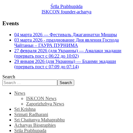
Śrīla Prabhupāda
ISKCON founder-acharya
Events
04 марта 2026 — Фестиваль Джаганнатхи Мишры
03 марта 2026 - празднование Дня явления Господа
Чайтаньи – ГАУРА ПУРНИМА
27 февраля 2026 (для Украины) — Амалаки экадаши
(прервать пост с 06:22 до 10:02)
29 января 2026 (для Украины) — Бхаими экадаши
(прервать пост с 07:09 до 07:14)
Search
Search
News
ISKCON News
Zaporizhzhya News
Sri Krishna
Srimati Radharani
Sri Chaitanya Mahaprabhu
Acharyas Biographies
Srila Prabhupada