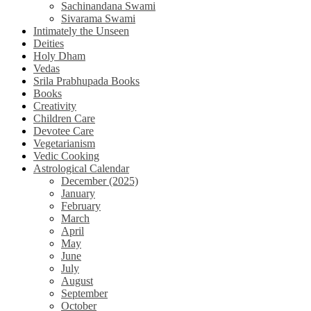
Sachinandana Swami
Sivarama Swami
Intimately the Unseen
Deities
Holy Dham
Vedas
Srila Prabhupada Books
Books
Creativity
Children Care
Devotee Care
Vegetarianism
Vedic Cooking
Astrological Calendar
December (2025)
January
February
March
April
May
June
July
August
September
October