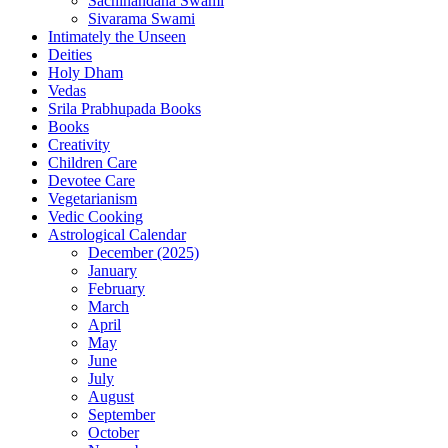
Sachinandana Swami
Sivarama Swami
Intimately the Unseen
Deities
Holy Dham
Vedas
Srila Prabhupada Books
Books
Creativity
Children Care
Devotee Care
Vegetarianism
Vedic Cooking
Astrological Calendar
December (2025)
January
February
March
April
May
June
July
August
September
October