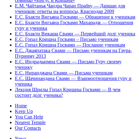
семинар «Иисус и Кришна»
Е.М. Чайтанья Чандра Чаран Прабху — Даршан для
учеников: ответы на вопросы, Краснодар 2009
Е.С. Бхакти Вигьяна Госвами — Обращение к ученикам
Е.С. Бхакти Вигьяна Госвами Махарадж — Отношения
гуру и ученика
Е.С. Бхакти Викаша Свами — Первейший долг ученика
Е.С. Гопал Кришна Госвами – Письмо ученикам
Е.С. Гопал Кришна Госвами — Послание ученикам
Е.С. Джаяпатака Свами — Письмо ученикам на Гаура-
Пурниму 2013
Е.С. Индрадьюмна Свами — Письмо Гуру своему
ученику
Е.С. Ниранджана Свами — Письма ученикам
Е.С. Шачинандана Свами — Взаимоотношения гуру и
ученика
Лекция Шрилы Гопал Кришны Госвами — В чем
состоит долг ученика?
Home
Keep Up
You Can Help
Nearest Temple
Our Contacts
News