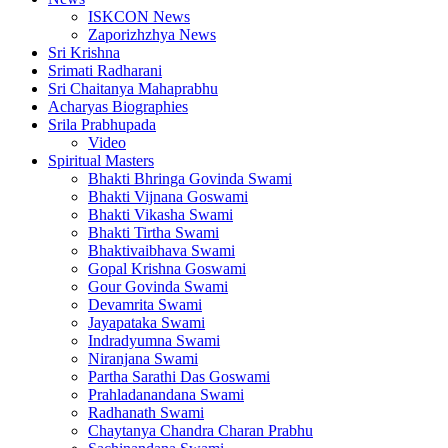
ISKCON News
Zaporizhzhya News
Sri Krishna
Srimati Radharani
Sri Chaitanya Mahaprabhu
Acharyas Biographies
Srila Prabhupada
Video
Spiritual Masters
Bhakti Bhringa Govinda Swami
Bhakti Vijnana Goswami
Bhakti Vikasha Swami
Bhakti Tirtha Swami
Bhaktivaibhava Swami
Gopal Krishna Goswami
Gour Govinda Swami
Devamrita Swami
Jayapataka Swami
Indradyumna Swami
Niranjana Swami
Partha Sarathi Das Goswami
Prahladanandana Swami
Radhanath Swami
Chaytanya Chandra Charan Prabhu