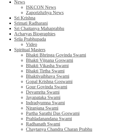
News
ISKCON News
Zaporizhzhya News
Sri Krishna
Srimati Radharani
Sri Chaitanya Mahaprabhu
Acharyas Biographies
Srila Prabhupada
Video
Spiritual Masters
Bhakti Bhringa Govinda Swami
Bhakti Vijnana Goswami
Bhakti Vikasha Swami
Bhakti Tirtha Swami
Bhaktivaibhava Swami
Gopal Krishna Goswami
Gour Govinda Swami
Devamrita Swami
Jayapataka Swami
Indradyumna Swami
Niranjana Swami
Partha Sarathi Das Goswami
Prahladanandana Swami
Radhanath Swami
Chaytanya Chandra Charan Prabhu