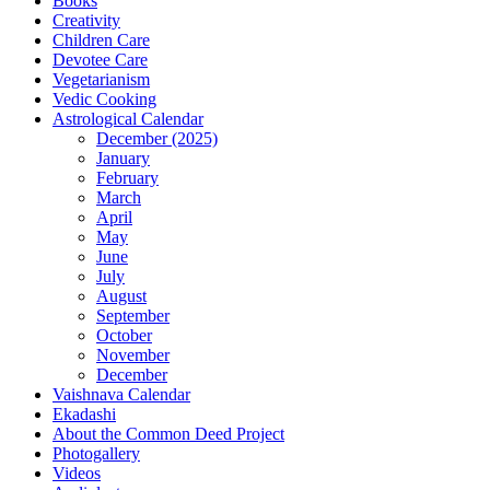
Books
Creativity
Children Care
Devotee Care
Vegetarianism
Vedic Cooking
Astrological Calendar
December (2025)
January
February
March
April
May
June
July
August
September
October
November
December
Vaishnava Calendar
Ekadashi
About the Common Deed Project
Photogallery
Videos