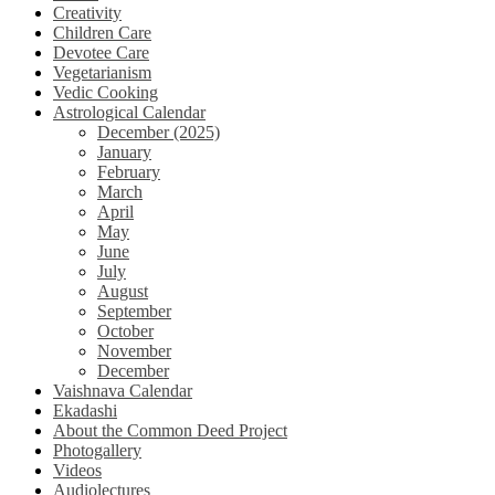
Creativity
Children Care
Devotee Care
Vegetarianism
Vedic Cooking
Astrological Calendar
December (2025)
January
February
March
April
May
June
July
August
September
October
November
December
Vaishnava Calendar
Ekadashi
About the Common Deed Project
Photogallery
Videos
Audiolectures