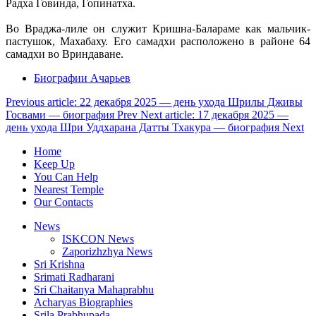
Радха Говинда, Гопинатха.
Во Враджа-лиле он служит Кришна-Балараме как мальчик-
пастушок, Махабаху. Его самадхи расположено в районе 64
самадхи во Вриндаване.
Биографии Ачарьев
Previous article: 22 декабря 2025 — день ухода Шрилы Дживы
Госвами — биография
Prev
Next article: 17 декабря 2025 —
день ухода Шри Уддхарана Датты Тхакура — биография
Next
Home
Keep Up
You Can Help
Nearest Temple
Our Contacts
News
ISKCON News
Zaporizhzhya News
Sri Krishna
Srimati Radharani
Sri Chaitanya Mahaprabhu
Acharyas Biographies
Srila Prabhupada