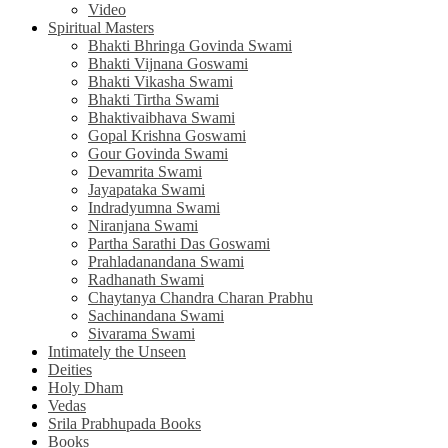
Video
Spiritual Masters
Bhakti Bhringa Govinda Swami
Bhakti Vijnana Goswami
Bhakti Vikasha Swami
Bhakti Tirtha Swami
Bhaktivaibhava Swami
Gopal Krishna Goswami
Gour Govinda Swami
Devamrita Swami
Jayapataka Swami
Indradyumna Swami
Niranjana Swami
Partha Sarathi Das Goswami
Prahladanandana Swami
Radhanath Swami
Chaytanya Chandra Charan Prabhu
Sachinandana Swami
Sivarama Swami
Intimately the Unseen
Deities
Holy Dham
Vedas
Srila Prabhupada Books
Books