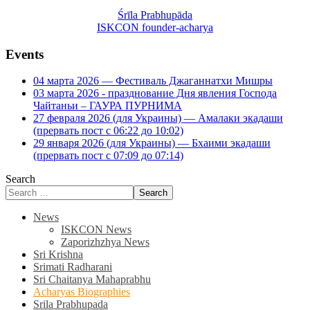
Śrīla Prabhupāda
ISKCON founder-acharya
Events
04 марта 2026 — Фестиваль Джаганнатхи Мишры
03 марта 2026 - празднование Дня явления Господа
Чайтаньи – ГАУРА ПУРНИМА
27 февраля 2026 (для Украины) — Амалаки экадаши
(прервать пост с 06:22 до 10:02)
29 января 2026 (для Украины) — Бхаими экадаши
(прервать пост с 07:09 до 07:14)
Search
Search
News
ISKCON News
Zaporizhzhya News
Sri Krishna
Srimati Radharani
Sri Chaitanya Mahaprabhu
Acharyas Biographies
Srila Prabhupada