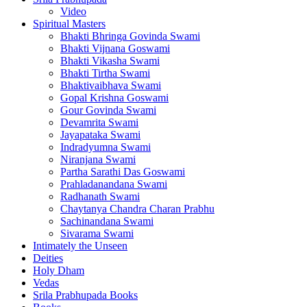
Video
Spiritual Masters
Bhakti Bhringa Govinda Swami
Bhakti Vijnana Goswami
Bhakti Vikasha Swami
Bhakti Tirtha Swami
Bhaktivaibhava Swami
Gopal Krishna Goswami
Gour Govinda Swami
Devamrita Swami
Jayapataka Swami
Indradyumna Swami
Niranjana Swami
Partha Sarathi Das Goswami
Prahladanandana Swami
Radhanath Swami
Chaytanya Chandra Charan Prabhu
Sachinandana Swami
Sivarama Swami
Intimately the Unseen
Deities
Holy Dham
Vedas
Srila Prabhupada Books