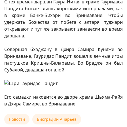
С тех времен даршан Гаура-Нитая в храме Гауридаса
Пандита бывает лишь короткими интервалами, как
в храме Банке-Бихари во Вриндаване. Чтобы
удержать Божества от побега с алтаря, пуджари
открывают и тут же закрывают занавески во время
даршана.
Совершая бхаджану в Дхира Самира Кундже во
Вриндаване, Гауридас Пандит вошел в вечные игры
пастушков Кришны-Баларамы. Во Врадже он был
Субалой, двадаша-гопалой.
Его самадхи находится во дворе храма Шьяма-Райя
в Дхира Самире, во Вриндаване.
Новости
Биографии Ачарьев