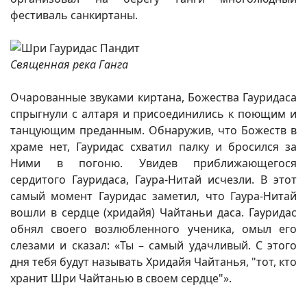
фестиваль санкиртаны.
Священная река Ганга
Очарованные звуками киртана, Божества Гауридаса
спрыгнули с алтаря и присоединились к поющим и
танцующим преданным. Обнаружив, что Божеств в
храме нет, Гауридас схватил палку и бросился за
Ними в погоню. Увидев приближающегося
сердитого Гауридаса, Гаура-Нитай исчезли. В этот
самый момент Гауридас заметил, что Гаура-Нитай
вошли в сердце (хридайя) Чайтаньи даса. Гауридас
обнял своего возлюбленного ученика, омыл его
слезами и сказал: «Ты – самый удачливый. С этого
дня тебя будут называть Хридайя Чайтанья, "тот, кто
хранит Шри Чайтанью в своем сердце"».