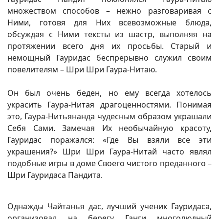
множеством способов – нежно разговаривая с
Ними, готовя для Них всевозможные блюда,
обсуждая с Ними тексты из шастр, выполняя на
протяжении всего дня их просьбы. Старый и
немощный Гауридас беспрерывно служил своим
повелителям – Шри Шри Гаура-Нитаю.
Он был очень беден, но ему всегда хотелось
украсить Гаура-Нитая драгоценностями. Понимая
это, Гаура-Нитьянанда чудесным образом украшали
Себя Сами. Замечая Их необычайную красоту,
Гауридас поражался: «Где Вы взяли все эти
украшения?» Шри Шри Гаура-Нитай часто являл
подобные игры в доме Своего чистого преданного –
Шри Гауридаса Пандита.
Однажды Чайтанья дас, лучший ученик Гауридаса,
организовал на берегу Ганги многолюдный