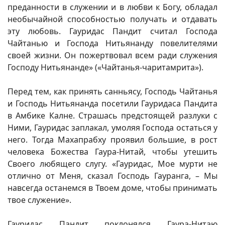
преданности в служении и в любви к Богу, обладал
необычайной способностью получать и отдавать
эту любовь. Гауридас Пандит считал Господа
Чайтанью и Господа Нитьянанду повелителями
своей жизни. Он пожертвовал всем ради служения
Господу Нитьянанде» («Чайтанья-чаритамрита»).
Перед тем, как принять санньясу, Господь Чайтанья
и Господь Нитьянанда посетили Гауридаса Пандита
в Амбике Калне. Страшась предстоящей разлуки с
Ними, Гауридас заплакал, умоляя Господа остаться у
него. Тогда Махапрабху проявил большие, в рост
человека Божества Гаура-Нитай, чтобы утешить
Своего любящего слугу. «Гауридас, Мое мурти не
отлично от Меня, сказал Господь Гауранга, – Мы
навсегда останемся в Твоем доме, чтобы принимать
твое служение».
Гауридас Пандит поклонялся Гаура-Нитаю