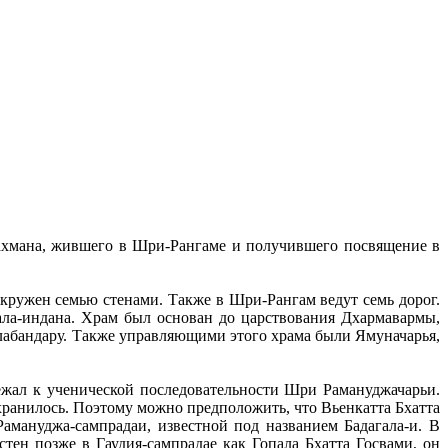
ахмана, жившего в Шри-Рангаме и получившего посвящение в
кружен семью стенами. Также в Шри-Рангам ведут семь дорог.
ала-индана. Храм был основан до царствования Дхармавармы,
лабандару. Также управляющими этого храма были Ямуначарья,
жал к ученической последовательности Шри Рамануджачарьи.
хранилось. Поэтому можно предположить, что Вьенкатта Бхатта
амануджа-сампрадаи, известной под названием Бадагала-и. В
тен позже в Гаудия-сампрадае как Гопала Бхатта Госвами, он