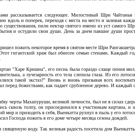
вами рассказывается следующее. Милостивый Шри Чайтанья М
 вдоль и поперек, переходя с места на место и заливая кажд
существования, пили нектар святого имени из уст самого Шри
 бытия и остудили свои души. День за днем павшие души прос
ишел пожить некоторое время в святом месте Шри Рангакшетра
с. Этот гигантский храм был обнесен семью стенами. Каждый г
.
иртан "Харе Кришна", его песнь была гораздо слаще пения мил
вительна, а лучезарность его тела слепила глаза. Из его лот
лялся такой экстаз?" Вновь и вновь призывая всех воспеват
пал перед божествами, как падает срубленное дерево. И каждый 
ху черты Махапуруши, великой личности, был не в силах сдержа
шись сквозь толпу, он присоединился к участникам киртана, и 
й мир и приходить в себя, Вьенкатта рухнул в пыль у его лото
сил Господа пожить в его доме четыре месяца сезона дождей.
 священную воду. Так великая радость посетила дом Вьенкатт