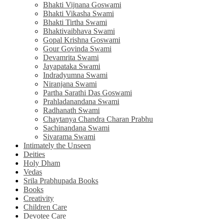
Bhakti Vijnana Goswami
Bhakti Vikasha Swami
Bhakti Tirtha Swami
Bhaktivaibhava Swami
Gopal Krishna Goswami
Gour Govinda Swami
Devamrita Swami
Jayapataka Swami
Indradyumna Swami
Niranjana Swami
Partha Sarathi Das Goswami
Prahladanandana Swami
Radhanath Swami
Chaytanya Chandra Charan Prabhu
Sachinandana Swami
Sivarama Swami
Intimately the Unseen
Deities
Holy Dham
Vedas
Srila Prabhupada Books
Books
Creativity
Children Care
Devotee Care