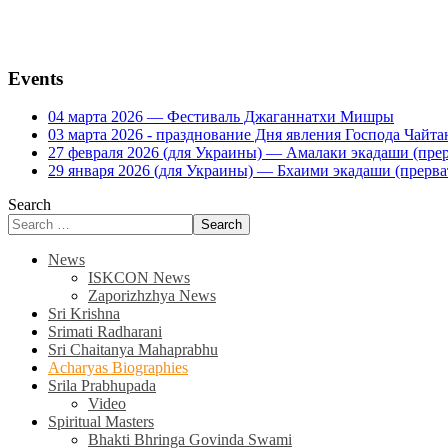
Events
04 марта 2026 — Фестиваль Джаганнатхи Мишры
03 марта 2026 - празднование Дня явления Господа Ча
27 февраля 2026 (для Украины) — Амалаки экадаши (прерв
29 января 2026 (для Украины) — Бхаими экадаши (прервать
Search
Search
News
ISKCON News
Zaporizhzhya News
Sri Krishna
Srimati Radharani
Sri Chaitanya Mahaprabhu
Acharyas Biographies
Srila Prabhupada
Video
Spiritual Masters
Bhakti Bhringa Govinda Swami