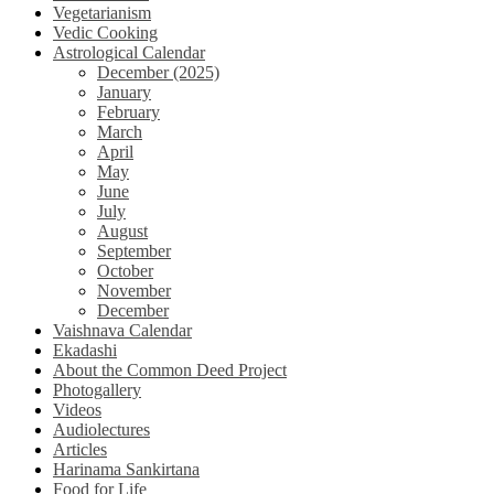
Vegetarianism
Vedic Cooking
Astrological Calendar
December (2025)
January
February
March
April
May
June
July
August
September
October
November
December
Vaishnava Calendar
Ekadashi
About the Common Deed Project
Photogallery
Videos
Audiolectures
Articles
Harinama Sankirtana
Food for Life