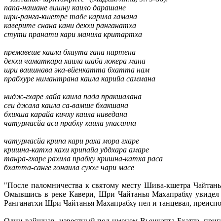
папа-нашане вишну каило дарашане
шри-ранга-кшетре табе карила гамана
каверите снана кани декхи ранганатха
стути пранати кари манила критартха
премавеше каила бхаута гана нартена
декхи чаматкара хаила шаба локера мана
шри ваишнава эка-вйенкатта бхатта нам
прабхуре нимантрана каила карийа саммана
нидж-гхаре лайа каила пада пракшалана
сеи джала каила са-вамше бхакшана
бхикша карайа кичху каила ниведана
чатурмасйа аси прабху хаила упасанна
чатурмасйа крипа кари раха мора гхаре
кришна-катха кахи крипайа уддхара амаре
танра-гхаре рахила прабху кришна-катха раса
бхатта-санге гонаила сукхе чари масе
"После паломничества к святому месту Шива-кшетра Чайтан
Омывшись в реке Кавери, Шри Чайтанья Махапрабху увидел 
Ранганатхи Шри Чайтанья Махапрабху пел и танцевал, преиспо
Один вайшнав, известный под именем Вьенкатта Бхатта, при