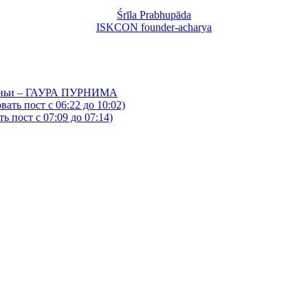
Śrīla Prabhupāda
ISKCON founder-acharya
йтаньи – ГАУРА ПУРНИМА
ать пост с 06:22 до 10:02)
 пост с 07:09 до 07:14)