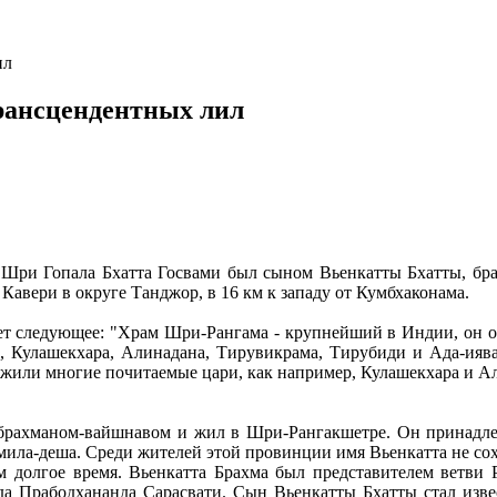
ил
рансцендентных лил
Шри Гопала Бхатта Госвами был сыном Вьенкатты Бхатты, бр
авери в округе Танджор, в 16 км к западу от Кумбхаконама.
ет следующее: "Храм Шри-Рангама - крупнейший в Индии, он о
а, Кулашекхара, Алинадана, Тирувикрама, Тирубиди и Ада-ияв
жили многие почитаемые цари, как например, Кулашекхара и А
 брахманом-вайшнавом и жил в Шри-Рангакшетре. Он принадле
мила-деша. Среди жителей этой провинции имя Вьенкатта не со
м долгое время. Вьенкатта Брахма был представителем ветви Р
а Прабодхананда Сарасвати. Сын Вьенкатты Бхатты стал извес