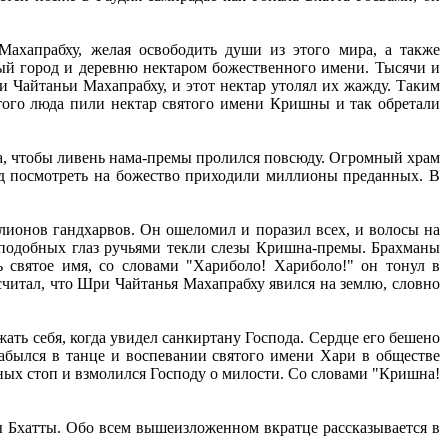
ахапрабху, желая освободить души из этого мира, а также
ый город и деревню нектаром божественного имени. Тысячи и
 Чайтаньи Махапрабху, и этот нектар утолял их жажду. Таким
того люда пили нектар святого имени Кришны и так обретали
, чтобы ливень нама-премы пролился повсюду. Огромный храм
од посмотреть на божество приходили миллионы преданных. В
лионов гандхарвов. Он ошеломил и поразил всех, и волосы на
осоподобных глаз ручьями текли слезы Кришна-премы. Брахманы
ь святое имя, со словами "Хариболо! Хариболо!" он тонул в
считал, что Шри Чайтанья Махапрабху явился на землю, словно
ть себя, когда увидел санкиртану Господа. Сердце его бешено
забылся в танце и воспевании святого имени Хари в обществе
сных стоп и взмолился Господу о милости. Со словами "Кришна!
ы Бхатты. Обо всем вышеизложенном вкратце рассказывается в