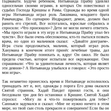
Падмавати. Будучи ребенком, Нитьянанда Прабху удивлял
односельчан своими играми, в которых Он повествовал о
судьбах Господа Кришны и Рамы. Однажды во время одной
игры Нитьянанда играл роль Лакшмана, младшего брата
Рамачандры. По сценарию Индраджит, демон, должен был
ранить его стрелой, Все испугались, взрослые собрались и
спросили: «Что произошло»? Дети не могли ничего ответить
«Мы просто играли в эту игру и Нитьянанда Прабху упал без
чувств». Все были очень обеспокоены, кто-то пытался позвать
врача, но один из мальчиков сказал: «Давайте доиграем».
Игра стала продолжаться, мальчик, который играл роль
Ханумана в конечном итоге принёс лечебные травы, дал
Нитьянанде Прабху понюхать и, вдруг Он ожил. Не было
предела счастью, которое испытали все окружающие. Они
спрашивали: «Что за удивительная личность, которая являет
эти деяния»? А Нитьянанда улыбался и говорил: «Это просто
мои игры».
Так незаметно пронеслось время и Нитьянанде исполнилось
тринадцать лет и, вот, однажды у порога Его дома оказался
Святой странник. Хадай Пандит принял гостя, и они
беседовали три дня без остановки о Кришне. Святой Хадай
спросил: «Могу ли я что-то пожертвовать для тебя»?
Санньяси задумался и сказал: «Мне не нужно ничего в этом
мире, но твой сын столь прекрасен и совершенен! Если бы он