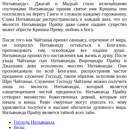
Нитьянанду». Джагай и Мадхай стали величайшими
спутниками Нитьянанды приняв святое имя Кришны они
поселились на берегу Ганги и служили каждому горожанину.
Слава Нитьянанды распространилась и каждый знал, что по
милости Нитьянанды Прабху даже самое падшее существо
может обрести Кришна-Прему, любовь к Богу.
После того как Чайтанья принял санньясу, отречение от мира,
он попросил Нитьянанду оставаться в Бенгалии,
проповедовать там, освобождая все падшие души.
Нитьянанда принял его наставления как жизнь и душу. После
ухода Чайтаньи сын Нитьянанды Вирочандра Прабху и
Джахнави деви исполнили миссию Нитьянанды. Они
проповедовали по всей Бенгалии, распространяя чистое
преданное служение Господу, таким образом, исполняя волю
Шри Чайтаньи. Служение Господу Чайтанье можно получить
лишь по милости Нитьянанды, который является
олицетворением чистой преданности. Нитьянанда Прабху
сотворил множество божественных деяний, которым нет
начала и конца. Разве смертные могут описать то, чему
удивляются полубоги и высшие обитатели духовного мира.
Нитьянанда Прабху является тайной всех тайн.
Господь Нитьянанда
Веды