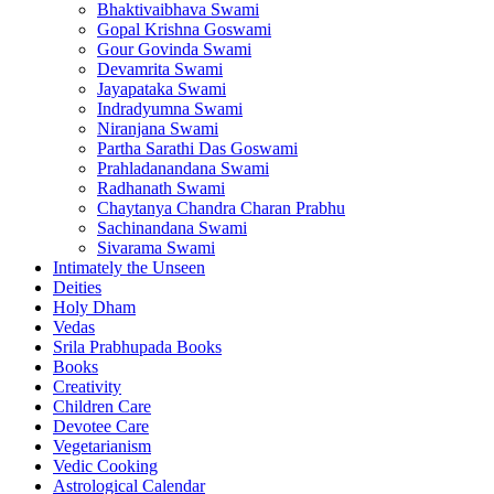
Bhaktivaibhava Swami
Gopal Krishna Goswami
Gour Govinda Swami
Devamrita Swami
Jayapataka Swami
Indradyumna Swami
Niranjana Swami
Partha Sarathi Das Goswami
Prahladanandana Swami
Radhanath Swami
Chaytanya Chandra Charan Prabhu
Sachinandana Swami
Sivarama Swami
Intimately the Unseen
Deities
Holy Dham
Vedas
Srila Prabhupada Books
Books
Creativity
Children Care
Devotee Care
Vegetarianism
Vedic Cooking
Astrological Calendar