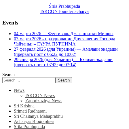
Śrīla Prabhupāda
ISKCON founder-acharya
Events
04 марта 2026 — Фестиваль Джаганнатхи Мишры
03 марта 2026 - празднование Дня явления Господа
Чайтаньи – ГАУРА ПУРНИМА
27 февраля 2026 (для Украины) — Амалаки экадаши
(прервать пост с 06:22 до 10:02)
29 января 2026 (для Украины) — Бхаими экадаши
(прервать пост с 07:09 до 07:14)
Search
Search
News
ISKCON News
Zaporizhzhya News
Sri Krishna
Srimati Radharani
Sri Chaitanya Mahaprabhu
Acharyas Biographies
Srila Prabhupada