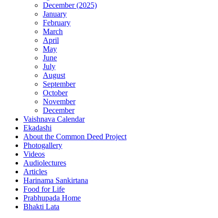
December (2025)
January
February
March
April
May
June
July
August
September
October
November
December
Vaishnava Calendar
Ekadashi
About the Common Deed Project
Photogallery
Videos
Audiolectures
Articles
Harinama Sankirtana
Food for Life
Prabhupada Home
Bhakti Lata