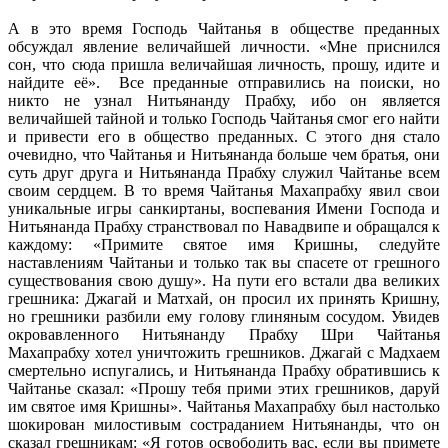
А в это время Господь Чайтанья в обществе преданных
обсуждал явление величайшей личности. «Мне приснился
сон, что сюда пришла величайшая личность, прошу, идите и
найдите её». Все преданные отправились на поиски, но
никто не узнал Нитьянанду Прабху, ибо он является
величайшей тайной и только Господь Чайтанья смог его найти
и привести его в общество преданных. С этого дня стало
очевидно, что Чайтанья и Нитьянанда больше чем братья, они
суть друг друга и Нитьянанда Прабху служил Чайтанье всем
своим сердцем. В то время Чайтанья Махапрабху явил свои
уникальные игры санкиртаны, воспевания Имени Господа и
Нитьянанда Прабху странствовал по Навадвипе и обращался к
каждому: «Примите святое имя Кришны, следуйте
наставлениям Чайтаньи и только так вы спасете от грешного
существования свою душу». На пути его встали два великих
грешника: Джагай и Матхай, он просил их принять Кришну,
но грешники разбили ему голову глиняным сосудом. Увидев
окровавленного Нитьянанду Прабху Шри Чайтанья
Махапрабху хотел уничтожить грешников. Джагай с Мадхаем
смертельно испугались, и Нитьянанда Прабху обратившись к
Чайтанье сказал: «Прошу тебя прими этих грешников, даруй
им святое имя Кришны». Чайтанья Махапрабху был настолько
шокирован милостивым состраданием Нитьянанды, что он
сказал грешникам: «Я готов освободить вас, если вы примете