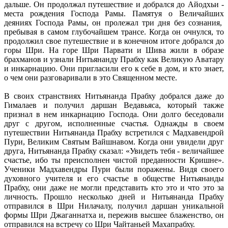
дальше. Он продолжал путешествие и добрался до Айодхьи -
места рождения Господа Рамы. Памятуя о Величайших
деяниях Господа Рамы, он пролежал три дня без сознания,
пребывая в самом глубочайшем трансе. Когда он очнулся, то
продолжил свое путешествие и в конечном итоге добрался до
горы Шри. На горе Шри Парвати и Шива жили в образе
брахманов и узнали Нитьянанду Прабху как Великую Аватару
и инкарнацию. Они пригласили его к себе в дом, и кто знает,
о чем они разговаривали в это Священном месте.
В своих странствиях Нитьянанда Прабху добрался даже до
Гималаев и получил даршан Ведавьяса, который также
признал в нем инкарнацию Господа. Они долго беседовали
друг с другом, исполненные счастья. Однажды в своем
путешествии Нитьянанда Прабху встретился с Мадхавендрой
Пури, Великим Святым Вайшнавом. Когда они увидели друг
друга, Нитьянанда Прабху сказал: «Увидеть тебя - величайшее
счастье, ибо ты преисполнен чистой преданности Кришне».
Ученики Мадхавендры Пури были поражены. Видя своего
духовного учителя и его счастье в обществе Нитьянанды
Прабху, они даже не могли представить кто это и что это за
личность. Прошло несколько дней и Нитьянанда Прабху
отправился в Шри Нилачалу, получил даршан уникальной
формы Шри Джаганнатха и, пережив высшее блаженство, он
отправился на встречу со Шри Чайтаньей Махапрабху.