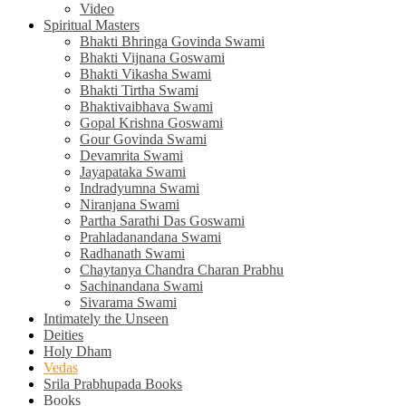
Video
Spiritual Masters
Bhakti Bhringa Govinda Swami
Bhakti Vijnana Goswami
Bhakti Vikasha Swami
Bhakti Tirtha Swami
Bhaktivaibhava Swami
Gopal Krishna Goswami
Gour Govinda Swami
Devamrita Swami
Jayapataka Swami
Indradyumna Swami
Niranjana Swami
Partha Sarathi Das Goswami
Prahladanandana Swami
Radhanath Swami
Chaytanya Chandra Charan Prabhu
Sachinandana Swami
Sivarama Swami
Intimately the Unseen
Deities
Holy Dham
Vedas
Srila Prabhupada Books
Books