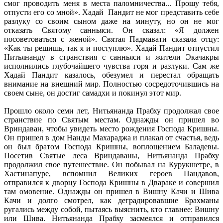
смог проводить меня в места паломничества... Прошу тебя,
отпусти его со мной». Хадай Пандит не мог представить себе
разлуку со своим сыном даже на минуту, но он не мог
отказать Святому санньяси. Он сказал: «Я должен
посоветоваться с женой». Святая Падмавати сказала отцу:
«Как ты решишь, так я и поступлю». Хадай Пандит отпустил
Нитьянанду в странствия с санньяси и жители Экачакры
исполнились глубочайшего чувства горя и разлуки. Сам же
Хадай Пандит казалось, обезумел и перестал обращать
внимание на внешний мир. Полностью сосредоточившись на
своем сыне, он достиг самадхи и покинул этот мир.
Прошло около семи лет, Нитьянанда Прабху продолжал свое
странствие по Святым местам. Однажды он пришел во
Вриндаван, чтобы увидеть место рождения Господа Кришны.
Он пришел в дом Нанды Махараджа и плакал от счастья, ведь
он был братом Господа Кришны, воплощением Баладевы.
Посетив Святые леса Вриндаваны, Нитьянанда Прабху
продолжил свое путешествие. Он побывал на Курукшетре, в
Хастинапуре, вспомнил Великих героев Пандавов,
отправился к дворцу Господа Кришны в Двараке и совершил
там омовение. Однажды он пришел в Вишну Качи и Шива
Качи и долго смотрел, как деградировавшие Брахманы
ругались между собой, пытаясь выяснить, кто главнее: Вишну
или Шива. Нитьянанда Прабху засмеялся и отправился