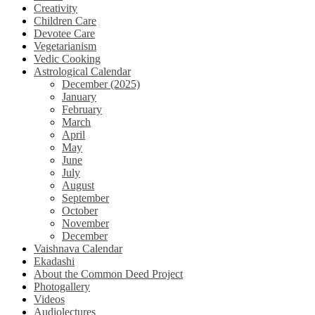
Creativity
Children Care
Devotee Care
Vegetarianism
Vedic Cooking
Astrological Calendar
December (2025)
January
February
March
April
May
June
July
August
September
October
November
December
Vaishnava Calendar
Ekadashi
About the Common Deed Project
Photogallery
Videos
Audiolectures