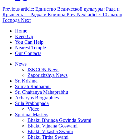
Previous article: Единство Ведической культуры: Рада и
Крышень — Радха и Кришна
Prev
Next article: 10 аватар
Господа
Next
Home
Keep Up
You Can Help
Nearest Temple
Our Contacts
News
ISKCON News
Zaporizhzhya News
Sri Krishna
Srimati Radharani
Sri Chaitanya Mahaprabhu
Acharyas Biographies
Srila Prabhupada
Video
Spiritual Masters
Bhakti Bhringa Govinda Swami
Bhakti Vijnana Goswami
Bhakti Vikasha Swami
Bhakti Tirtha Swami