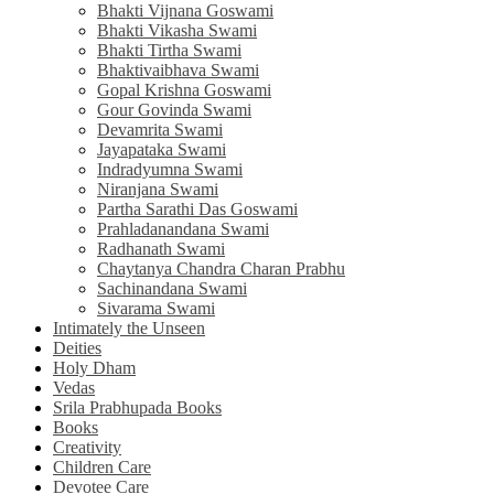
Bhakti Vijnana Goswami
Bhakti Vikasha Swami
Bhakti Tirtha Swami
Bhaktivaibhava Swami
Gopal Krishna Goswami
Gour Govinda Swami
Devamrita Swami
Jayapataka Swami
Indradyumna Swami
Niranjana Swami
Partha Sarathi Das Goswami
Prahladanandana Swami
Radhanath Swami
Chaytanya Chandra Charan Prabhu
Sachinandana Swami
Sivarama Swami
Intimately the Unseen
Deities
Holy Dham
Vedas
Srila Prabhupada Books
Books
Creativity
Children Care
Devotee Care