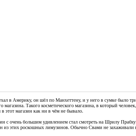
ехал в Америку, он шёл по Манхеттену, и у него в сумке было т
 магазина. Такого косметического магазина, в который человек, 
л в этот магазин как ни в чём не бывало.
озяин с очень большим удивлением стал смотреть на Шрилу Прабх
н из этих роскошных лимузинов. Обычно Свами не захаживали в