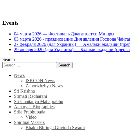
Events
04 марта 2026 — Фестиваль Джаганнатхи Мишры
03 марта 2026 - празднование Дня явления Господа Ча
27 февраля 2026 (для Украины) — Амалаки экадаши (прерв
29 января 2026 (для Украины) — Бхаими экадаши (прервать
Search
Search
News
ISKCON News
Zaporizhzhya News
Sri Krishna
Srimati Radharani
Sri Chaitanya Mahaprabhu
Acharyas Biographies
Srila Prabhupada
Video
Spiritual Masters
Bhakti Bhringa Govinda Swami