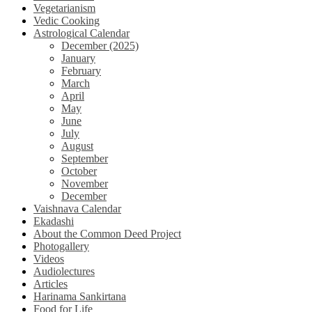
Vegetarianism
Vedic Cooking
Astrological Calendar
December (2025)
January
February
March
April
May
June
July
August
September
October
November
December
Vaishnava Calendar
Ekadashi
About the Common Deed Project
Photogallery
Videos
Audiolectures
Articles
Harinama Sankirtana
Food for Life