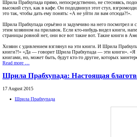
Шрила Прабхупада прямо, непосредственно, не стесняясь, подошё
высокий стул, как в кафе. Он пододвинул этот стул, взгромозди
это так, чтобы дать ему понять: «А не уйти ли вам отсюда?!».
Шрила Прабхупада серьёзно и задумчиво на него посмотрел и с
этим хозяином на прилавок. Если кто-нибудь видел книги, на
страницы ровной нет, они все вот такие вот. Такие книги в Ам
Хозяин с удивлением взглянул на эти книги. И Шрила Прабхупа
книги?!» «Да — говорит Шрила Прабхупада — эти книги». «Я н
книгами, но, может быть, будут кто-то другие, которых заинте
Read more …
Шрила Прабхупада: Настоящая благотво
17 August 2015
Шрила Прабхупада