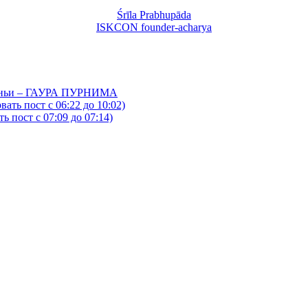
Śrīla Prabhupāda
ISKCON founder-acharya
йтаньи – ГАУРА ПУРНИМА
ать пост с 06:22 до 10:02)
 пост с 07:09 до 07:14)