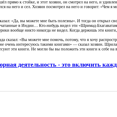
л прямо к стойке, и этот хозяин, он смотрел на него, и удивлен
лся на него и сел. Хозяин посмотрел на него и говорит: «Чем я м
казал: «Да, вы можете мне быть полезны». И тогда он открыл св
печатанные в Индии… Кто-нибудь видел эти «Шримад-Бхагаватам
ерики вообще никто никогда не видел. Когда держишь эти книги, 
да сказал: «Вы можете мне помочь, потому, что я хочу распрост
е очень интересуюсь такими книгами» — сказал хозяин. Шрила П
ресуют эти книги. Не могли бы вы положить эти книги к себе на
рная деятельность - это включить кажд