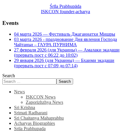
Śrīla Prabhupāda
ISKCON founder-acharya
Events
04 марта 2026 — Фестиваль Джаганнатхи Мишры
03 марта 2026 - празднование Дня явления Господа
Чайтаньи – ГАУРА ПУРНИМА
27 февраля 2026 (для Украины) — Амалаки экадаши
(прервать пост с 06:22 до 10:02)
29 января 2026 (для Украины) — Бхаими экадаши
(прервать пост с 07:09 до 07:14)
Search
Search
News
ISKCON News
Zaporizhzhya News
Sri Krishna
Srimati Radharani
Sri Chaitanya Mahaprabhu
Acharyas Biographies
Srila Prabhupada