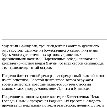
Чудесный Вриндаван, трансцендентная обитель духовного
мира состоит целиком из божественного камня чинтамани.
Здесь много удивительных храмов, украшенных
драгоценными камнями. Царственные лебеди плавают по
кристально-чистым водам Ямуны, со всех сторон омывающей
этот трансцендентный остров.
Посреди божественной реки растет прекрасный золотой лотос
из ста лепестков. Золотой центр этого лотоса окружают
восемь лепестков, которые являются обителью восьми
главных сакхи под руководством Лалиты и Вишакхи.
Посредине на золотом троне восседает Божественная Чета:
Господь Шьям и прекрасная Радхика. Их красота и сладость
проливается нектарным потоком разговоров, полных шуток и