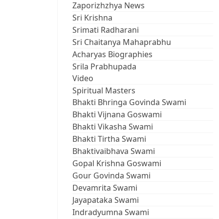
Zaporizhzhya News
Sri Krishna
Srimati Radharani
Sri Chaitanya Mahaprabhu
Acharyas Biographies
Srila Prabhupada
Video
Spiritual Masters
Bhakti Bhringa Govinda Swami
Bhakti Vijnana Goswami
Bhakti Vikasha Swami
Bhakti Tirtha Swami
Bhaktivaibhava Swami
Gopal Krishna Goswami
Gour Govinda Swami
Devamrita Swami
Jayapataka Swami
Indradyumna Swami