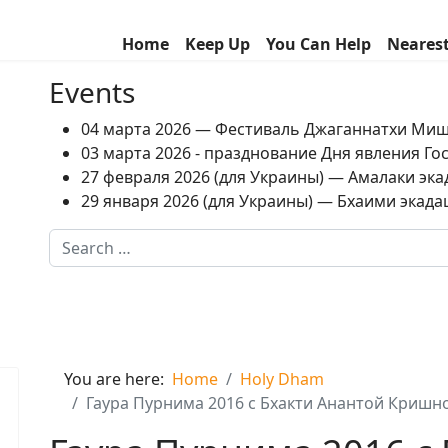
Home
Keep Up
You Can Help
Neares
Events
04 марта 2026 — Фестиваль Джаганнатхи Ми
03 марта 2026 - празднование Дня явления Г
27 февраля 2026 (для Украины) — Амалаки экад
29 января 2026 (для Украины) — Бхаими экадаш
Search
Type 2 or more characters for results.
You are here:
Home
Holy Dham
Гаура Пурнима 2016 с Бхакти Анантой Кришн