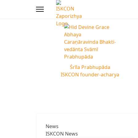
Śrīla Prabhupāda
ISKCON founder-acharya
News
ISKCON News