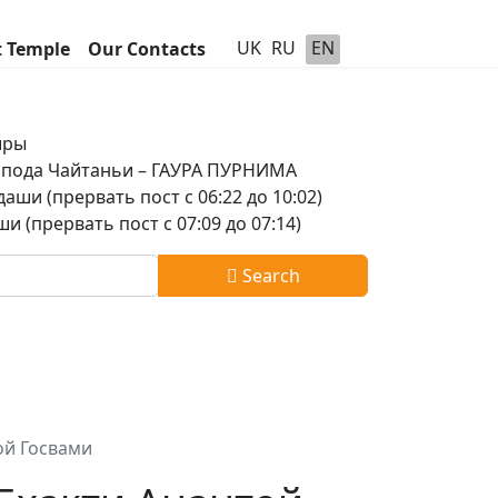
UK
RU
EN
t Temple
Our Contacts
шры
оспода Чайтаньи – ГАУРА ПУРНИМА
аши (прервать пост с 06:22 до 10:02)
и (прервать пост с 07:09 до 07:14)
Search
ой Госвами