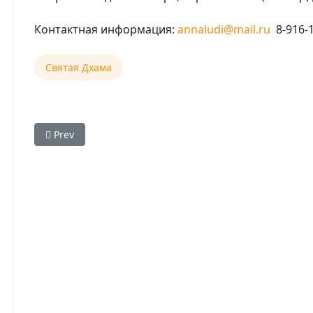
Контактная информация:
annaludi@mail.ru
8-916-1
Святая Дхама
Previous article: Варшана, Утренний даршан
Prev