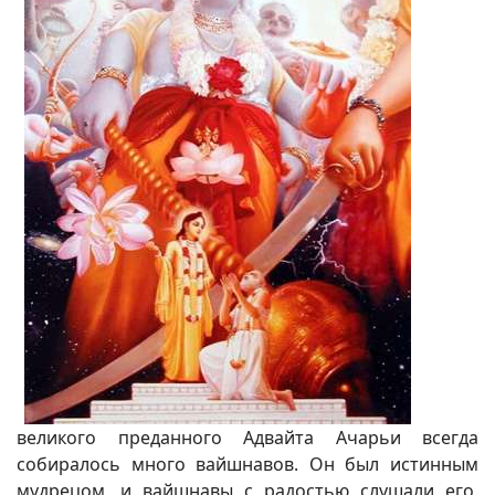
великого преданного Адвайта Ачарьи всегда
собиралось много вайшнавов. Он был истинным
мудрецом, и вайшнавы с радостью слушали его.