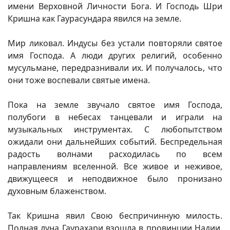
имени Верховной Личности Бога. И Господь Шри
Кришна как Гаурасундара явился на земле.
Мир ликовал. Индусы без устали повторяли святое
имя Господа. А люди других религий, особенно
мусульмане, передразнивали их. И получалось, что
они тоже воспевали святые имена.
Пока на земле звучало святое имя Господа,
полубоги в небесах танцевали и играли на
музыкальных инструментах. С любопытством
ожидали они дальнейших событий. Беспредельная
радость волнами расходилась по всем
направлениям вселенной. Все живое и неживое,
движущееся и неподвижное было пронизано
духовным блаженством.
Так Кришна явил Свою беспричинную милость.
Полная луна Гаурахари взошла в провинции Надии.