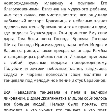
новорожденному младенцу и осыпали Его
благословениями. Взглянув на чудесного ребенка,
чье тело сияло, как чистое золото, все ощущали
небывалый восторг. Красавицы с небесных планет
оделись как жены брахманов и тоже пришли в дом,
где родился Гаурасундара. Они принесли Ему свои
дары. Там были жена Господа Брахмы, Господа
Шивы, Господа Нрисимхадевы, царя небес Индры и
Васиштха риши, а также прекрасная апсара Рамбха
и танцовщицы с райских планет. И каждая принесла
с собой чудесные подарки новорожденному.
Полубоги и жители небесных планет, гандхарвы,
сиддхи и чараны возносили свои молитвы и
танцевали под мелодичное пение и стук барабанов.
Вся Навадвипа танцевала и пела в великом
ликовании. В доме Джаганнатха Мишры собиралось
все больше людей. Нельзя было понять, кто
приходит, а кто уходит, кто танцует, а кто поет.