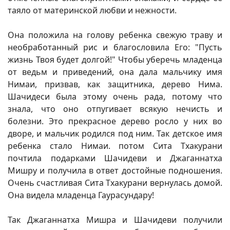
таяло от материнской любви и нежности.
Она положила на голову ребенка свежую траву и
необработанный рис и благословила Его: "Пусть
жизнь Твоя будет долгой!" Чтобы уберечь младенца
от ведьм и приведений, она дала мальчику имя
Нимаи, призвав, как защитника, дерево Нима.
Шачидеси была этому очень рада, потому что
знала, что оно отпугивает всякую нечисть и
болезни. Это прекрасное дерево росло у них во
дворе, и мальчик родился под ним. Так детское имя
ребенка стало Нимаи. потом Сита Тхакурани
почтила подарками Шачидеви и Джаганнатха
Мишру и получила в ответ достойные подношения.
Очень счастливая Сита Тхакурани вернулась домой.
Она видела младенца Гаурасундару!
Так Джаганнатха Мишра и Шачидеви получили