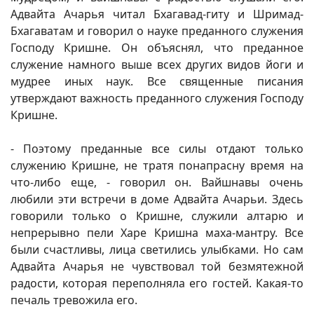
Адвайта Ачарья читал Бхагавад-гиту и Шримад-
Бхагаватам и говорил о науке преданного служения
Господу Кришне. Он объяснял, что преданное
служение намного выше всех других видов йоги и
мудрее иных наук. Все священные писания
утверждают важность преданного служения Господу
Кришне.
- Поэтому преданные все силы отдают только
служению Кришне, не тратя понапрасну время на
что-либо еще, - говорил он. Вайшнавы очень
любили эти встречи в доме Адвайта Ачарьи. Здесь
говорили только о Кришне, служили алтарю и
непрерывно пели Харе Кришна маха-мантру. Все
были счастливы, лица светились улыбками. Но сам
Адвайта Ачарья не чувствовал той безмятежной
радости, которая переполняла его гостей. Какая-то
печаль тревожила его.