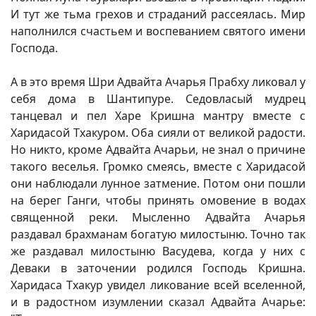
И тут же тьма грехов и страданий рассеялась. Мир
наполнился счастьем и воспеванием святого имени
Господа.
А в это время Шри Адвайта Ачарья Прабху ликовал у
себя дома в Шантипуре. Седовласый мудрец
танцевал и пел Харе Кришна мантру вместе с
Харидасой Тхакуром. Оба сияли от великой радости.
Но никто, кроме Адвайта Ачарьи, не знал о причине
такого веселья. Громко смеясь, вместе с Харидасой
они наблюдали лунное затмение. Потом они пошли
на берег Ганги, чтобы принять омовение в водах
священной реки. Мысленно Адвайта Ачарья
раздавал брахманам богатую милостыню. Точно так
же раздавал милостыню Васудева, когда у них с
Деваки в заточении родился Господь Кришна.
Харидаса Тхакур увидел ликование всей вселенной,
и в радостном изумлении сказал Адвайта Ачарье: