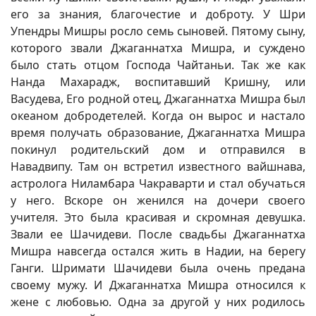
его за знания, благочестие и доброту. У Шри
Упендры Мишры росло семь сыновей. Пятому сыну,
которого звали Джаганнатха Мишра, и суждено
было стать отцом Господа Чайтаньи. Так же как
Нанда Махарадж, воспитавший Кришну, или
Васудева, Его родной отец, Джаганнатха Мишра был
океаном добродетелей. Когда он вырос и настало
время получать образование, Джаганнатха Мишра
покинул родительский дом и отправился в
Навадвипу. Там он встретил известного вайшнава,
астролога Ниламбара Чакраварти и стал обучаться
у него. Вскоре он женился на дочери своего
учителя. Это была красивая и скромная девушка.
Звали ее Шачидеви. После свадьбы Джаганнатха
Мишра навсегда остался жить в Надии, на берегу
Ганги. Шримати Шачидеви была очень предана
своему мужу. И Джаганнатха Мишра относился к
жене с любовью. Одна за другой у них родилось