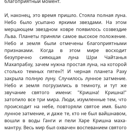
благоприятный момент.
И, наконец, это время пришло. Стояла полная луна.
Небо было усыпано яркими звездами. На этом
мерцающем звездном ковре появилось созвездие
Льва. Планеты приняли самое высокое положение.
Небо и земля были отмечены благоприятными
признаками. Когда в этом мире восходит
безупречно сияющая луна Шри Чайтанья
Махапрабху, зачем нужна простая луна, на которой
столько темных пятен?! И черная планета Раху
закрыла полную луну. Случилось лунное затмение.
Небо и земля погрузились в темноту, и тут же
звучание святого имени: "Кришна! Кришна!"
затопило все три мира. Люди, изумленные тем, что
происходит на небе, повторяли святое имя. Было
лунное затмение, и даже те, кто не был вайшнавом,
вошли в воды Ганги и пели Харе Кришна маха-
мантру. Весь мир был охвачен воспеванием святого