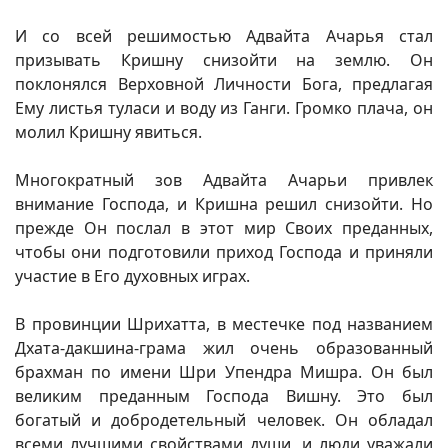
И со всей решимостью Адвайта Ачарья стал
призывать Кришну снизойти на землю. Он
поклонялся Верховной Личности Бога, предлагая
Ему листья туласи и воду из Ганги. Громко плача, он
молил Кришну явиться.
Многократный зов Адвайта Ачарьи привлек
внимание Господа, и Кришна решил снизойти. Но
прежде Он послал в этот мир Своих преданных,
чтобы они подготовили приход Господа и приняли
участие в Его духовных играх.
В провинции Шрихатта, в местечке под названием
Дхата-дакшина-грама жил очень образованный
брахман по имени Шри Упендра Мишра. Он был
великим преданным Господа Вишну. Это был
богатый и добродетельный человек. Он обладал
всеми лучшими свойствами души, и люди уважали