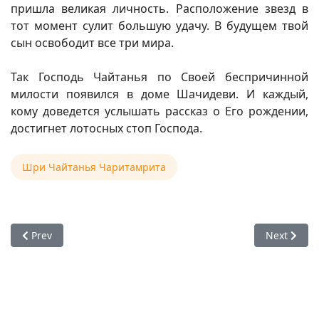
пришла великая личность. Расположение звезд в
тот момент сулит большую удачу. В будущем твой
сын освободит все три мира.
Так Господь Чайтанья по Своей беспричинной
милости появился в доме Шачидеви. И каждый,
кому доведется услышать рассказ о Его рождении,
достигнет лотосных стоп Господа.
Шри Чайтанья Чаритамрита
Previous article: Господь Чайтанья наносит поражение Кази
Next artic
Prev
Next