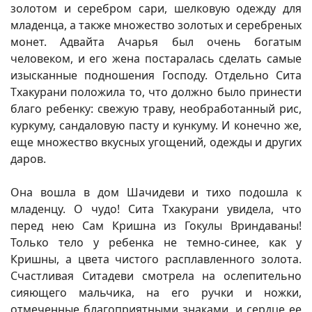
золотом и серебром сари, шелковую одежду для
младенца, а также множество золотых и серебреных
монет. Адвайта Ачарья был очень богатым
человеком, и его жена постаралась сделать самые
изысканные подношения Господу. Отдельно Сита
Тхакурани положила то, что должно было принести
благо ребенку: свежую траву, необработанный рис,
куркуму, сандаловую пасту и кункуму. И конечно же,
еще множество вкусных угощений, одежды и других
даров.
Она вошла в дом Шачидеви и тихо подошла к
младенцу. О чудо! Сита Тхакурани увидела, что
перед нею Сам Кришна из Гокулы Вриндаваны!
Только тело у ребенка не темно-синее, как у
Кришны, а цвета чистого расплавленного золота.
Счастливая Ситадеви смотрела на ослепительно
сияющего мальчика, на его ручки и ножки,
отмеченные благоприятными знаками, и сердце ее