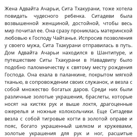
Жена Адвайта Ачарьи, Сита Тхакурани, тоже хотела
повидать чудесного ребенка. Ситадеви была
возвышенной женщиной, достойной, чтобы весь
мир почитал ее. Она сразу прониклась материнской
любовью к Господу Чайтанье. Испросив позволения
у своего мужа, Сита Тхакурани отправилась в путь.
Дом Адвайта Ачарьи находился в Шантипуре, и
путешествие Ситы Тхакурани в Навадвипу было
подобно паломничеству к святому месту рождения
Господа. Она ехала в паланкине, покрытом мягкой
тканью, в сопровождении своих служанок, и везла с
собой множество богатых даров. Среди них были
различные золотые украшения, браслеты, которые
носят на кистях рук и выше локтя, драгоценные
ожерелья и ножные колокольчики. Еще Ситадеви
везла с собой тигровые когти в золотой оправе и
пояс, богато украшенный шелком и кружевами,
золотые украшения для рук и ног, расшитые