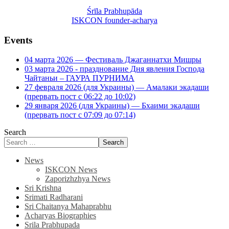
Śrīla Prabhupāda
ISKCON founder-acharya
Events
04 марта 2026 — Фестиваль Джаганнатхи Мишры
03 марта 2026 - празднование Дня явления Господа
Чайтаньи – ГАУРА ПУРНИМА
27 февраля 2026 (для Украины) — Амалаки экадаши
(прервать пост с 06:22 до 10:02)
29 января 2026 (для Украины) — Бхаими экадаши
(прервать пост с 07:09 до 07:14)
Search
Search
News
ISKCON News
Zaporizhzhya News
Sri Krishna
Srimati Radharani
Sri Chaitanya Mahaprabhu
Acharyas Biographies
Srila Prabhupada