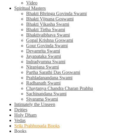
Video
Spiritual Masters
Bhakti Bhringa Govinda Swami
Bhakti Vijnana Goswami
Bhakti Vikasha Swami
Bhakti Tirtha Swami
Bhaktivaibhava Swami
Gopal Krishna Goswami
Gour Govinda Swami
Devamrita Swami
Jayapataka Swami
Indradyumna Swami
Niranjana Swami
Partha Sarathi Das Goswami
Prahladanandana Swami
Radhanath Swami
Chaytanya Chandra Charan Prabhu
Sachinandana Swami
Sivarama Swami
Intimately the Unseen
Deities
Holy Dham
Vedas
Srila Prabhupada Books
Books