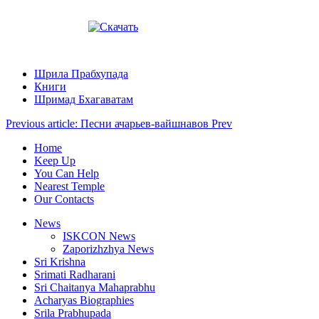
Шрила Прабхупада
Книги
Шримад Бхагаватам
Previous article: Песни ачарьев-вайшнавов
Prev
Home
Keep Up
You Can Help
Nearest Temple
Our Contacts
News
ISKCON News
Zaporizhzhya News
Sri Krishna
Srimati Radharani
Sri Chaitanya Mahaprabhu
Acharyas Biographies
Srila Prabhupada