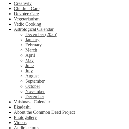
Creativity
Children Care
Devotee Care
Vegetarianism
Vedic Cooking
Astrological Calendar
December (2025)
January
February
March
April
May
June
July
August
September
October
November
December
Vaishnava Calendar
Ekadashi
About the Common Deed Project
Photogallery
Videos
Audiolectures