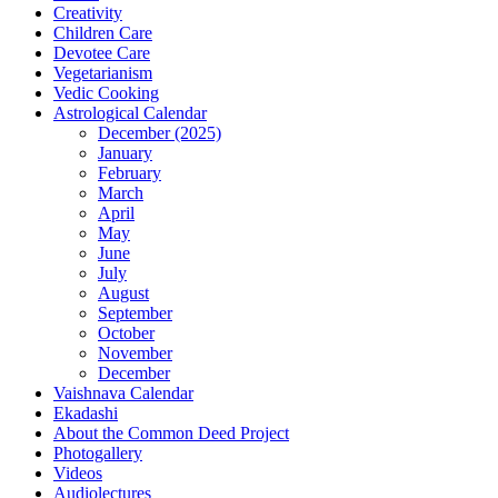
Creativity
Children Care
Devotee Care
Vegetarianism
Vedic Cooking
Astrological Calendar
December (2025)
January
February
March
April
May
June
July
August
September
October
November
December
Vaishnava Calendar
Ekadashi
About the Common Deed Project
Photogallery
Videos
Audiolectures