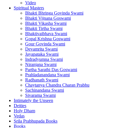
Video
Spiritual Masters
Bhakti Bhringa Govinda Swami
Bhakti Vijnana Goswami
Bhakti Vikasha Swami
Bhakti Tirtha Swami
Bhaktivaibhava Swami
Gopal Krishna Goswami
Gour Govinda Swami
Devamrita Swami
Jayapataka Swami
Indradyumna Swami
Niranjana Swami
Partha Sarathi Das Goswami
Prahladanandana Swami
Radhanath Swami
Chaytanya Chandra Charan Prabhu
Sachinandana Swami
Sivarama Swami
Intimately the Unseen
Deities
Holy Dham
Vedas
Srila Prabhupada Books
Books