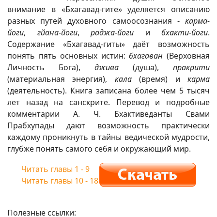
внимание в «Бхагавад-гите» уделяется описанию
разных путей духовного самоосознания -
карма-
йоги
,
гйана-йоги
,
раджа-йоги
и
бхакти-йоги
.
Содержание «Бхагавад-гиты» даёт возможность
понять пять основных истин:
бхагаван
(Верховная
Личность Бога),
джива
(душа),
пракрити
(материальная энергия),
кала
(время) и
карма
(деятельность). Книга записана более чем 5 тысяч
лет назад на санскрите. Перевод и подробные
комментарии А. Ч. Бхактиведанты Свами
Прабхупады дают возможность практически
каждому проникнуть в тайны ведической мудрости,
глубже понять самого себя и окружающий мир.
Читать главы 1 - 9
Читать главы 10 - 18
Полезные ссылки: