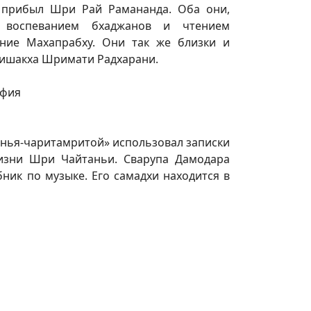
 прибыл Шри Рай Рамананда. Оба они,
воспеванием бхаджанов и чтением
яние Махапрабху. Они так же близки и
Вишакха Шримати Радхарани.
анья-чаритамритой» использовал записки
изни Шри Чайтаньи. Сварупа Дамодара
бник по музыке. Его самадхи находится в