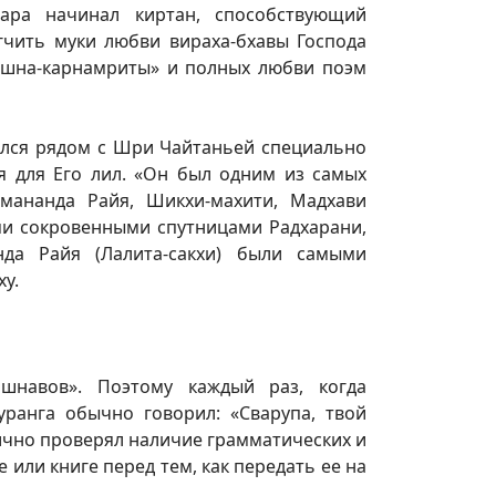
дара начинал киртан, способствующий
гчить муки любви вираха-бхавы Господа
ришна-карнамриты» и полных любви поэм
ился рядом с Шри Чайтаньей специально
я для Его лил. «Он был одним из самых
мананда Райя, Шикхи-махити, Мадхави
ыми сокровенными спутницами Радхарани,
нда Райя (Лалита-сакхи) были самыми
у.
йшнавов». Поэтому каждый раз, когда
ранга обычно говорил: «Сварупа, твой
лично проверял наличие грамматических и
или книге перед тем, как передать ее на