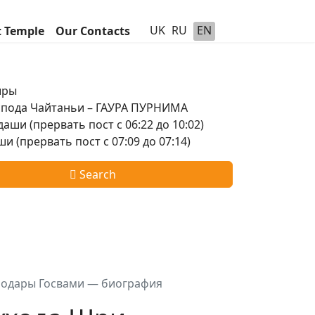
UK
RU
EN
t Temple
Our Contacts
шры
оспода Чайтаньи – ГАУРА ПУРНИМА
аши (прервать пост с 06:22 до 10:02)
и (прервать пост с 07:09 до 07:14)
Search
модары Госвами — биография