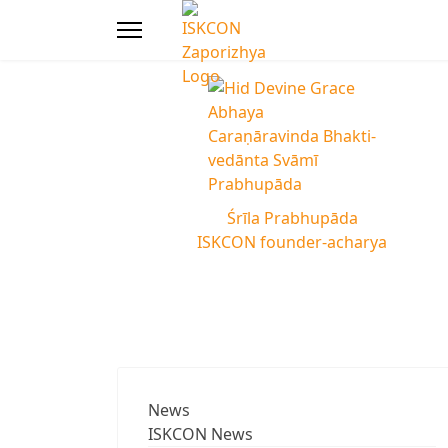
Śrīla Prabhupāda
ISKCON founder-acharya
News
ISKCON News