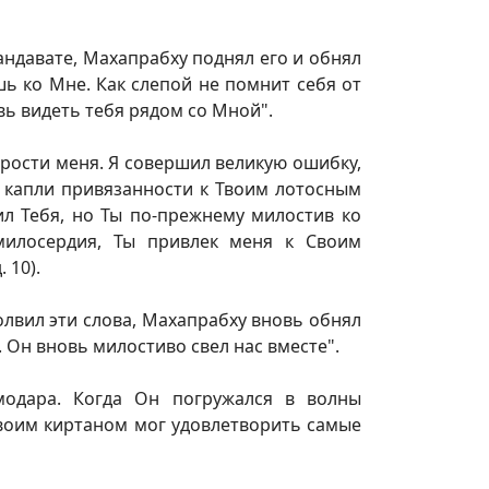
андавате, Махапрабху поднял его и обнял
шь ко Мне. Как слепой не помнит себя от
овь видеть тебя рядом со Мной".
прости меня. Я совершил великую ошибку,
и капли привязанности к Твоим лотосным
ил Тебя, но Ты по-прежнему милостив ко
милосердия, Ты привлек меня к Своим
 10).
лвил эти слова, Махапрабху вновь обнял
. Он вновь милостиво свел нас вместе".
модара. Когда Он погружался в волны
своим киртаном мог удовлетворить самые