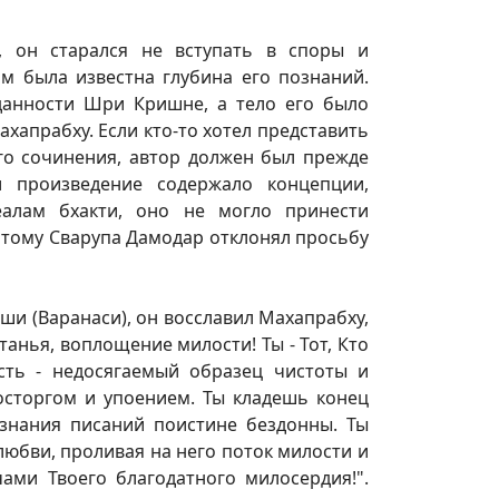
, он старался не вступать в споры и
м была известна глубина его познаний.
данности Шри Кришне, а тело его было
хапрабху. Если кто-то хотел представить
го сочинения, автор должен был прежде
и произведение содержало концепции,
алам бхакти, оно не могло принести
отому Сварупа Дамодар отклонял просьбу
ши (Варанаси), он восславил Махапрабху,
нья, воплощение милости! Ты - Тот, Кто
сть - недосягаемый образец чистоты и
осторгом и упоением. Ты кладешь конец
знания писаний поистине бездонны. Ты
любви, проливая на него поток милости и
ами Твоего благодатного милосердия!".