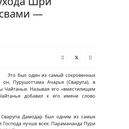
ухода Шри
освами —
Это был один из самый сокровенных
он, Пурушоттама Ачарья (Сварупа), в
ы Чайтаньи. Называя его «вместилищем
 Чайтанья добавил к его имени слово
 Сварупа Дамодар был одним из самых
и Господа лучше всех: Парамананда Пури