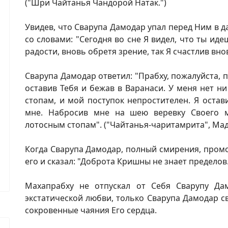
("Шри Чайтанья Чандорой Натак.")
Увидев, что Сварупа Дамодар упал перед Ним в д
со словами: "Сегодня во сне Я видел, что ты иде
радости, вновь обретя зрение, так Я счастлив вн
Сварупа Дамодар ответил: "Прабху, пожалуйста, 
оставив Тебя и бежав в Варанаси. У меня нет н
стопам, и мой поступок непростителен. Я остав
мне. Набросив мне на шею веревку Своего 
лотосным стопам". ("Чайтанья-чаритамрита", Мад.
Когда Сварупа Дамодар, полный смирения, промо
его и сказал: "Доброта Кришны не знает пределов
Махапрабху не отпускал от Себя Сварупу Да
экстатической любви, только Сварупа Дамодар 
сокровенные чаяния Его сердца.