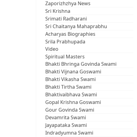
Zaporizhzhya News
Sri Krishna
Srimati Radharani
Sri Chaitanya Mahaprabhu
Acharyas Biographies
Srila Prabhupada
Video
Spiritual Masters
Bhakti Bhringa Govinda Swami
Bhakti Vijnana Goswami
Bhakti Vikasha Swami
Bhakti Tirtha Swami
Bhaktivaibhava Swami
Gopal Krishna Goswami
Gour Govinda Swami
Devamrita Swami
Jayapataka Swami
Indradyumna Swami