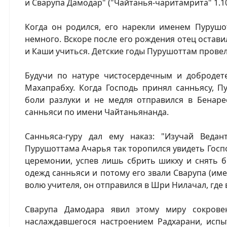
и Сварупа Дамодар" ("Чайтанья-чаритамрита" 1.10
Когда он родился, его нарекли именем Пурушо
немного. Вскоре после его рождения отец остави
и Каши учиться. Детские годы Пурушоттам провел
Будучи по натуре чистосердечным и добродет
Махапрабху. Когда Господь принял санньясу, П
боли разлуки и не медля отправился в Бенаре
санньяси по имени Чайтаньянанда.
Санньяса-гуру дал ему наказ: "Изучай Веда
Пурушоттама Ачарья так торопился увидеть Госп
церемонии, успев лишь сбрить шикху и снять б
одежд санньяси и потому его звали Сварупа (им
волю учителя, он отправился в Шри Нилачал, где 
Сварупа Дамодара явил этому миру сокров
наслаждавшегося настроением Радхарани, испы