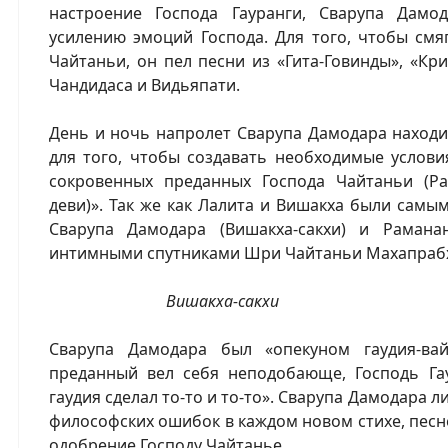
настроение Господа Гауранги, Сварупа Дамо
усилению эмоций Господа. Для того, чтобы смя
Чайтаньи, он пел песни из «Гита-Говинды», «К
Чандидаса и Видьяпати.
День и ночь напролет Сварупа Дамодара наход
для того, чтобы создавать необходимые услови
сокровенных преданных Господа Чайтаньи (Ра
деви)». Так же как Лалита и Вишакха были сам
Сварупа Дамодара (Вишакха-сакхи) и Рамана
интимными спутниками Шри Чайтаньи Махапрабх
Вишакха-сакхи
Сварупа Дамодара был «опекуном гаудия-ва
преданный вел себя неподобающе, Господь Гау
гаудия сделал то-то и то-то». Сварупа Дамодара 
философских ошибок в каждом новом стихе, песне 
одобрение Господу Чайтанье.