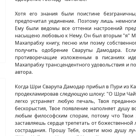
Хотя его знания были поистине безграничны
предпочитал уединение. Поэтому лишь немноги
Ему были ведомы все оттенки настроений пре
насыщено любовью к Нему. Он был вторым "я" Ма
Махапрабху книгу, песню или поэму собственно
получить одобрение Сварупы Дамодара. Есл
противоречащие изложенным в писаниях иде
Махапрабху трансцендентного удовольствия и п
автора.
Когда Шри Сварупа Дамодар прибыл в Пури из Ка
продекламировав следующую шлоку: "О Шри Чайта
легко устраняет любую печаль, Твоя преданно
бескорыстия, Твое появление наполняет душу в
любым философским спорам, потому что Твои 
заставляешь сердце трепетать от божественной 
сострадания. Прошу Тебя, освети мою душу луч