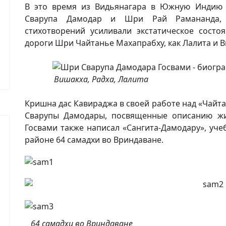
В это время из Видьянагара в Южную Индию
Сварупа Дамодар и Шри Рай Рамананда, 
стихотворений усиливали экстатическое состо
дороги Шри Чайтанье Махапрабху, как Лалита и 
Вишакха, Радха, Лалита
Кришна дас Кавираджа в своей работе над «Чайт
Сварупы Дамодары, посвященные описанию ж
Госвами также написал «Сангита-Дамодару», уче
районе 64 самадхи во Вриндаване.
64 самадхи во Вриндаване