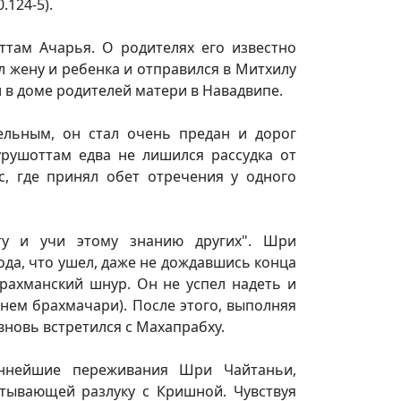
.124-5).
ттам Ачарья. О родителях его известно
л жену и ребенка и отправился в Митхилу
 в доме родителей матери в Навадвипе.
ельным, он стал очень предан и дорог
урушоттам едва не лишился рассудка от
с, где принял обет отречения у одного
нту и учи этому знанию других". Шри
ода, что ушел, даже не дождавшись конца
рахманский шнур. Он не успел надеть и
енем брахмачари). После этого, выполняя
вновь встретился с Махапрабху.
еннейшие переживания Шри Чайтаньи,
тывающей разлуку с Кришной. Чувствуя