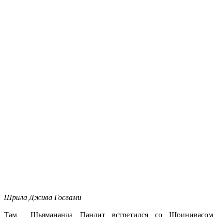
Шрила Джива Госвами
Там Шьямананда Пандит встретился со Шринивасом