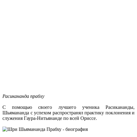
Расикананда прабху
С помощью своего лучшего ученика Расикананды,
Шьямананда с успехом распространял практику поклонения и
служения Гаура-Нитьянанде по всей Ориссе.