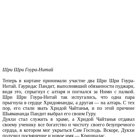
Шри Шри Гоура-Нитай
Теперь в киртане принимали участие два Шри Шри Гоура-
Нитай. Гауридас Пандит, выполнявший обязанности пуджари,
видя это, спрыгнул с алтаря и погнался за Ними с палкой.
Шри Шри Гоура-Нитай так испугались, что одна пара
прыгнула в сердце Хридоянанды, а другая — на алтарь. С тех
пор, его стали звать Хридой Чайтанья, и по этой причине
Шьямананда Пандит выбрал его своим Гуру.
Дукхи стал служить в храме, а Хридой Чайтанья отдавал
своему ученику все богатство и чистоту своего безупречного
сердца, в котором мог укрыться Сам Господь. Вскоре, Дукхи
получил посвящение и новое имя — Кришнадас.