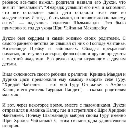
ребенок все-таки выжил, родители назвали его Дукхи, что
значит “печальный”. “Ямарадж услышит его имя, и вспомнит,
что все остальные наши дети оставили тело еще во
младенчестве. И тогда, быть может, он оставит жизнь нашему
сыну”. — надеялись родители Шьямананды. Это было
примерно за год до ухода Шри Чайтаньи Махапрабху.
Дукхи был сердцем и самой жизнью своих родителей. С
самого раннего детства он слышал от них о Господе Чайтанье,
Нитьянанде Прабху и вайшнавах. Обладая прекрасной
памятью, он изучил санскрит, философию и другие предметы
в местной академии. Его редко видели играющим с другим
детьми.
Видя склонность своего ребенка к религии, Кришна Мандал и
Дурика Даси предложили ему самому выбрать себе Гуру.
“Хридой Чайтанья — вот мой Гуру. Он живет в Амбика
Калне, и его учитель Гауридас Пандит”, — сказал родителям
мальчик.
И вот, через некоторое время, вместе с паломниками, Дукхи
отправился в Амбика Калну, где и встретился с Шри Хридоей
Чайтаньей. Почему Шьямананда выбрал своим Гуру именно
Шри Хридоя Чайтанью? С этим связана одна удивительная
история.