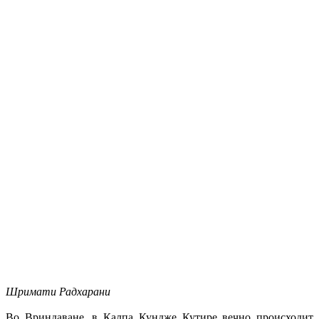
Шримати Радхарани
Во Вриндаване, в Калпа Кундже Кутире вечно происходит