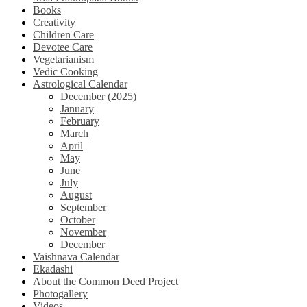
Books
Creativity
Children Care
Devotee Care
Vegetarianism
Vedic Cooking
Astrological Calendar
December (2025)
January
February
March
April
May
June
July
August
September
October
November
December
Vaishnava Calendar
Ekadashi
About the Common Deed Project
Photogallery
Videos