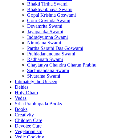
Bhakti Tirtha Swami
Bhaktivaibhava Swami
Gopal Krishna Goswami
Gour Govinda Swami
Devamrita Swami
Jayapataka Swami
Indradyumna Swami
Niranjana Swami
Partha Sarathi Das Goswami
Prahladanandana Swami
Radhanath Swami
Chaytanya Chandra Charan Prabhu
Sachinandana Swami
Sivarama Swami
Intimately the Unseen
Deities
Holy Dham
Vedas
Srila Prabhupada Books
Books
Creativity
Children Care
Devotee Care
Vegetarianism
Vedic Cooking