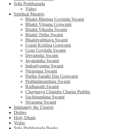
Srila Prabhupada
Video
Spiritual Masters
Bhakti Bhringa Govinda Swami
Bhakti Vijnana Goswami
Bhakti Vikasha Swami
Bhakti Tirtha Swami
Bhaktivaibhava Swami
Gopal Krishna Goswami
Gour Govinda Swami
Devamrita Swami
Jayapataka Swami
Indradyumna Swami
Niranjana Swami
Partha Sarathi Das Goswami
Prahladanandana Swami
Radhanath Swami
Chaytanya Chandra Charan Prabhu
Sachinandana Swami
Sivarama Swami
Intimately the Unseen
Deities
Holy Dham
Vedas
Srila Prabhupada Books