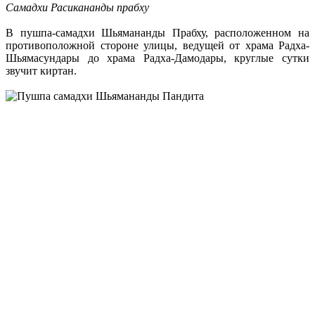
Самадхи Расикананды прабху
В пушпа-самадхи Шьямананды Прабху, расположенном на
противоположной стороне улицы, ведущей от храма Радха-
Шьямасундары до храма Радха-Дамодары, круглые сутки
звучит киртан.