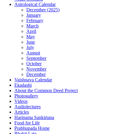
Astrological Calendar
December (2025)
January
February
March
April
May
June
July
August
September
October
November
December
Vaishnava Calendar
Ekadashi
About the Common Deed Project
Photogallery
Videos
Audiolectures
Articles
Harinama Sankirtana
Food for Life
Prabhupada Home
Bhakti Lata