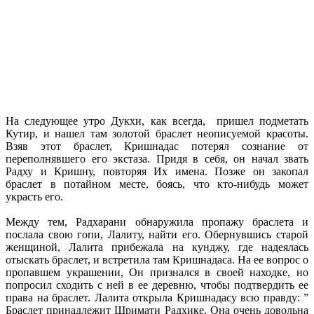
На следующее утро Дукхи, как всегда, пришел подметать
Кутир, и нашел там золотой браслет неописуемой красоты.
Взяв этот браслет, Кришнадас потерял сознание от
переполнявшего его экстаза. Придя в себя, он начал звать
Радху и Кришну, повторяя Их имена. Позже он закопал
браслет в потайном месте, боясь, что кто-нибудь может
украсть его.
Между тем, Радхарани обнаружила пропажу браслета и
послала свою гопи, Лалиту, найти его. Обернувшись старой
женщиной, Лалита прибежала на кунджу, где надеялась
отыскать браслет, и встретила там Кришнадаса. На ее вопрос о
пропавшем украшении, Он признался в своей находке, но
попросил сходить с ней в ее деревню, чтобы подтвердить ее
права на браслет. Лалита открыла Кришнадасу всю правду: ”
Браслет принадлежит Шримати Радхике. Она очень довольна