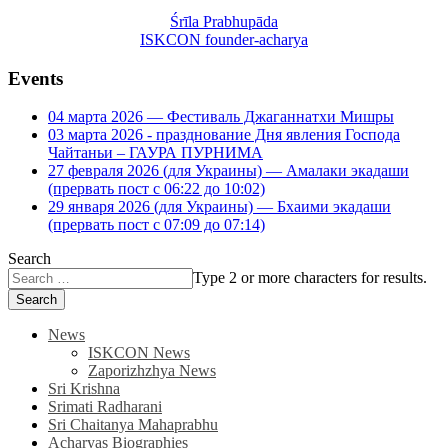
Śrīla Prabhupāda
ISKCON founder-acharya
Events
04 марта 2026 — Фестиваль Джаганнатхи Мишры
03 марта 2026 - празднование Дня явления Господа
Чайтаньи – ГАУРА ПУРНИМА
27 февраля 2026 (для Украины) — Амалаки экадаши
(прервать пост с 06:22 до 10:02)
29 января 2026 (для Украины) — Бхаими экадаши
(прервать пост с 07:09 до 07:14)
Search
Type 2 or more characters for results.
Search
News
ISKCON News
Zaporizhzhya News
Sri Krishna
Srimati Radharani
Sri Chaitanya Mahaprabhu
Acharyas Biographies