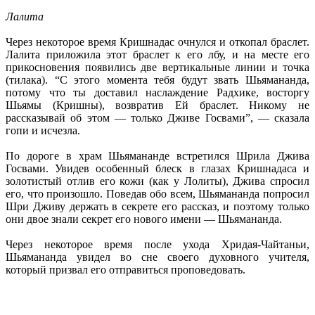
Лалита
Через некоторое время Кришнадас очнулся и откопал браслет.
Лалита приложила этот браслет к его лбу, и на месте его
прикосновения появились две вертикальные линии и точка
(тилака). “С этого момента тебя будут звать Шьямананда,
потому что ты доставил наслаждение Радхике, восторгу
Шьямы (Кришны), возвратив Ей браслет. Никому не
рассказывай об этом — только Дживе Госвами”, — сказала
гопи и исчезла.
По дороге в храм Шьямананде встретился Шрила Джива
Госвами. Увидев особенный блеск в глазах Кришнадаса и
золотистый отлив его кожи (как у Лолиты), Джива спросил
его, что произошло. Поведав обо всем, Шьямананда попросил
Шри Дживу держать в секрете его рассказ, и поэтому только
они двое знали секрет его нового имени — Шьямананда.
Через некоторое время после ухода Хридая-Чайтаньи,
Шьямананда увидел во сне своего духовного учителя,
который призвал его отправиться проповедовать.