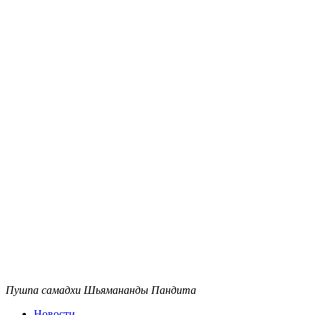
Пушпа самадхи Шьямананды Пандита
Новости