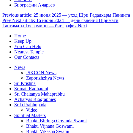
Биографии Ачарьев
Previous article: 25 июня 2025 — уход Шри Гададхары Пандита
Prev
Next article: 16 июня 2024 — день явления Шримати
Гангаматы Госвамини — биография
Next
Home
Keep Up
You Can Help
Nearest Temple
Our Contacts
News
ISKCON News
Zaporizhzhya News
Sri Krishna
Srimati Radharani
Sri Chaitanya Mahaprabhu
Acharyas Biographies
Srila Prabhupada
Video
Spiritual Masters
Bhakti Bhringa Govinda Swami
Bhakti Vijnana Goswami
Bhakti Vikasha Swami