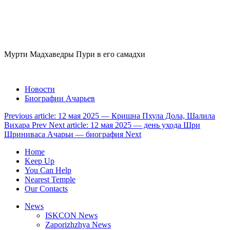
Мурти Мадхаведры Пури в его самадхи
Новости
Биографии Ачарьев
Previous article: 12 мая 2025 — Кришна Пхула Дола, Шалила
Вихара
Prev
Next article: 12 мая 2025 — день ухода Шри
Шриниваса Ачарьи — биография
Next
Home
Keep Up
You Can Help
Nearest Temple
Our Contacts
News
ISKCON News
Zaporizhzhya News