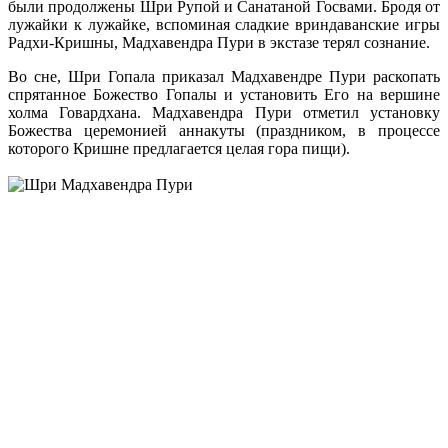
были продолжены Шри Рупой и Санатаной Госвами. Бродя от
лужайки к лужайке, вспоминая сладкие вриндаванские игры
Радхи-Кришны, Мадхавендра Пури в экстазе терял сознание.
Во сне, Шри Гопала приказал Мадхавендре Пури раскопать
спрятанное Божество Гопалы и установить Его на вершине
холма Говардхана. Мадхавендра Пури отметил установку
Божества церемонией аннакуты (праздником, в процессе
которого Кришне предлагается целая гора пищи).