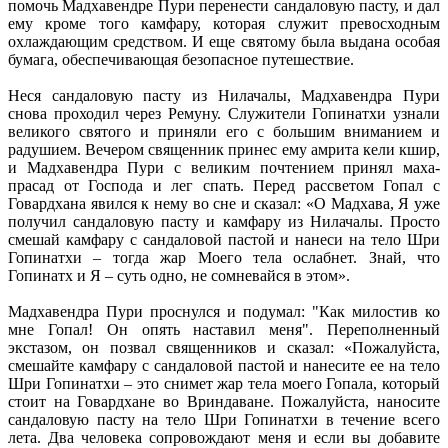
помочь Мадхавендре Пури перенести сандаловую пасту, и дал
ему кроме того камфару, которая служит превосходным
охлаждающим средством. И еще святому была выдана особая
бумага, обеспечивающая безопасное путешествие.
Неся сандаловую пасту из Нилачалы, Мадхавендра Пури
снова проходил через Ремуну. Служители Гопинатхи узнали
великого святого и приняли его с большим вниманием и
радушием. Вечером священник принес ему амрита кели кшир,
и Мадхавендра Пури с великим почтением принял маха-
прасад от Господа и лег спать. Перед рассветом Гопал с
Говардхана явился к нему во сне и сказал: «О Мадхава, Я уже
получил сандаловую пасту и камфару из Нилачалы. Просто
смешай камфару с сандаловой пастой и нанеси на тело Шри
Гопинатхи – тогда жар Моего тела ослабнет. Знай, что
Гопинатх и Я – суть одно, не сомневайся в этом».
Мадхавендра Пури проснулся и подумал: "Как милостив ко
мне Гопал! Он опять наставил меня". Переполненный
экстазом, он позвал священников и сказал: «Пожалуйста,
смешайте камфару с сандаловой пастой и нанесите ее на тело
Шри Гопинатхи – это снимет жар тела моего Гопала, который
стоит на Говардхане во Вриндаване. Пожалуйста, наносите
сандаловую пасту на тело Шри Гопинатхи в течение всего
лета. Два человека сопровождают меня и если вы добавите