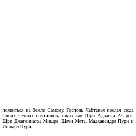
появиться на Земле Самому, Господь Чайтанья послал сюда
Своих вечных спутников, таких как Шри Адваита Ачарья,
Шри Джаганнатха Мишра, Шачи Мата, Мадхавендра Пури и
Ишвара Пури.