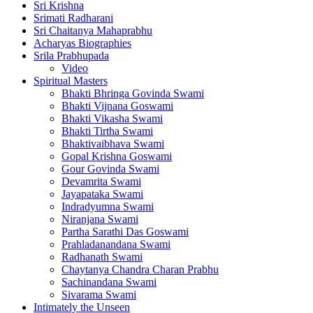
Sri Krishna
Srimati Radharani
Sri Chaitanya Mahaprabhu
Acharyas Biographies
Srila Prabhupada
Video
Spiritual Masters
Bhakti Bhringa Govinda Swami
Bhakti Vijnana Goswami
Bhakti Vikasha Swami
Bhakti Tirtha Swami
Bhaktivaibhava Swami
Gopal Krishna Goswami
Gour Govinda Swami
Devamrita Swami
Jayapataka Swami
Indradyumna Swami
Niranjana Swami
Partha Sarathi Das Goswami
Prahladanandana Swami
Radhanath Swami
Chaytanya Chandra Charan Prabhu
Sachinandana Swami
Sivarama Swami
Intimately the Unseen