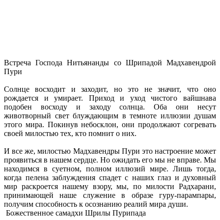
Встреча Господа Нитьянанды со Шрипадой Мадхавендрой
Пури
Солнце восходит и заходит, но это не значит, что оно
рождается и умирает. Приход и уход чистого вайшнава
подобен восходу и заходу солнца. Оба они несут
животворный свет блуждающим в темноте иллюзии душам
этого мира. Покинув небосклон, они продолжают согревать
своей милостью тех, кто помнит о них.
И все же, милостью Мадхавендры Пури это настроение может
проявиться в нашем сердце. Но ожидать его мы не вправе. Мы
находимся в суетном, полном иллюзий мире. Лишь тогда,
когда пелена заблуждения спадет с наших глаз и духовный
мир раскроется нашему взору, мы, по милости Радхарани,
принимающей наше служение в образе гуру-парампары,
получим способность к осознанию реалий мира души.
Божественное самадхи Шрилы Пурипада