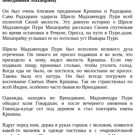
поведанный Махапрабху
Он был очень близким преданным Кришны и Радхарани.
Сама Радхарани одарила Шрилу Мадхавендру Пури всей
полнотой Своей милости. Эту дивную историю о Шриле
Мадхавендре Пури Махапрабху рассказал Своим спутникам
во время остановки в Ремуне, Орисса, на пути в Пури-дхам.
Махапрабху услышал ее из лотосных уст Ишвары Пури.
Шрила Мадхавендра Пури был исполнен великого духа
отречения. Он никого не просил подаяния и во всем, что
приходило к нему, видел милость Кришны. Если ему
подавали пищу, принимал столько, чтобы утолить голод.
Когда еды не было, он постился, но милостыни не просил.
Такова была его натура. Он был всегда погружен в
воспевание Святых Имен Кришны. Так он странствовал по
всей Индии, особенно часто бывая во Вриндаване.
Однажды, находясь во Вриндаване, Мадхавендра Пури
обходил холм Говардхан, и после вечернего омовения в
Говинда-кунде сел под деревом и стал повторять имена
Кришны.
Вдруг перед ним, держа в руках горшок с молоком, появился
какой-то мальчик в одежде пастушка и с очаровательной