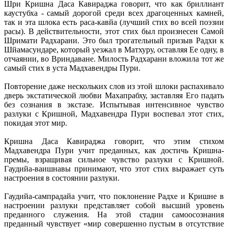
Шри Кришна Даса Кавираджа говорит, что как бриллиант
каустубха - самый дорогой среди всех драгоценных камней,
так и эта шлока есть раса-кавйа (лучший стих во всей поэзии
расы). В действительности, этот стих был произнесен Самой
Шримати Радхарани. Это был трогательный призыв Радхи к
Шйамасундаре, который уезжал в Матхуру, оставляя Ее одну, в
отчаянии, во Вриндаване. Милость Радхарани вложила тот же
самый стих в уста Мадхавендры Пури.
Повторение даже нескольких слов из этой шлоки распахивало
дверь экстатической любви Махапрабху, заставляя Его падать
без сознания в экстазе. Испытывая интенсивное чувство
разлуки с Кришной, Мадхавендра Пури воспевал этот стих,
покидая этот мир.
Кришна Даса Кавираджа говорит, что этим стихом
Мадхавендра Пури учит преданных, как достичь Кришна-
премы, взращивая сильное чувство разлуки с Кришной.
Гаудийа-ваишнавы принимают, что этот стих выражает суть
настроения в состоянии разлуки.
Гаудийа-сампрадайа учит, что поклонение Радхе и Кришне в
настроении разлуки представляет собой высший уровень
преданного служения. На этой стадии самоосознания
преданный чувствует «мир совершенно пустым в отсутствие