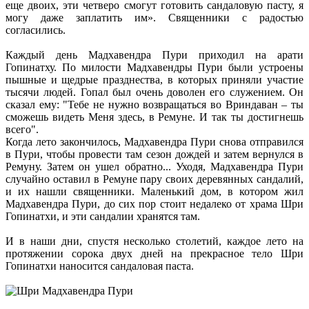
еще двоих, эти четверо смогут готовить сандаловую пасту, я
могу даже заплатить им». Священники с радостью
согласились.
Каждый день Мадхавендра Пури приходил на арати
Гопинатху. По милости Мадхавендры Пури были устроены
пышные и щедрые празднества, в которых приняли участие
тысячи людей. Гопал был очень доволен его служением. Он
сказал ему: "Тебе не нужно возвращаться во Вриндаван – ты
сможешь видеть Меня здесь, в Ремуне. И так ты достигнешь
всего".
Когда лето закончилось, Мадхавендра Пури снова отправился
в Пури, чтобы провести там сезон дождей и затем вернулся в
Ремуну. Затем он ушел обратно... Уходя, Мадхавендра Пури
случайно оставил в Ремуне пару своих деревянных сандалий,
и их нашли священники. Маленький дом, в котором жил
Мадхавендра Пури, до сих пор стоит недалеко от храма Шри
Гопинатхи, и эти сандалии хранятся там.
И в наши дни, спустя несколько столетий, каждое лето на
протяжении сорока двух дней на прекрасное тело Шри
Гопинатхи наносится сандаловая паста.