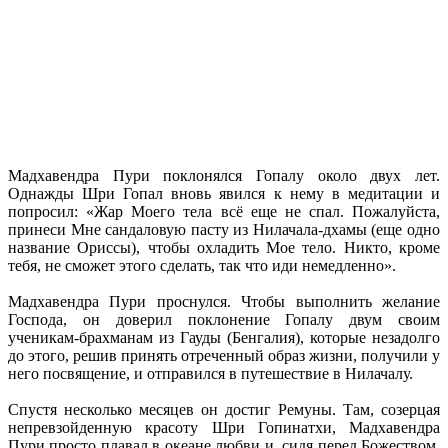
Мадхавендра Пури поклонялся Гопалу около двух лет.
Однажды Шри Гопал вновь явился к нему в медитации и
попросил: «Жар Моего тела всё еще не спал. Пожалуйста,
принеси Мне сандаловую пасту из Нилачала-дхамы (еще одно
название Ориссы), чтобы охладить Мое тело. Никто, кроме
тебя, не сможет этого сделать, так что иди немедленно».
Мадхавендра Пури проснулся. Чтобы выполнить желание
Господа, он доверил поклонение Гопалу двум своим
ученикам-брахманам из Гауды (Бенгалия), которые незадолго
до этого, решив принять отреченный образ жизни, получили у
него посвящение, и отправился в путешествие в Нилачалу.
Спустя несколько месяцев он достиг Ремуны. Там, созерцая
непревзойденную красоту Шри Гопинатхи, Мадхавендра
Пури просто плавал в океане любви и, сидя перед Божеством,