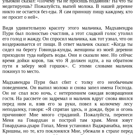
улыбкой сказал: «Почему ты не просишь подаяния? На что ты
медитируешь? Пожалуйста, выпей молока. В нашей деревне
никто не остается без еды. Я сам приношу пищу каждому, кто
не просит о ней».
Видя удивительную красоту этого мальчика, Мадхавендра
Пури был полностью счастлив, а этот сладкий голос утолил
его голод и жажду. Он спросил мальчика, как тот узнал, что он
воздерживается от пищи. В ответ мальчик сказал: «Когда ты
сидел на берегу Говинда-кунды, женщины из моей деревни
приходили туда набрать воды. Они и сказали мне. Но сейчас
время дойки коров, так что Я должен идти, а на обратном
пути я заберу мой горшок». С этими словами мальчик
покинул то место.
Мадхавендра Пури был сбит с толку его необычным
поведением. Он выпил молоко и снова запел имена Господа.
Он не спал всю ночь, с нетерпением ожидая возвращения
гостя. На рассвете он задремал и мальчик вдруг снова явился
перед ним и, взяв его за руки, повел к колючему лесу
неподалеку, говоря: «Я спрятан здесь, и дожди, бури и огонь
причиняют Мне много страданий. Пожалуйста, перенеси
Меня на Говардхан и построй там храм. Меня зовут
Говардхана-дхари Гопал, Меня установил Ваджранабха, внук
Кришны, но те, кто поклонялся Мне, убежали в страхе перед