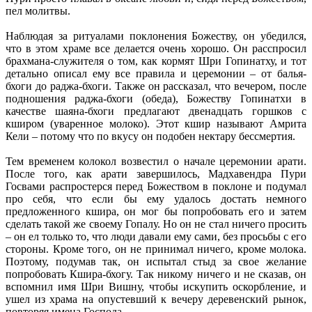
пел молитвы.
Наблюдая за ритуалами поклонения Божеству, он убедился,
что в этом храме все делается очень хорошо. Он расспросил
брахмана-служителя о том, как кормят Шри Гопинатху, и тот
детально описал ему все правила и церемонии – от балья-
бхоги до раджа-бхоги. Также он рассказал, что вечером, после
подношения раджа-бхоги (обеда), Божеству Гопинатхи в
качестве шаяна-бхоги предлагают двенадцать горшков с
кширом (уваренное молоко). Этот кшир называют Амрита
Кели – потому что по вкусу он подобен нектару бессмертия.
Тем временем колокол возвестил о начале церемонии арати.
После того, как арати завершилось, Мадхавендра Пури
Госвами распростерся перед Божеством в поклоне и подумал
про себя, что если бы ему удалось достать немного
предложенного кшира, он мог бы попробовать его и затем
сделать такой же своему Гопалу. Но он не стал ничего просить
– он ел только то, что люди давали ему сами, без просьбы с его
стороны. Кроме того, он не принимал ничего, кроме молока.
Поэтому, подумав так, он испытал стыд за свое желание
попробовать Кшира-бхогу. Так никому ничего и не сказав, он
вспомнил имя Шри Вишну, чтобы искупить оскорбление, и
ушел из храма на опустевший к вечеру деревенский рынок,
повторяя имена Господа.