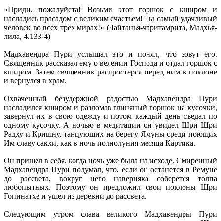
«Приди, пожалуйста! Возьми этот горшок с кширом и
насладись прасадом с великим счастьем! Ты самый удачливый
человек во всех трех мирах!» (Чайтанья-чаритамрита, Мадхья-
лила, 4.133-4)
Мадхавендра Пури услышал это и понял, что зовут его.
Священник рассказал ему о велении Господа и отдал горшок с
кширом. Затем священник распростерся перед ним в поклоне
и вернулся в храм.
Охваченный безудержной радостью Мадхавендра Пури
насладился кширом и разломав глиняный горшок на кусочки,
завернул их в свою одежду и потом каждый день съедал по
одному кусочку. А ночью в медитации он увидел Шри Шри
Радху и Кришну, танцующих на берегу Ямуны среди поющих
Им славу сакхи, как в ночь полнолуния месяца Картика.
Он пришел в себя, когда ночь уже была на исходе. Смиренный
Мадхавендра Пури подумал, что, если он останется в Ремуне
до рассвета, вокруг него наверняка соберется толпа
любопытных. Поэтому он предложил свои поклоны Шри
Гопинатхе и ушел из деревни до рассвета.
Следующим утром слава великого Мадхавендры Пури