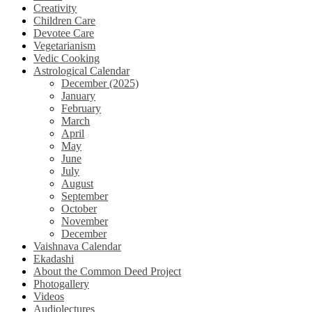
Creativity
Children Care
Devotee Care
Vegetarianism
Vedic Cooking
Astrological Calendar
December (2025)
January
February
March
April
May
June
July
August
September
October
November
December
Vaishnava Calendar
Ekadashi
About the Common Deed Project
Photogallery
Videos
Audiolectures