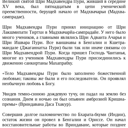
Великий святой Шри Мадхавендра Пури, живший в середине
XV века, был пятнадцатым в цепи ученической
преемственности, берущей начало от Мадхвачарьи (Мадхва-
сампрадае).
Шри Мадхавендра Пури принял инициацию от Шри
Лакшмипати Тиртхи в Мадхвачарйа-сампрадайе. У него было
много учеников, а главными являлись Шри Адваита Ачарья и
Шри Ишвара Пури. Все ваишнавы в Бенгалии и Кшетра-
мандале (Джаганнатха Пури) были так или иначе связаны со
Шри Мадхавендрой Пури. Когда пришел Господь Чаитанья,
многие из учеников Мадхавендры Пури присоединились к
движению санкиртаны Махапрабху.
«Тело Мадхавендры Пури было заполнено божественной
любовью; таковы же были и его последователи. Он проявлял
необычную любовь к Богу.
Увидев темно-синюю дождевую тучу, он падал на землю без
сознания. Днем и ночью он был опьянен амброзией Кришна-
премы» (Вриндавана Даса Тхакур).
Совершив долгое паломничество по Бхарата-бхуми (Индии),
остаток жизни он провел в Бенгалии и Ориссе. Он начал
восстановительные работы во Вриндаване, которые позднее