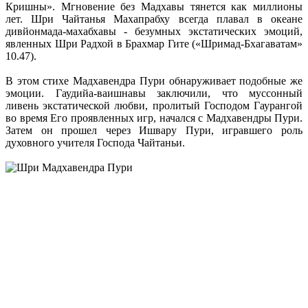
Кришны». Мгновение без Мадхавы тянется как миллионы
лет. Шри Чайтанья Махапрабху всегда плавал в океане
дивйонмада-махабхавы - безумных экстатических эмоций,
явленных Шри Радхой в Брахмар Гите («Шримад-Бхагаватам»
10.47).
В этом стихе Мадхавендра Пури обнаруживает подобные же
эмоции. Гаудийа-ваишнавы заключили, что муссонный
ливень экстатической любви, пролитый Господом Гаурангой
во время Его проявленных игр, начался с Мадхавендры Пури.
Затем он прошел через Ишвару Пури, игравшего роль
духовного учителя Господа Чайтаньи.