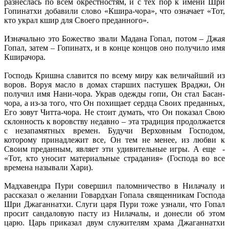
разнеслась по всем окрестностям, и с тех пор к имени Шри
Гопинатхи добавили слово «Кшира-чора», что означает «Тот,
кто украл кшир для Своего преданного».
Изначально это Божество звали Мадана Гопал, потом – Джая
Гопал, затем – Гопинатх, и в конце концов оно получило имя
Кширачора.
Господь Кришна славится по всему миру как величайший из
воров. Воруя масло в домах старших пастушек Враджи, Он
получил имя Нани-чора. Украв одежды гопи, Он стал Басан-
чора, а из-за того, что Он похищает сердца Своих преданных,
Его зовут Читта-чора. Не стоит думать, что Он показал Свою
склонность к воровству недавно – эта традиция продолжается
с незапамятных времен. Будучи Верховным Господом,
которому принадлежит все, Он тем не менее, из любви к
Своим преданным, являет эти удивительные игры. А еще -
«Тот, кто уносит материальные страдания» (Господа во все
времена называли Хари).
Мадхавендра Пури совершил паломничество в Нилачалу и
рассказал о желании Говардхан Гопала священникам Господа
Шри Джаганнатхи. Слуги царя Пури тоже узнали, что Гопал
просит сандаловую пасту из Нилачалы, и донесли об этом
царю. Царь приказал двум служителям храма Джаганнатхи