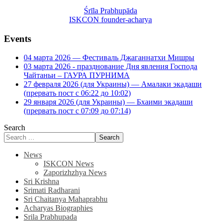
Śrīla Prabhupāda
ISKCON founder-acharya
Events
04 марта 2026 — Фестиваль Джаганнатхи Мишры
03 марта 2026 - празднование Дня явления Господа
Чайтаньи – ГАУРА ПУРНИМА
27 февраля 2026 (для Украины) — Амалаки экадаши
(прервать пост с 06:22 до 10:02)
29 января 2026 (для Украины) — Бхаими экадаши
(прервать пост с 07:09 до 07:14)
Search
Search
News
ISKCON News
Zaporizhzhya News
Sri Krishna
Srimati Radharani
Sri Chaitanya Mahaprabhu
Acharyas Biographies
Srila Prabhupada