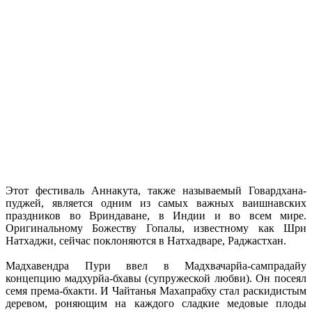
Этот фестиваль Аннакута, также называемый Говардхана-
пуджей, является одним из самых важных ваишнавских
праздников во Вриндаване, в Индии и во всем мире.
Оригинальному Божеству Гопалы, известному как Шри
Натхаджи, сейчас поклоняются в Натхадваре, Раджастхан.
Мадхавендра Пури ввел в Мадхвачарйа-сампрадайу
концепцию мадхурйа-бхавы (супружеской любви). Он посеял
семя према-бхакти. И Чайтанья Махапрабху стал раскидистым
деревом, роняющим на каждого сладкие медовые плоды