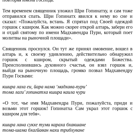
Тем временем священник уложил Шри Гопинатху, и сам тоже
отправился спать. Шри Гопинатх явился к нему во сне и
сказал: «Пожалуйста, встань. Я спрятал под Своей одеждой
горшок с кширом. Как можно скорее открой алтарь, забери его
и отдай святому по имени Мадхавендра Пури, который поет
молитвы на рыночной площади».
Священник проснулся. Он тут же принял омовение, вошел в
алтарь и, к своему удивлению, действительно обнаружил
горшок с кширом, скрытый одеждами Божества.
Преисполнившись духовного счастья, он взял горшок и,
выйдя на рыночную площадь, громко позвал Мадхавендру
Пури Госвами:
кшира лаха еи, йара нама ‘мадхава-пури’
тoма лаги’ гoпинатха кшира каила чури
«О тот, чье имя Мадхавендра Пури, пожалуйста, приди и
возьми этот горшок! Гопинатха Сам украл этот горшок с
кширом для тебя».
кшира лана сукхе туми караха бхакшане
тoма-шама бхагйаван нахи трибхуване