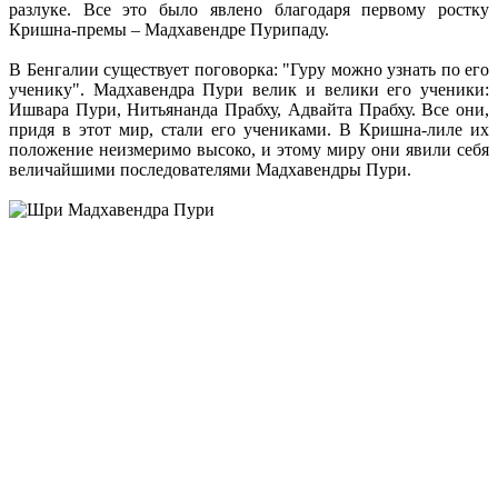
разлуке. Все это было явлено благодаря первому ростку
Кришна-премы – Мадхавендре Пурипаду.
В Бенгалии существует поговорка: "Гуру можно узнать по его
ученику". Мадхавендра Пури велик и велики его ученики:
Ишвара Пури, Нитьянанда Прабху, Адвайта Прабху. Все они,
придя в этот мир, стали его учениками. В Кришна-лиле их
положение неизмеримо высоко, и этому миру они явили себя
величайшими последователями Мадхавендры Пури.