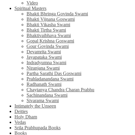
Video
Spiritual Masters
Bhakti Bhringa Govinda Swami
Bhakti Vijnana Goswami
Bhakti Vikasha Swami
Bhakti Tirtha Swami
Bhaktivaibhava Swami
Gopal Krishna Goswami
Gour Govinda Swami
Devamrita Swami
Jayapataka Swami
Indradyumna Swami
Niranjana Swami
Partha Sarathi Das Goswami
Prahladanandana Swami
Radhanath Swami
Chaytanya Chandra Charan Prabhu
Sachinandana Swami
Sivarama Swami
Intimately the Unseen
Deities
Holy Dham
Vedas
Srila Prabhupada Books
Books