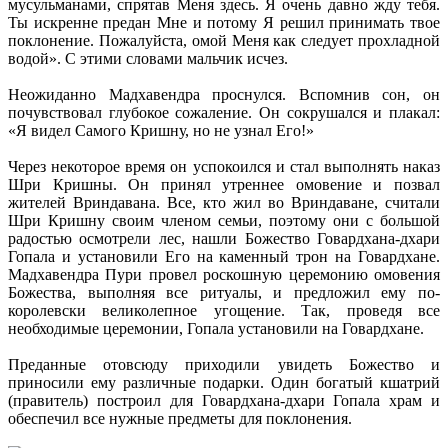
мусульманами, спрятав Меня здесь. Я очень давно жду тебя.
Ты искренне предан Мне и потому Я решил принимать твое
поклонение. Пожалуйста, омой Меня как следует прохладной
водой». С этими словами мальчик исчез.
Неожиданно Мадхавендра проснулся. Вспомнив сон, он
почувствовал глубокое сожаление. Он сокрушался и плакал:
«Я видел Самого Кришну, но не узнал Его!»
Через некоторое время он успокоился и стал выполнять наказ
Шри Кришны. Он принял утреннее омовение и позвал
жителей Вриндавана. Все, кто жил во Вриндаване, считали
Шри Кришну своим членом семьи, поэтому они с большой
радостью осмотрели лес, нашли Божество Говардхана-дхари
Гопала и установили Его на каменный трон на Говардхане.
Мадхавендра Пури провел роскошную церемонию омовения
Божества, выполняя все ритуалы, и предложил ему по-
королевски великолепное угощение. Так, проведя все
необходимые церемонии, Гопала установили на Говардхане.
Преданные отовсюду приходили увидеть Божество и
приносили ему различные подарки. Один богатый кшатрий
(правитель) построил для Говардхана-дхари Гопала храм и
обеспечил все нужные предметы для поклонения.