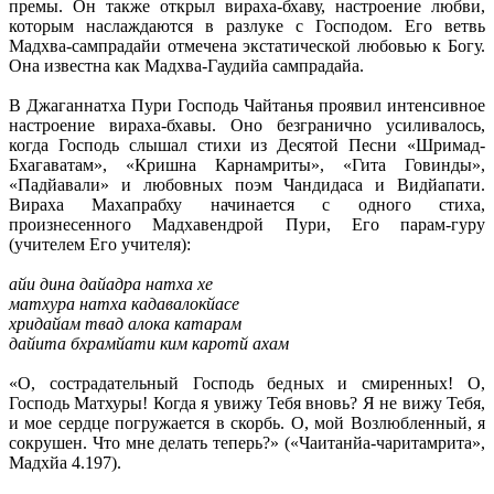
премы. Он также открыл вираха-бхаву, настроение любви,
которым наслаждаются в разлуке с Господом. Его ветвь
Мадхва-сампрадайи отмечена экстатической любовью к Богу.
Она известна как Мадхва-Гаудийа сампрадайа.
В Джаганнатха Пури Господь Чайтанья проявил интенсивное
настроение вираха-бхавы. Оно безгранично усиливалось,
когда Господь слышал стихи из Десятой Песни «Шримад-
Бхагаватам», «Кришна Карнамриты», «Гита Говинды»,
«Падйавали» и любовных поэм Чандидаса и Видйапати.
Вираха Махапрабху начинается с одного стиха,
произнесенного Мадхавендрой Пури, Его парам-гуру
(учителем Его учителя):
айи дина дайадра натха хе
матхура натха кадавалокйасе
хридайам твад алока катарам
дайита бхрамйати ким каротй ахам
«О, сострадательный Господь бедных и смиренных! О,
Господь Матхуры! Когда я увижу Тебя вновь? Я не вижу Тебя,
и мое сердце погружается в скорбь. О, мой Возлюбленный, я
сокрушен. Что мне делать теперь?» («Чаитанйа-чаритамрита»,
Мадхйа 4.197).