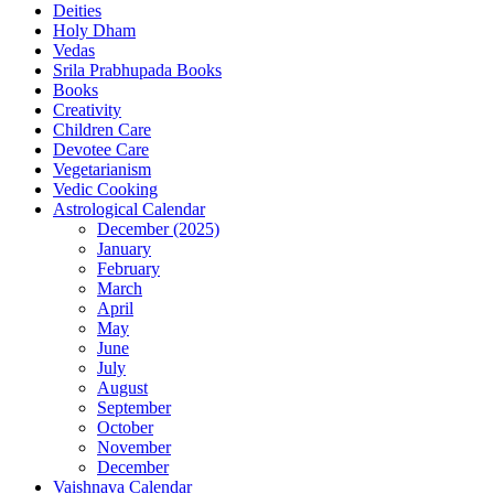
Deities
Holy Dham
Vedas
Srila Prabhupada Books
Books
Creativity
Children Care
Devotee Care
Vegetarianism
Vedic Cooking
Astrological Calendar
December (2025)
January
February
March
April
May
June
July
August
September
October
November
December
Vaishnava Calendar