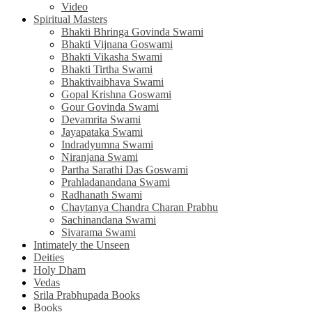
Video
Spiritual Masters
Bhakti Bhringa Govinda Swami
Bhakti Vijnana Goswami
Bhakti Vikasha Swami
Bhakti Tirtha Swami
Bhaktivaibhava Swami
Gopal Krishna Goswami
Gour Govinda Swami
Devamrita Swami
Jayapataka Swami
Indradyumna Swami
Niranjana Swami
Partha Sarathi Das Goswami
Prahladanandana Swami
Radhanath Swami
Chaytanya Chandra Charan Prabhu
Sachinandana Swami
Sivarama Swami
Intimately the Unseen
Deities
Holy Dham
Vedas
Srila Prabhupada Books
Books