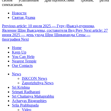
своим усыпанным драгоценностями тронам, ратна
симхасанам.
Новости
Святая Дхама
Previous article: 10 июля 2025 — Гуру (Вьяса)-пурнима,
Явление Шри Вьясадевы, составителя Вед
Prev
Next article: 27
июня 2025 — день ухода Шри Шивананды Сены —
биография
Next
Home
Keep Up
You Can Help
Nearest Temple
Our Contacts
News
ISKCON News
Zaporizhzhya News
Sri Krishna
Srimati Radharani
Sri Chaitanya Mahaprabhu
Acharyas Biographies
Srila Prabhupada
Video