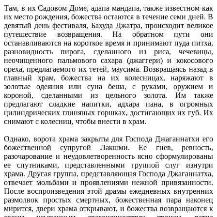
Там, в их Садовом Доме, адапа мандапа, также известном как
их место рождения, божества остаются в течение семи дней. В
девятый день фестиваля, Бахуда Джатра, происходит великое
путешествие возвращения. На обратном пути они
останавливаются на короткое время и принимают пуда питха,
разновидность пирога, сделанного из риса, чечевицы,
неочищенного пальмового сахара (джаггери) и кокосового
ореха, предлагаемого их тетей, маусима. Возвращаясь назад в
главный храм, божества на их колесницах, наряжают в
золотые одеяния или суна беша, с руками, оружием и
короной, сделанными из цельного золота. Им также
предлагают сладкие напитки, адхара пана, в огромных
цилиндрических глиняных горшках, достигающих их губ. Их
снимают с колесниц, чтобы внести в храм.
Однако, ворота храма закрыты для Господа Джаганнатхи его
божественной супругой Лакшми. Ее гнев, ревность,
разочарование и неудовлетворенность ясно сформулированы
ее спутниками, представленными группой слуг изнутри
храма. Другая группа, представляющая Господа Джаганнатха,
отвечает мольбами и проявлениями нежной привязанности.
После воспроизведения этой драмы ежедневных внутренних
размолвок простых смертных, божественная пара наконец
мирится, двери храма открывают, и божества возвращаются к