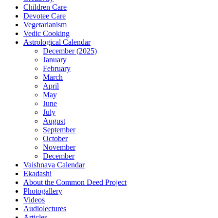
Children Care
Devotee Care
Vegetarianism
Vedic Cooking
Astrological Calendar
December (2025)
January
February
March
April
May
June
July
August
September
October
November
December
Vaishnava Calendar
Ekadashi
About the Common Deed Project
Photogallery
Videos
Audiolectures
Articles