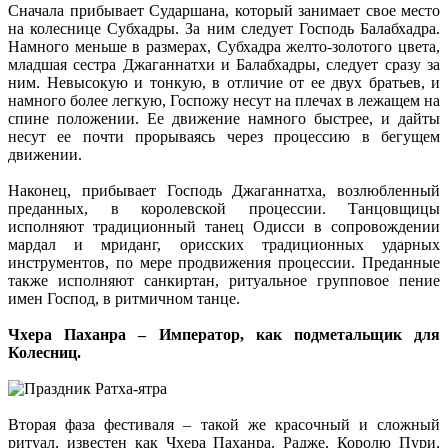
Сначала прибывает Сударшана, который занимает свое место
на колеснице Субхадры. За ним следует Господь Балабхадра.
Намного меньше в размерах, Субхадра желто-золотого цвета,
младшая сестра Джаганнатхи и Балабхадры, следует сразу за
ним. Невысокую и тонкую, в отличие от ее двух братьев, и
намного более легкую, Госпожу несут на плечах в лежащем на
спине положении. Ее движение намного быстрее, и дайты
несут ее почти прорываясь через процессию в бегущем
движении.
Наконец, прибывает Господь Джаганнатха, возлюбленный
преданных, в королевской процессии. Танцовщицы
исполняют традиционный танец Одисси в сопровождении
мардал и мриданг, орисских традиционных ударных
инструментов, по мере продвижения процессии. Преданные
также исполняют санкиртан, ритуальное групповое пение
имен Господ, в ритмичном танце.
Чхера Паханра – Император, как подметальщик для
Колесниц.
Вторая фаза фестиваля – такой же красочный и сложный
ритуал, известен как Чхера Паханра. Радже, Королю Пури,