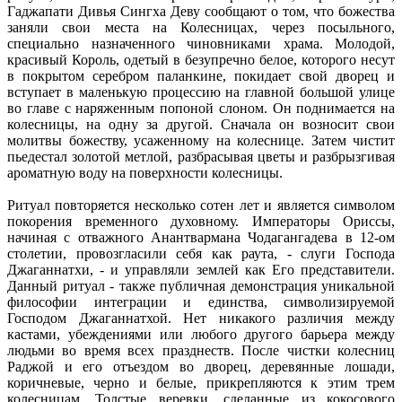
Гаджапати Дивья Сингха Деву сообщают о том, что божества
заняли свои места на Колесницах, через посыльного,
специально назначенного чиновниками храма. Молодой,
красивый Король, одетый в безупречно белое, которого несут
в покрытом серебром паланкине, покидает свой дворец и
вступает в маленькую процессию на главной большой улице
во главе с наряженным попоной слоном. Он поднимается на
колесницы, на одну за другой. Сначала он возносит свои
молитвы божеству, усаженному на колеснице. Затем чистит
пьедестал золотой метлой, разбрасывая цветы и разбрызгивая
ароматную воду на поверхности колесницы.
Ритуал повторяется несколько сотен лет и является символом
покорения временного духовному. Императоры Ориссы,
начиная с отважного Анантвармана Чодагангадева в 12-ом
столетии, провозгласили себя как раута, - слуги Господа
Джаганнатхи, - и управляли землей как Его представители.
Данный ритуал - также публичная демонстрация уникальной
философии интеграции и единства, символизируемой
Господом Джаганнатхой. Нет никакого различия между
кастами, убеждениями или любого другого барьера между
людьми во время всех празднеств. После чистки колесниц
Раджой и его отъездом во дворец, деревянные лошади,
коричневые, черно и белые, прикрепляются к этим трем
колесницам. Толстые веревки, сделанные из кокосового