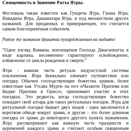
Священность и Значение Ратха Ятры.
Фестиваль также известен как Гундича Ятра, Гхоша Ятра,
Навадина Ятра, Дашаватара Ятра, и под множеством других
названий. Для преданных и приверженцев, это считается
самым благоприятным событием.
Ратхе ту ваманам дриштва пунарджанмам на видьяте
"Один взгляд Ваманы, воплощения Господа Джаганнатха в
виде карлика, несомненно гарантируют освобождение,
избавление от цикла рождения и смерти."
Ятра - важная часть ритуала индуистской системы
поклонения. Ятра буквально означает путешествие или
поездку. Обычно господствующие божества храмов, более
известные как Утсава Мурти на юге иЧаланти Пратима или
Бидже Пратима в Ориссе, принимают участие в этих
поездках. Это редкость, когда господствующее божество
покидает свой алтарь для таких ритуальных поездок. Ятра для
ритуальной поездки бывает двух видов - одна заключается в
коротком обходе вокруг храма, и другая – это более длинная
поездка от храма до некоторого другого пункта назначения.
Ятру рассматривают как важную часть празднеств и
церемоний каждого храма и считают особым священным