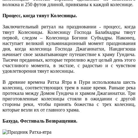
волокна и 250 футов длиной, привязаны к каждой колеснице.
Процесс, когда тянут Колесницы.
Заключительный ритуал на праздновании - процесс, когда
тянут Колесницы. Колесницу Господа Балабхадры тянут
первой, следом – Колесница Богини Субхадры. Наконец,
наступает великий кульминационный момент празднования
дня, когда колесница Господа Джаганнатхи, Нандигхоша
начинает свое захватывающее путешествие к храму Гундича.
Тысячи преданных, которые терпеливо ждут целый день этого
счастливого момента, в экстазе, с радостью и с чувством
удовлетворения тянут колесницы.
В древние времена Ратха Ятра в Пури использовала шесть
колесниц, соответствующих трем в наше время. Раньше река
протекала между Домом Гундича и храмом Джаганнатхи. Три
приготовленные колесницы стояли в ожидании с другой
стороны реки, чтобы принять божества с трех колесниц,
которые везли их от главного храма.
Бахуда, Фестиваль Возвращения.