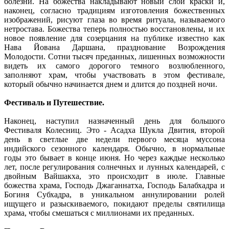
болезни. На божества накладывают новый слой краски и,
наконец, согласно традициям изготовления божественных
изображений, рисуют глаза во время ритуала, называемого
нетростава. Божества теперь полностью восстановлены, и их
новое появление для созерцания на публике известно как
Нава Йована Даршана, празднование Возрождения
Молодости. Сотни тысяч преданных, лишенных возможности
видеть их самого дорогого темного возлюбленного,
заполняют храм, чтобы участвовать в этом фестивале,
который обычно начинается днем и длится до поздней ночи.
Фестиваль и Путешествие.
Наконец, наступил назначенный день для большого
Фестиваля Колесниц. Это - Асадха Шукла Двития, второй
день в светлые две недели первого месяца муссона
индийского сезонного календаря. Обычно, в нормальные
годы это бывает в конце июня. Но через каждые несколько
лет, после регулирования солнечных и лунных календарей, с
двойным Вайшакха, это происходит в июле. Главные
божества храма, Господь Джаганнатха, Господь Балабхадра и
Богиня Субхадра, в уникальном аннулировании ролей
ищущего и разыскиваемого, покидают пределы святилища
храма, чтобы смешаться с миллионами их преданных.