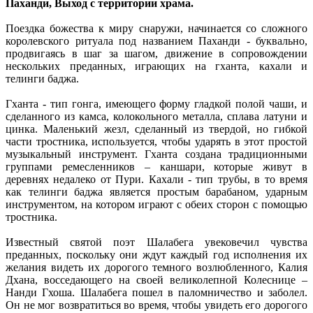
Паханди, Выход с территории храма.
Поездка божества к миру снаружи, начинается со сложного
королевского ритуала под названием Паханди - буквально,
продвигаясь в шаг за шагом, движение в сопровождении
нескольких преданных, играющих на гханта, кахали и
телинги баджа.
Гханта - тип гонга, имеющего форму гладкой полой чаши, и
сделанного из камса, колокольного металла, сплава латуни и
цинка. Маленький жезл, сделанный из твердой, но гибкой
части тростника, используется, чтобы ударять в этот простой
музыкальный инструмент. Гханта создана традиционными
группами ремесленников – каншари, которые живут в
деревнях недалеко от Пури. Кахали - тип трубы, в то время
как телинги баджа является простым барабаном, ударным
инструментом, на котором играют с обеих сторон с помощью
тростника.
Известный святой поэт Шалабега увековечил чувства
преданных, поскольку они ждут каждый год исполнения их
желания видеть их дорогого темного возлюбленного, Калия
Дхана, восседающего на своей великолепной Колеснице –
Нанди Гхоша. Шалабега пошел в паломничество и заболел.
Он не мог возвратиться во время, чтобы увидеть его дорогого