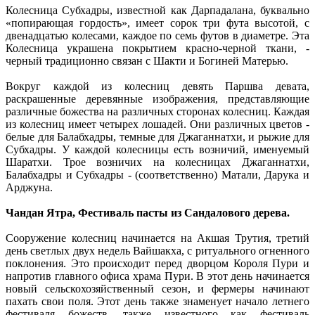
Колесница Субхадры, известной как Дарпадалана, буквально
«попирающая гордость», имеет сорок три фута высотой, с
двенадцатью колесами, каждое по семь футов в диаметре. Эта
Колесница украшена покрытием красно-черной ткани, -
черный традиционно связан с Шакти и Богиней Матерью.
Вокруг каждой из колесниц девять Паршва девата,
раскрашенные деревянные изображения, представляющие
различные божества на различных сторонах колесниц. Каждая
из колесниц имеет четырех лошадей. Они различных цветов -
белые для Балабхадры, темные для Джаганнатхи, и рыжие для
Субхадры. У каждой колесницы есть возничий, именуемый
Шаратхи. Трое возничих на колесницах Джаганнатхи,
Балабхадры и Субхадры - (соответственно) Матали, Дарука и
Арджуна.
Чандан Ятра, Фестиваль пасты из Сандалового дерева.
Сооружение колесниц начинается на Акшая Трутия, третий
день светлых двух недель Вайшакха, с ритуального огненного
поклонения. Это происходит перед дворцом Короля Пури и
напротив главного офиса храма Пури. В этот день начинается
новый сельскохозяйственный сезон, и фермеры начинают
пахать свои поля. Этот день также знаменует начало летнего
фестиваля божеств, также известного как фестиваль