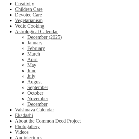
Creativity
Children Care
Devotee Care
Vegetarianism
Vedic Cooking
Astrological Calendar
December (2025)
January
February
March
April
May
June
July
August
September
October
November
December
Vaishnava Calendar
Ekadashi
About the Common Deed Project
Photogallery
Videos
Audiolectures