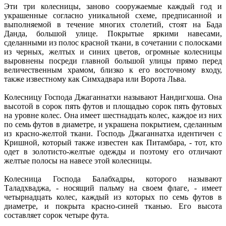
Эти три колесницы, заново сооружаемые каждый год и
украшенные согласно уникальной схеме, предписанной и
выполняемой в течение многих столетий, стоят на Бада
Данда, большой улице. Покрытые яркими навесами,
сделанными из полос красной ткани, в сочетании с полосками
из черных, желтых и синих цветов, огромные колесницы
выровнены посреди главной большой улицы прямо перед
величественным храмом, близко к его восточному входу,
также известному как Симхадвара или Ворота Льва.
Колесницу Господа Джаганнатхи называют Нандигхоша. Она
высотой в сорок пять футов и площадью сорок пять футовых
на уровне колес. Она имеет шестнадцать колес, каждое из них
по семь футов в диаметре, и украшена покрытием, сделанным
из красно-желтой ткани. Господь Джаганнатха идентичен с
Кришной, который также известен как Питамбара, - тот, кто
одет в золотисто-желтые одежды и поэтому его отличают
желтые полосы на навесе этой колесницы.
Колесница Господа Балабхадры, которого называют
Таладхваджа, - носящий пальму на своем флаге, - имеет
четырнадцать колес, каждый из которых по семь футов в
диаметре, и покрыта красно-синей тканью. Его высота
составляет сорок четыре фута.