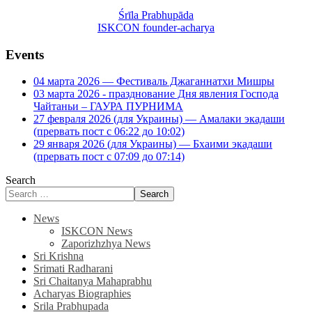
Śrīla Prabhupāda
ISKCON founder-acharya
Events
04 марта 2026 — Фестиваль Джаганнатхи Мишры
03 марта 2026 - празднование Дня явления Господа
Чайтаньи – ГАУРА ПУРНИМА
27 февраля 2026 (для Украины) — Амалаки экадаши
(прервать пост с 06:22 до 10:02)
29 января 2026 (для Украины) — Бхаими экадаши
(прервать пост с 07:09 до 07:14)
Search
Search
News
ISKCON News
Zaporizhzhya News
Sri Krishna
Srimati Radharani
Sri Chaitanya Mahaprabhu
Acharyas Biographies
Srila Prabhupada