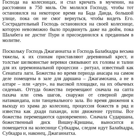
Господа на колесницах, и стал кричать в мучении, на
расстоянии в 750 миль. Он молился Господу, чтобы тот
остановился на некоторое время на Бада Данда, большой
улице, пока он не смог вернуться, чтобы видеть Его.
Сострадательный Господь остановился на своей колеснице,
которую невозможно было продвинуть даже на дюйм, пока
Шалабега не достиг Пури и присоединился к преданным в
молитве.
Поскольку Господь Джаганнатха и Господь Балабхадра весьма
тяжелы, к их спинам приставляют деревянный крест, и
толстые шелковистые веревки связывают их головы и талии
для их церемониальной процессии - ритуал, известный как
Сенапата лаги. Божества во время периода анасара на самом
деле помещены в зале для даршана – Джагамохана, а не в
алтаре – или «деул», на высокой площадке, на их обычных
сиденьях. Оттуда божества перемещают сначала на сапта
пахача или семь шагов, снаружи от северной двери
натамандапа, или танцевального зала. Во время движения к
выходу из храма до колесниц, процессия божеств в ряд и
известна как дхади паханди, или движение группы. Все
божества перемещаются одновременно. Сначала Сударшана,
божественный диск Вишну-Кришны, выносится и
помещается на колеснице Субхадры, следом идут Балабхадра,
Субхадра и, наконец, Джаганнатха.