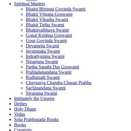
Spiritual Masters
Bhakti Bhringa Govinda Swami
Bhakti Vijnana Goswami
Bhakti Vikasha Swami
Bhakti Tirtha Swami
Bhaktivaibhava Swami
Gopal Krishna Goswami
Gour Govinda Swami
Devamrita Swami
Jayapataka Swami
Indradyumna Swami
Niranjana Swami
Partha Sarathi Das Goswami
Prahladanandana Swami
Radhanath Swami
Chaytanya Chandra Charan Prabhu
Sachinandana Swami
Sivarama Swami
Intimately the Unseen
Deities
Holy Dham
Vedas
Srila Prabhupada Books
Books
Creativity