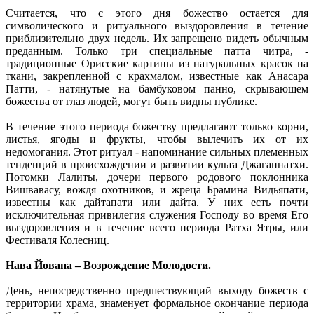
Считается, что с этого дня божество остается для
символического и ритуального выздоровления в течение
приблизительно двух недель. Их запрещено видеть обычным
преданным. Только три специальные патта читра, -
традиционные Орисские картины из натуральных красок на
ткани, закрепленной с крахмалом, известные как Анасара
Патти, - натянутые на бамбуковом панно, скрывающем
божества от глаз людей, могут быть видны публике.
В течение этого периода божеству предлагают только корни,
листья, ягоды и фрукты, чтобы вылечить их от их
недомогания. Этот ритуал - напоминание сильных племенных
тенденций в происхождении и развитии культа Джаганнатхи.
Потомки Лалиты, дочери первого родового поклонника
Вишвавасу, вождя охотников, и жреца Брамина Видьяпати,
известны как дайтапати или дайта. У них есть почти
исключительная привилегия служения Господу во время Его
выздоровления и в течение всего периода Ратха Ятры, или
Фестиваля Колесниц.
Нава Йована – Возрождение Молодости.
День, непосредственно предшествующий выходу божеств с
территории храма, знаменует формальное окончание периода