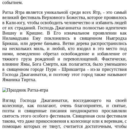
событием.
Ратха Ятра является уникальной среди всех Ятр, - это самый
великий фестиваль Верховного Божества, которое проявилось
в Кали-югу, чтобы освободить человечество и избавить людей
от их страданий. Господь Джаганнатха полностью идентичен
Вишну и Кришне. В Его изначальном проявлении как
Ниламадхава Ему поклонялись в священном Ньягродха
Брикша, или дереве баньяна. Ветви дерева распространились
на нескольких миль, и любой, кто входил в это место под
ними, немедленно обретал освобождение и избавление от
тяжкого груза рождений и перевоплощений. Фактически,
влияние Ямы, Бога Смерти, как полагается, было уменьшено
в священном городе Пури - Шрикшетра - из-за присутствия
Господа Джаганнатхи, и поэтому этот город также называют
Яманика Тиртха.
Взгляд Господа Джаганнатхи, восседающего на своей
колеснице, как полагают, очень благоприятен, и святые,
поэты и священные писания неоднократно прославляли
святость этого особого фестиваля. Священная сила фестиваля
такова, что даже прикосновения к колеснице или к веревкам, с
помощью которых ее тянут, считается достаточным, чтобы