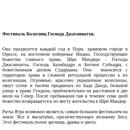
Фестиваль Колесниц Господа Джаганнатхи.
Она празднуется каждый год в Пури, храмовом городе в
Ориссе, на восточном побережье Индии. Господствующие
божества главного храма, Шри Мандира - Господь
Джаганнатха, Господь Балабхадра и Богиня Субхадра, с
божественным диском Сударшана. Они выносятся с
территории храма в сложной ритуальной процессии к их
колесницам. Огромные, красочно украшенные колесницы,
тянут сотни и тысячи преданных по Бада Данда, большой
улице к храму Гундича, приблизительно на расстоянии в две
мили на Север. После пребывания там в течение семи дней
божество возвращается к их месту жительства в Шри Мандир.
Ратха Ятра возможно является, самым большим фестивалем на
земле. Все в масштабах, приличествующих великому Богу.
Этот фестиваль полон зрелища, драмы и цвета.