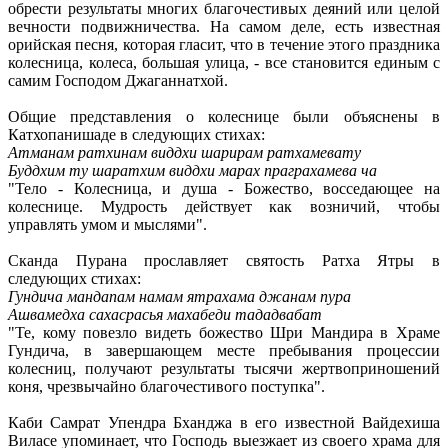
обрести результаты многих благочестивых деяний или целой
вечности подвижничества. На самом деле, есть известная
орийская песня, которая гласит, что в течение этого праздника
колесница, колеса, большая улица, - все становится единым с
самим Господом Джаганнатхой.
Общие представления о колеснице были объяснены в
Катхопанишаде в следующих стихах:
Атманам ратхинам виддхи шарирам ратхамевату
Буддхим ту шаратхим виддхи марах праграхамева ча
"Тело - Колесница, и душа - Божество, восседающее на
колеснице. Мудрость действует как возничий, чтобы
управлять умом и мыслями".
Сканда Пурана прославляет святость Ратха Ятры в
следующих стихах:
Гундича мандапам намам ятрахама джанам пура
Ашвамедха сахасрасья махабеди тададвабат
"Те, кому повезло видеть божество Шри Мандира в Храме
Гундича, в завершающем месте пребывания процессии
колесниц, получают результаты тысячи жертвоприношений
коня, чрезвычайно благочестивого поступка".
Каби Самрат Упендра Бханджа в его известной Вайдехиша
Виласе упоминает, что Господь выезжает из своего храма для