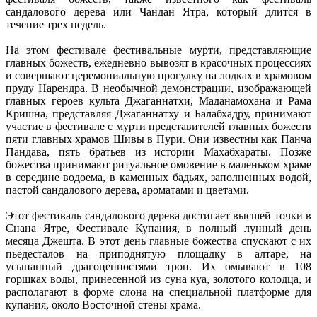
сандалового дерева или Чандан Ятра, который длится в
течение трех недель.
На этом фестивале фестивальные мурти, представляющие
главных божеств, ежедневно вывозят в красочных процессиях
и совершают церемониальную прогулку на лодках в храмовом
пруду Нарендра. В необычной демонстрации, изображающей
главных героев культа Джаганнатхи, Маданамохана и Рама
Кришна, представляя Джаганнатху и Балабхадру, принимают
участие в фестивале с мурти представителей главных божеств
пяти главных храмов Шивы в Пури. Они известны как Панча
Пандава, пять братьев из истории Махабхараты. Позже
божества принимают ритуальное омовение в маленьком храме
в середине водоема, в каменных бадьях, заполненных водой,
пастой сандалового дерева, ароматами и цветами.
Этот фестиваль сандалового дерева достигает высшей точки в
Снана Ятре, Фестивале Купания, в полный лунный день
месяца Джешта. В этот день главные божества спускают с их
пьедесталов на приподнятую площадку в алтаре, на
усыпанный драгоценностями трон. Их омывают в 108
горшках воды, принесенной из суна куа, золотого колодца, и
располагают в форме слона на специальной платформе для
купания, около Восточной стены храма.