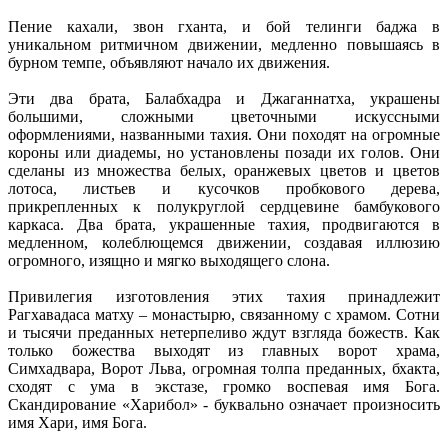
Пение кахали, звон гханта, и бой телинги баджа в
уникальном ритмичном движении, медленно повышаясь в
бурном темпе, объявляют начало их движения.
Эти два брата, Балабхадра и Джаганнатха, украшены
большими, сложными цветочными искуссными
оформлениями, названными тахия. Они походят на огромные
короны или диадемы, но установлены позади их голов. Они
сделаны из множества белых, оранжевых цветов и цветов
лотоса, листьев и кусочков пробкового дерева,
прикрепленных к полукруглой сердцевине бамбукового
каркаса. Два брата, украшенные тахия, продвигаются в
медленном, колеблющемся движении, создавая иллюзию
огромного, изящно и мягко выходящего слона.
Привилегия изготовления этих тахия принадлежит
Рагхавадаса матху – монастырю, связанному с храмом. Сотни
и тысячи преданных нетерпеливо ждут взгляда божеств. Как
только божества выходят из главных ворот храма,
Симхадвара, Ворот Льва, огромная толпа преданных, бхакта,
сходят с ума в экстазе, громко воспевая имя Бога.
Скандирование «Харибол» - буквально означает произносить
имя Хари, имя Бога.