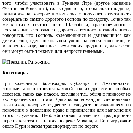
того, чтобы участвовать в Гундича Ятре (другое название
Фестиваля Колесниц), только для того, чтобы спасти падших,
патита джана, которые в этом случае получают возможность
созерцать их самого дорогого Господа по соседству. Точно так
же в стихах святого поэта Шаэлабеги, красноречивого в
восхвалении его самого дорогого темного возлюбленного
говорится, что Господь, колеблющийся и двигающийся как
дикий слон, едет по большой улице на своей колеснице, и
мгновенно разрушает все грехи своих преданных, даже если
они могут быть тяжкими или непростительными.
Колесницы.
Три колесницы Балабхадры, Субхадры и Джаганнатхи,
которые заново строятся каждый год из древесины особых
деревьев, таких как пхасси, дхауша и т.д., обычно привозят из
экс-королевского штата Дашапалла командой специальных
плотников, которые издревле наследуют передающиеся из
поколения в поколение права и привилегии для выполнения
этого служения. Необработанная древесина традиционно
переправляется на плотах по реке Маханади. Ее выгружают
около Пури и затем транспортируют по дороге.