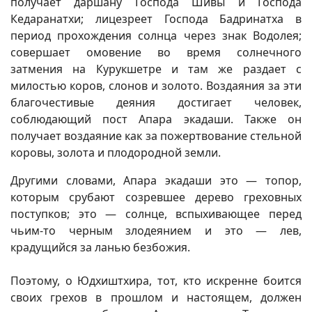
получает даршану Господа Шивы и Господа
Кедаранатхи; лицезреет Господа Бадринатха в
период прохождения солнца через знак Водолея;
совершает омовение во время солнечного
затмения на Курукшетре и там же раздает с
милостью коров, слонов и золото. Воздаяния за эти
благочестивые деяния достигает человек,
соблюдающий пост Апара экадаши. Также он
получает воздаяние как за пожертвование стельной
коровы, золота и плодородной земли.
Другими словами, Апара экадаши это — топор,
которым срубают созревшее дерево греховных
поступков; это — солнце, вспыхивающее перед
чьим-то черным злодеянием и это — лев,
крадущийся за ланью безбожия.
Поэтому, о Юдхиштхира, тот, кто искренне боится
своих грехов в прошлом и настоящем, должен