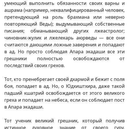
умеющий выполнить обязанности своих варны и
ашрама (например, неквалифицированный человек,
претендующий на роль брахмана или неверно
повторяющий Веды); выдумывающий собственные
писания; обманывающий других лжеастролог;
чиновник-жулик и лжелекарь аюрведы — все они
считаются дающими ложные заверения и попадают
в ад. Но просто соблюдая Апара экадаши все эти
грешники полностью освобождаются от
последствий своих грехов.
Тот, кто пренебрегает своей дхармой и бежит с поля
боя, попадает в ад. Но, о Юдхиштхира, даже такой
падший кшатрий освобождается от этого великого
греха и попадает на небеса, если он соблюдает пост
в Апара экадаши.
Тот ученик великий грешник, который получив
истинное духовное знание от своего гуру,