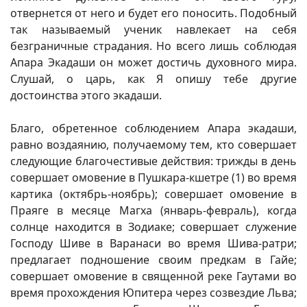
отвернется от него и будет его поносить. Подобный
так называемый ученик навлекает на себя
безграничные страдания. Но всего лишь соблюдая
Апара Экадаши он может достичь духовного мира.
Слушай, о царь, как Я опишу тебе другие
достоинства этого экадаши.
Благо, обретенное соблюдением Апара экадаши,
равно воздаянию, получаемому тем, кто совершает
следующие благочестивые действия: трижды в день
совершает омовение в Пушкара-кшетре (1) во время
картика (октябрь-ноябрь); совершает омовение в
Праяге в месяце Магха (январь-февраль), когда
солнце находится в Зодиаке; совершает служение
Господу Шиве в Варанаси во время Шива-ратри;
предлагает подношение своим предкам в Гайе;
совершает омовение в священной реке Гаутами во
время прохождения Юпитера через созвездие Льва;