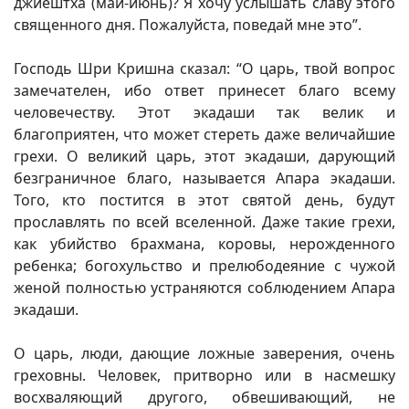
джйештха (май-июнь)? Я хочу услышать славу этого
священного дня. Пожалуйста, поведай мне это”.
Господь Шри Кришна сказал: “О царь, твой вопрос
замечателен, ибо ответ принесет благо всему
человечеству. Этот экадаши так велик и
благоприятен, что может стереть даже величайшие
грехи. О великий царь, этот экадаши, дарующий
безграничное благо, называется Апара экадаши.
Того, кто постится в этот святой день, будут
прославлять по всей вселенной. Даже такие грехи,
как убийство брахмана, коровы, нерожденного
ребенка; богохульство и прелюбодеяние с чужой
женой полностью устраняются соблюдением Апара
экадаши.
О царь, люди, дающие ложные заверения, очень
греховны. Человек, притворно или в насмешку
восхваляющий другого, обвешивающий, не