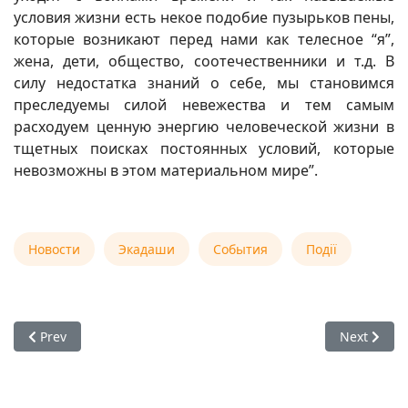
условия жизни есть некое подобие пузырьков пены,
которые возникают перед нами как телесное “я”,
жена, дети, общество, соотечественники и т.д. В
силу недостатка знаний о себе, мы становимся
преследуемы силой невежества и тем самым
расходуем ценную энергию человеческой жизни в
тщетных поисках постоянных условий, которые
невозможны в этом материальном мире”.
Новости
Экадаши
События
Події
Previous article: 24 мая 2025 — день явления Шрилы Врин
Next artic
Prev
Next