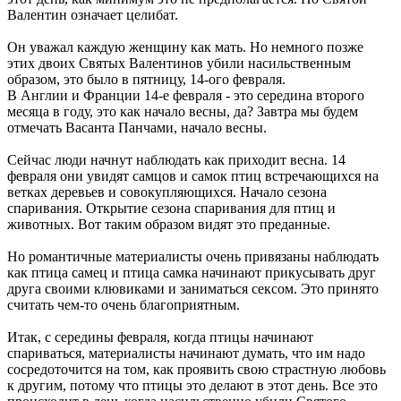
Валентин означает целибат.
Он уважал каждую женщину как мать. Но немного позже
этих двоих Святых Валентинов убили насильственным
образом, это было в пятницу, 14-ого февраля.
В Англии и Франции 14-е февраля - это середина второго
месяца в году, это как начало весны, да? Завтра мы будем
отмечать Васанта Панчами, начало весны.
Сейчас люди начнут наблюдать как приходит весна. 14
февраля они увидят самцов и самок птиц встречающихся на
ветках деревьев и совокупляющихся. Начало сезона
спаривания. Открытие сезона спаривания для птиц и
животных. Вот таким образом видят это преданные.
Но романтичные материалисты очень привязаны наблюдать
как птица самец и птица самка начинают прикусывать друг
друга своими клювиками и заниматься сексом. Это принято
считать чем-то очень благоприятным.
Итак, с середины февраля, когда птицы начинают
спариваться, материалисты начинают думать, что им надо
сосредоточится на том, как проявить свою страстную любовь
к другим, потому что птицы это делают в этот день. Все это