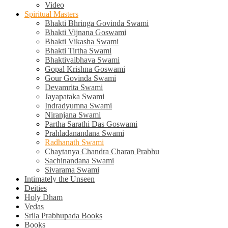
Video
Spiritual Masters
Bhakti Bhringa Govinda Swami
Bhakti Vijnana Goswami
Bhakti Vikasha Swami
Bhakti Tirtha Swami
Bhaktivaibhava Swami
Gopal Krishna Goswami
Gour Govinda Swami
Devamrita Swami
Jayapataka Swami
Indradyumna Swami
Niranjana Swami
Partha Sarathi Das Goswami
Prahladanandana Swami
Radhanath Swami
Chaytanya Chandra Charan Prabhu
Sachinandana Swami
Sivarama Swami
Intimately the Unseen
Deities
Holy Dham
Vedas
Srila Prabhupada Books
Books