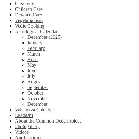
Creativity
Children Care
Devotee Care
Vegetarianism
Vedic Cooking
Astrological Calendar
December (2025)
January
February
March
April
May
June
July
August
September
October
November
December
Vaishnava Calendar
Ekadashi
About the Common Deed Project
Photogallery
Videos
Audiolectures