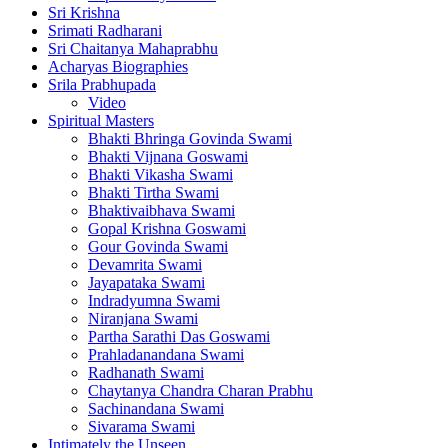
Sri Krishna
Srimati Radharani
Sri Chaitanya Mahaprabhu
Acharyas Biographies
Srila Prabhupada
Video
Spiritual Masters
Bhakti Bhringa Govinda Swami
Bhakti Vijnana Goswami
Bhakti Vikasha Swami
Bhakti Tirtha Swami
Bhaktivaibhava Swami
Gopal Krishna Goswami
Gour Govinda Swami
Devamrita Swami
Jayapataka Swami
Indradyumna Swami
Niranjana Swami
Partha Sarathi Das Goswami
Prahladanandana Swami
Radhanath Swami
Chaytanya Chandra Charan Prabhu
Sachinandana Swami
Sivarama Swami
Intimately the Unseen