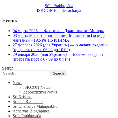
Śrīla Prabhupāda
ISKCON founder-acharya
Events
04 марта 2026 — Фестиваль Джаганнатхи Мишры
03 марта 2026 - празднование Дня явления Господа
Чайтаньи – ГАУРА ПУРНИМА
27 февраля 2026 (для Украины) — Амалаки экадаши
(прервать пост с 06:22 до 10:02)
29 января 2026 (для Украины) — Бхаими экадаши
(прервать пост с 07:09 до 07:14)
Search
Search
News
ISKCON News
Zaporizhzhya News
Sri Krishna
Srimati Radharani
Sri Chaitanya Mahaprabhu
Acharyas Biographies
Srila Prabhupada