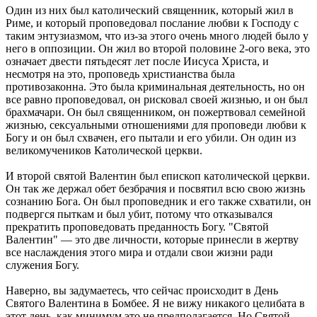
Один из них был католический священник, который жил в
Риме, и который проповедовал послание любви к Господу с
таким энтузиазмом, что из-за этого очень много людей было у
него в оппозиции. Он жил во второй половине 2-ого века, это
означает двести пятьдесят лет после Иисуса Христа, и
несмотря на это, проповедь христианства была
противозаконна. Это была криминальная деятельность, но он
все равно проповедовал, он рисковал своей жизнью, и он был
брахмачари. Он был священником, он пожертвовал семейной
жизнью, сексуальными отношениями для проповеди любви к
Богу и он был схвачен, его пытали и его убили. Он один из
великомучеников Католической церкви.
И второй святой Валентин был епископ католической церкви.
Он так же держал обет безбрачия и посвятил всю свою жизнь
сознанию Бога. Он был проповедник и его также схватили, он
подвергся пыткам и был убит, потому что отказывался
прекратить проповедовать преданность Богу. "Святой
Валентин" — это две личности, которые принесли в жертву
все наслаждения этого мира и отдали свои жизни ради
служения Богу.
Наверно, вы задумаетесь, что сейчас происходит в День
Святого Валентина в Бомбее. Я не вижу никакого целибата в
этот день, как минимум это не предполагается. Но Святой