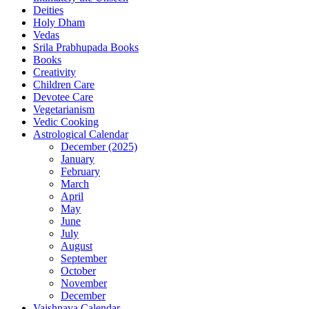
Deities
Holy Dham
Vedas
Srila Prabhupada Books
Books
Creativity
Children Care
Devotee Care
Vegetarianism
Vedic Cooking
Astrological Calendar
December (2025)
January
February
March
April
May
June
July
August
September
October
November
December
Vaishnava Calendar