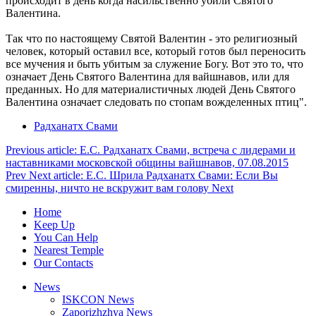
происходит в день когда насильственно убили Святого
Валентина.
Так что по настоящему Святой Валентин - это религиозный
человек, который оставил все, который готов был переносить
все мучения и быть убитым за служение Богу. Вот это то, что
означает День Святого Валентина для вайшнавов, или для
преданных. Но для материалистичных людей День Святого
Валентина означает следовать по стопам вожделенных птиц".
Радханатх Свами
Previous article: Е.С. Радханатх Свами, встреча с лидерами и
наставниками московской общины вайшнавов, 07.08.2015
Prev
Next article: Е.С. Шрила Радханатх Свами: Если Вы
смиренны, ничто не вскружит вам голову
Next
Home
Keep Up
You Can Help
Nearest Temple
Our Contacts
News
ISKCON News
Zaporizhzhya News