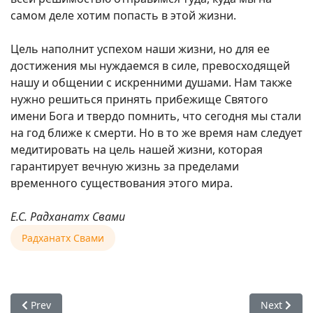
самом деле хотим попасть в этой жизни.
Цель наполнит успехом наши жизни, но для ее
достижения мы нуждаемся в силе, превосходящей
нашу и общении с искренними душами. Нам также
нужно решиться принять прибежище Святого
имени Бога и твердо помнить, что сегодня мы стали
на год ближе к смерти. Но в то же время нам следует
медитировать на цель нашей жизни, которая
гарантирует вечную жизнь за пределами
временного существования этого мира.
Е.С. Радханатх Свами
Радханатх Свами
Previous article: Е.С. Радханатх Свами об искренности и со
Next artic
Prev
Next