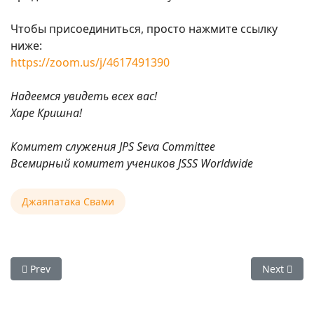
Чтобы присоединиться, просто нажмите ссылку
ниже:
https://zoom.us/j/4617491390
Надеемся увидеть всех вас!
Харе Кришна!
Комитет служения JPS Seva Committee
Всемирный комитет учеников JSSS Worldwide
Джаяпатака Свами
Previous article: Если бы Прабхупада не пришёл...Бхаджан
Next artic
Prev
Next