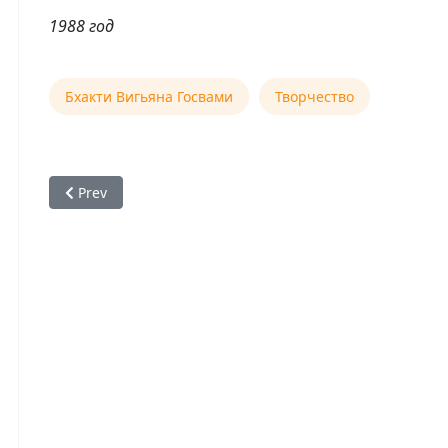
1988 год
Бхакти Вигьяна Госвами
Творчество
Previous article: Е.С. Бхакти Вигьяна Госвами — Путь к
Prev