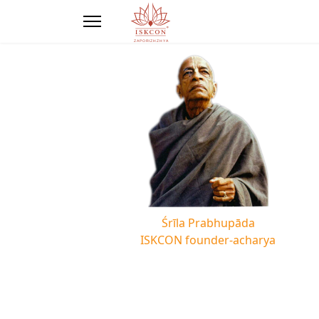
Śrīla Prabhupāda
ISKCON founder-acharya