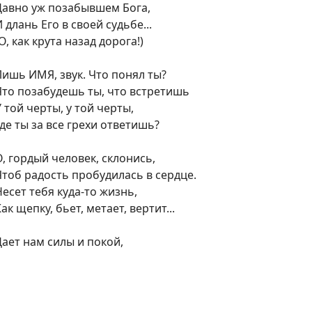
Давно уж позабывшем Бога,
 длань Его в своей судьбе...
О, как крута назад дорога!)
Лишь ИМЯ, звук. Что понял ты?
Что позабудешь ты, что встретишь
 той черты, у той черты,
Где ты за все грехи ответишь?
О, гордый человек, склонись,
Чтоб радость пробудилась в сердце.
Несет тебя куда-то жизнь,
ак щепку, бьет, метает, вертит...
Дает нам силы и покой,