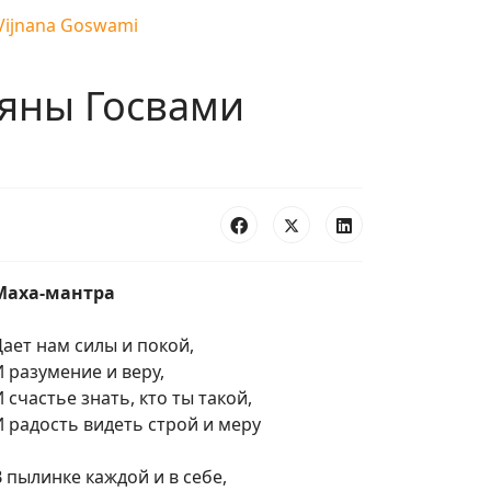
 Vijnana Goswami
ьяны Госвами
Маха-мантра
Дает нам силы и покой,
И разумение и веру,
 счастье знать, кто ты такой,
И радость видеть строй и меру
В пылинке каждой и в себе,