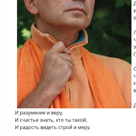
И
(
У
К
И разумение и веру,
И счастье знать, кто ты такой,
И радость видеть строй и меру.