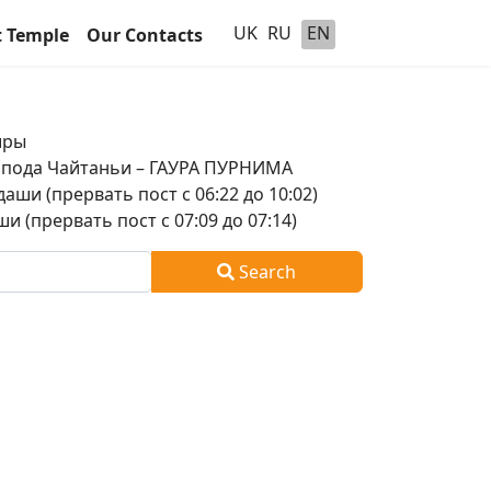
UK
RU
EN
t Temple
Our Contacts
шры
оспода Чайтаньи – ГАУРА ПУРНИМА
аши (прервать пост с 06:22 до 10:02)
и (прервать пост с 07:09 до 07:14)
Search