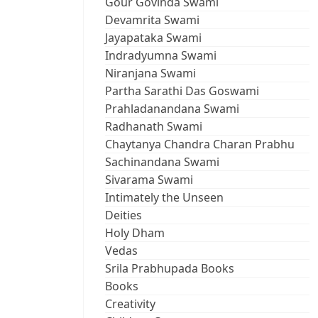
Gour Govinda Swami
Devamrita Swami
Jayapataka Swami
Indradyumna Swami
Niranjana Swami
Partha Sarathi Das Goswami
Prahladanandana Swami
Radhanath Swami
Chaytanya Chandra Charan Prabhu
Sachinandana Swami
Sivarama Swami
Intimately the Unseen
Deities
Holy Dham
Vedas
Srila Prabhupada Books
Books
Creativity