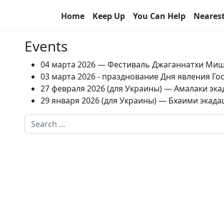
Home
Keep Up
You Can Help
Neares
Events
04 марта 2026 — Фестиваль Джаганнатхи Ми
03 марта 2026 - празднование Дня явления Г
27 февраля 2026 (для Украины) — Амалаки экад
29 января 2026 (для Украины) — Бхаими экадаш
Search
Type 2 or more characters for results.