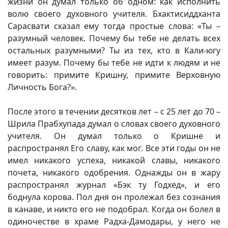
жизни он думал только об одном: как исполнить
волю своего духовного учителя. Бхактисиддханта
Сарасвати сказал ему тогда простые слова: «Ты –
разумный человек. Почему бы тебе не делать всех
остальных разумными? Ты из тех, кто в Кали-югу
имеет разум. Почему бы тебе не идти к людям и не
говорить: примите Кришну, примите Верховную
Личность Бога?».
После этого в течении десятков лет – с 25 лет до 70 –
Шрила Прабхупада думал о словах своего духовного
учителя. Он думал только о Кришне и
распространял Его славу, как мог. Все эти годы он не
имел никакого успеха, никакой славы, никакого
почета, никакого одобрения. Однажды он в жару
распространял журнал «Бэк ту Годхед», и его
боднула корова. Пол дня он пролежал без сознания
в канаве, и никто его не подобрал. Когда он болел в
одиночестве в храме Радха-Дамодары, у него не