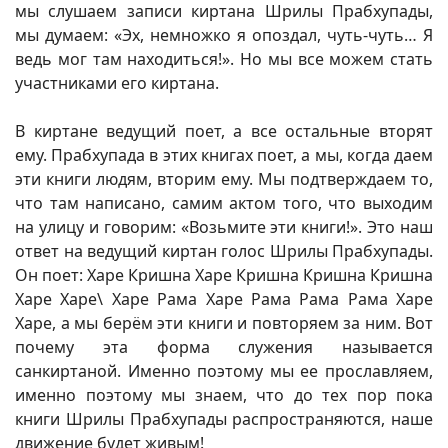
мы слушаем записи киртана Шрилы Прабхупады,
мы думаем: «Эх, немножко я опоздал, чуть-чуть… Я
ведь мог там находиться!». Но мы все можем стать
участниками его киртана.
В киртане ведущий поет, а все остальные вторят
ему. Прабхупада в этих книгах поет, а мы, когда даем
эти книги людям, вторим ему. Мы подтверждаем то,
что там написано, самим актом того, что выходим
на улицу и говорим: «Возьмите эти книги!». Это наш
ответ на ведущий киртан голос Шрилы Прабхупады.
Он поет: Харе Кришна Харе Кришна Кришна Кришна
Харе Харе\ Харе Рама Харе Рама Рама Рама Харе
Харе, а мы берём эти книги и повторяем за ним. Вот
почему эта форма служения называется
санкиртаной. Именно поэтому мы ее прославляем,
именно поэтому мы знаем, что до тех пор пока
книги Шрилы Прабхупады распространяются, наше
движение будет живым!