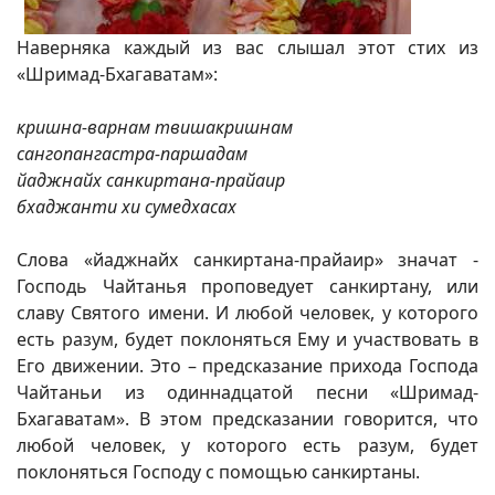
Наверняка каждый из вас слышал этот стих из
«Шримад-Бхагаватам»:
кришна-варнам твишакришнам
сангопангастра-паршадам
йаджнайх санкиртана-прайаир
бхаджанти хи сумедхасах
Слова «йаджнайх санкиртана-прайаир» значат -
Господь Чайтанья проповедует санкиртану, или
славу Святого имени. И любой человек, у которого
есть разум, будет поклоняться Ему и участвовать в
Его движении. Это – предсказание прихода Господа
Чайтаньи из одиннадцатой песни «Шримад-
Бхагаватам». В этом предсказании говорится, что
любой человек, у которого есть разум, будет
поклоняться Господу с помощью санкиртаны.