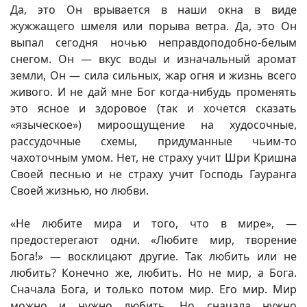
Да, это Он врывается в наши окна в виде
жужжащего шмеля или порыва ветра. Да, это Он
выпал сегодня ночью неправдоподобно-белым
снегом. Он — вкус воды и изначальный аромат
земли, Он — сила сильных, жар огня и жизнь всего
живого. И не дай мне Бог когда-нибудь променять
это ясное и здоровое (так и хочется сказать
«языческое») мироощущение на худосочные,
рассудочные схемы, придуманные чьим-то
чахоточным умом. Нет, не страху учит Шри Кришна
Своей песнью и не страху учит Господь Гауранга
Своей жизнью, но любви.
«Не любите мира и того, что в мире», —
предостерегают одни. «Любите мир, творение
Бога!» — восклицают другие. Так любить или не
любить? Конечно же, любить. Но не мир, а Бога.
Сначала Бога, и только потом мир. Его мир. Мир
можно и нужно любить. Но сначала нужно