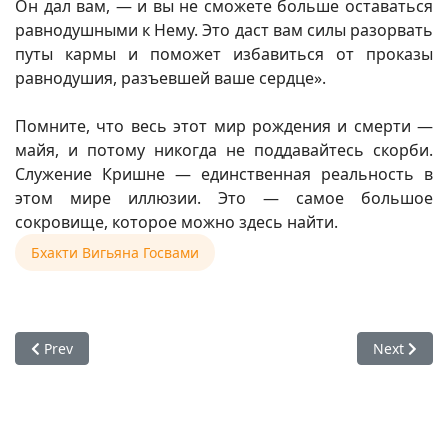
Он дал вам, — и вы не сможете больше оставаться
равнодушными к Нему. Это даст вам силы разорвать
путы кармы и поможет избавиться от проказы
равнодушия, разъевшей ваше сердце».
Помните, что весь этот мир рождения и смерти —
майя, и потому никогда не поддавайтесь скорби.
Служение Кришне — единственная реальность в
этом мире иллюзии. Это — самое большое
сокровище, которое можно здесь найти.
Бхакти Вигьяна Госвами
Previous article: Е.С. Бхакти Вигьяна Госвами — Мотив служ
Next artic
Prev
Next