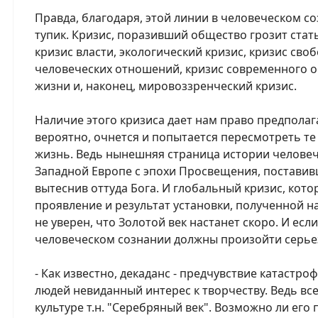
Правда, благодаря, этой линии в человеческом с
тупик. Кризис, поразивший общество грозит стат
кризис власти, экологический кризис, кризис сво
человеческих отношений, кризис современного 
жизни и, наконец, мировоззренческий кризис.
Наличие этого кризиса дает нам право предполаг
вероятно, очнется и попытается пересмотреть те
жизнь. Ведь нынешняя страница истории человече
Западной Европе с эпохи Просвещения, поставив
вытеснив оттуда Бога. И глобальный кризис, кото
проявление и результат установки, полученной н
не уверен, что Золотой век настанет скоро. И если
человеческом сознании должны произойти серь
- Как известно, декаданс - предчувствие катастро
людей невиданный интерес к творчеству. Ведь вс
культуре т.н. "Серебряный век". Возможно ли его