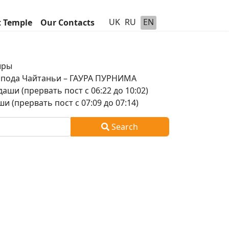
UK
RU
EN
t Temple
Our Contacts
шры
оспода Чайтаньи – ГАУРА ПУРНИМА
аши (прервать пост с 06:22 до 10:02)
и (прервать пост с 07:09 до 07:14)
Search