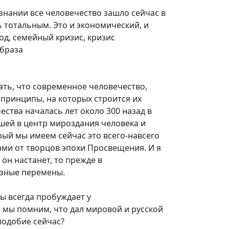
ознании все человечество зашло сейчас в
ь тотальным. Это и экономический, и
бод, семейный кризис, кризис
образа
ать, что современное человечество,
 принципы, на которых строится их
ства началась лет около 300 назад в
шей в центр мироздания человека и
рый мы имеем сейчас это всего-навсего
ами от творцов эпохи Просвещения. И я
 он настанет, то прежде в
езные перемены.
фы всегда пробуждает у
е мы помним, что дал мировой и русской
 подобие сейчас?