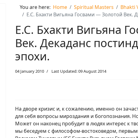
You are here:
Home
Spiritual Masters
Bhakti
Е.С. Бхакти Вигьяна Госвами — Золотой Век. 
Е.С. Бхакти Вигьяна Г
Век. Декаданс постин
эпохи.
04 January 2010
Last Updated: 09 August 2014
На дворе кризис и, к сожалению, именно он зача
для себя вопросы мироздания и богопознания. Но 
Может он наконец пробудит в людях интерес к тв
мы беседуем с философом-востоковедом, первым 