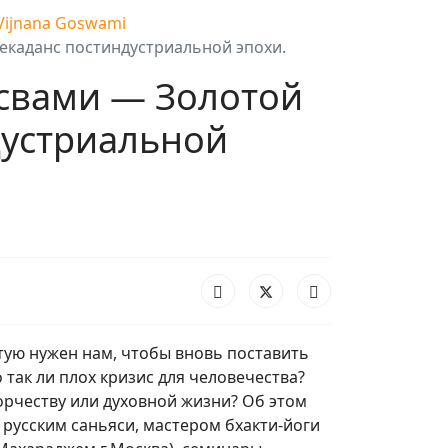
 Vijnana Goswami
Декаданс постиндустриальной эпохи.
освами — Золотой
дустриальной
стую нужен нам, чтобы вновь поставить
так ли плох кризис для человечества?
орчеству или духовной жизни? Об этом
русским саньяси, мастером бхакти-йоги