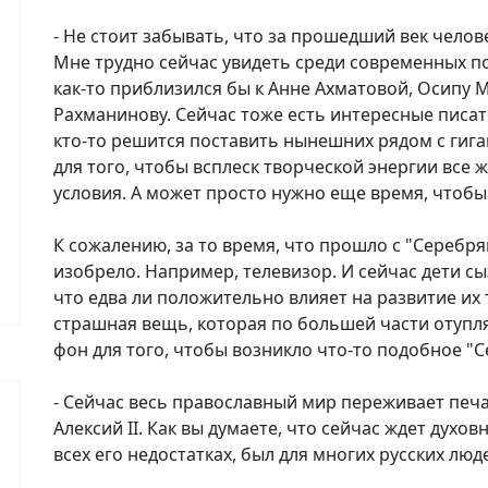
- Не стоит забывать, что за прошедший век чело
Мне трудно сейчас увидеть среди современных по
как-то приблизился бы к Анне Ахматовой, Осипу 
Рахманинову. Сейчас тоже есть интересные писате
кто-то решится поставить нынешних рядом с гига
для того, чтобы всплеск творческой энергии все 
условия. А может просто нужно еще время, чтобы
К сожалению, за то время, что прошло с "Серебря
изобрело. Например, телевизор. И сейчас дети с
что едва ли положительно влияет на развитие их 
страшная вещь, которая по большей части отупляе
фон для того, чтобы возникло что-то подобное "С
- Сейчас весь православный мир переживает печ
Алексий II. Как вы думаете, что сейчас ждет духов
всех его недостатках, был для многих русских л