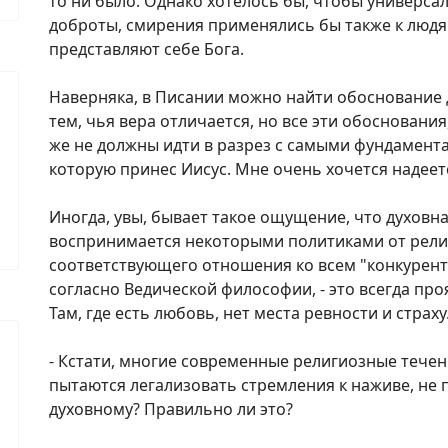
то ни было. Однако хотелось бы, чтобы универса
доброты, смирения применялись бы также к людя
представляют себе Бога.
Наверняка, в Писании можно найти обоснование 
тем, чья вера отличается, но все эти обоснования
же не должны идти в разрез с самыми фундамент
которую принес Иисус. Мне очень хочется надеетс
Иногда, увы, бывает такое ощущение, что духовн
воспринимается некоторыми политиками от религ
соответствующего отношения ко всем "конкурента
согласно Ведической философии, - это всегда пр
Там, где есть любовь, нет места ревности и страху
- Кстати, многие современные религиозные течен
пытаются легализовать стремления к наживе, не
духовному? Правильно ли это?