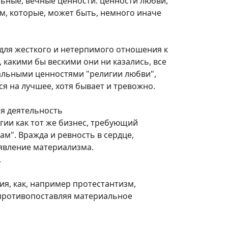
льные, вечные ценности: ценности любви,
м, которые, может быть, немного иначе
для жесткого и нетерпимого отношения к
, какими бы вескими они ни казались, все
альными ценностями "религии любви",
я на лучшее, хотя бывает и тревожно.
ая деятельность
ии как тот же бизнес, требующий
м". Вражда и ревность в сердце,
оявление материализма.
.
ия, как, например протестантизм,
 противопоставляя материальное