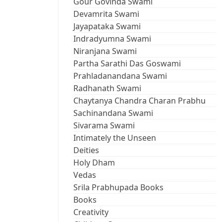
Gour Govinda Swami
Devamrita Swami
Jayapataka Swami
Indradyumna Swami
Niranjana Swami
Partha Sarathi Das Goswami
Prahladanandana Swami
Radhanath Swami
Chaytanya Chandra Charan Prabhu
Sachinandana Swami
Sivarama Swami
Intimately the Unseen
Deities
Holy Dham
Vedas
Srila Prabhupada Books
Books
Creativity