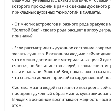
Вадимом Тунеевым (ЕС Бхакти Вигьяном Госвами 
которого проходили в рамках Декады духовного 
прикладных духовных технологий в г.Алматы.
- От многих астрологов и разного рода оракулов
"Золотой Век" - своего рода расцвет в эпоху дегр
признаки?
- Если рассматривать духовное состояние соврем
желать лучшего. В основном людьми сейчас движ
что именно достижение материальных целей сдел
счастья, но большинство людей, к сожалению, ищу
если и настанет Золотой Век, пока сложно сказат
что сначала должен произойти кардинальный пов
Система жизни людей на планете построена сейчас
поощряет духовный образ жизни, культивировани
В людях в основном воспитывают жадность - вся 
этом.