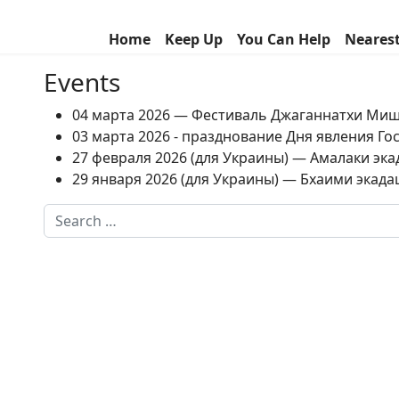
Home
Keep Up
You Can Help
Neares
Events
04 марта 2026 — Фестиваль Джаганнатхи Ми
03 марта 2026 - празднование Дня явления Г
27 февраля 2026 (для Украины) — Амалаки экад
29 января 2026 (для Украины) — Бхаими экадаш
Search
Type 2 or more characters for results.