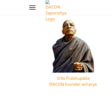
Śrīla Prabhupāda
ISKCON founder-acharya