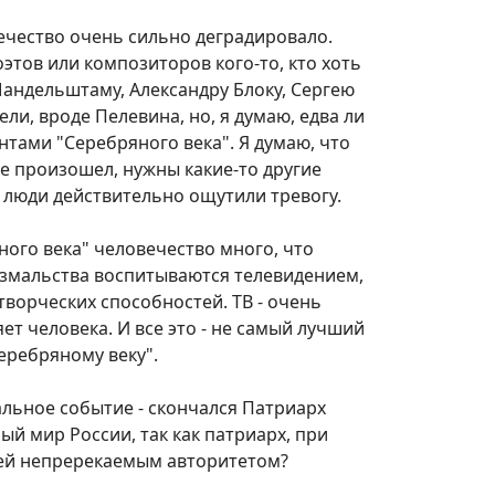
вечество очень сильно деградировало.
этов или композиторов кого-то, кто хоть
Мандельштаму, Александру Блоку, Сергею
ли, вроде Пелевина, но, я думаю, едва ли
нтами "Серебряного века". Я думаю, что
же произошел, нужны какие-то другие
 люди действительно ощутили тревогу.
ного века" человечество много, что
ызмальства воспитываются телевидением,
творческих способностей. ТВ - очень
т человека. И все это - не самый лучший
еребряному веку".
альное событие - скончался Патриарх
ный мир России, так как патриарх, при
юдей непререкаемым авторитетом?