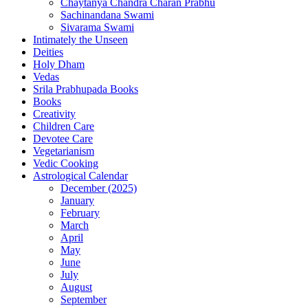
Chaytanya Chandra Charan Prabhu
Sachinandana Swami
Sivarama Swami
Intimately the Unseen
Deities
Holy Dham
Vedas
Srila Prabhupada Books
Books
Creativity
Children Care
Devotee Care
Vegetarianism
Vedic Cooking
Astrological Calendar
December (2025)
January
February
March
April
May
June
July
August
September