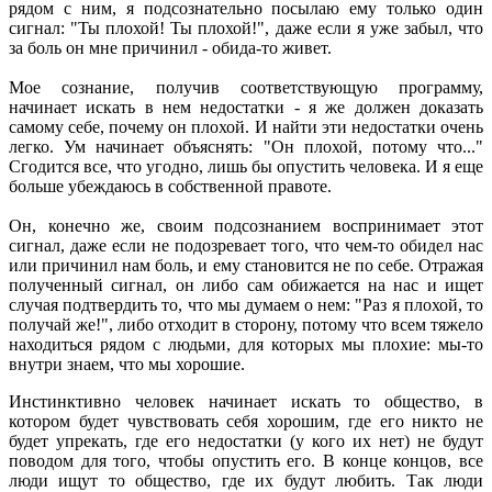
рядом с ним, я подсознательно посылаю ему только один
сигнал: "Ты плохой! Ты плохой!", даже если я уже забыл, что
за боль он мне причинил - обида-то живет.
Мое сознание, получив соответствующую программу,
начинает искать в нем недостатки - я же должен доказать
самому себе, почему он плохой. И найти эти недостатки очень
легко. Ум начинает объяснять: "Он плохой, потому что..."
Сгодится все, что угодно, лишь бы опустить человека. И я еще
больше убеждаюсь в собственной правоте.
Он, конечно же, своим подсознанием воспринимает этот
сигнал, даже если не подозревает того, что чем-то обидел нас
или причинил нам боль, и ему становится не по себе. Отражая
полученный сигнал, он либо сам обижается на нас и ищет
случая подтвердить то, что мы думаем о нем: "Раз я плохой, то
получай же!", либо отходит в сторону, потому что всем тяжело
находиться рядом с людьми, для которых мы плохие: мы-то
внутри знаем, что мы хорошие.
Инстинктивно человек начинает искать то общество, в
котором будет чувствовать себя хорошим, где его никто не
будет упрекать, где его недостатки (у кого их нет) не будут
поводом для того, чтобы опустить его. В конце концов, все
люди ищут то общество, где их будут любить. Так люди