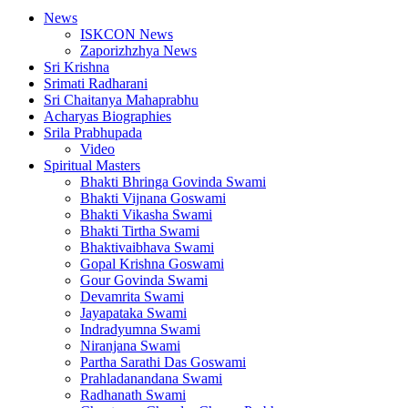
News
ISKCON News
Zaporizhzhya News
Sri Krishna
Srimati Radharani
Sri Chaitanya Mahaprabhu
Acharyas Biographies
Srila Prabhupada
Video
Spiritual Masters
Bhakti Bhringa Govinda Swami
Bhakti Vijnana Goswami
Bhakti Vikasha Swami
Bhakti Tirtha Swami
Bhaktivaibhava Swami
Gopal Krishna Goswami
Gour Govinda Swami
Devamrita Swami
Jayapataka Swami
Indradyumna Swami
Niranjana Swami
Partha Sarathi Das Goswami
Prahladanandana Swami
Radhanath Swami