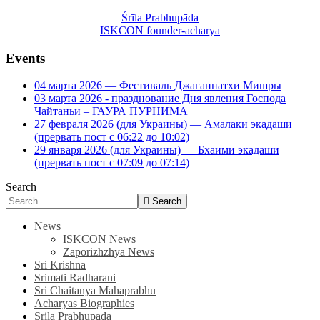
Śrīla Prabhupāda
ISKCON founder-acharya
Events
04 марта 2026 — Фестиваль Джаганнатхи Мишры
03 марта 2026 - празднование Дня явления Господа
Чайтаньи – ГАУРА ПУРНИМА
27 февраля 2026 (для Украины) — Амалаки экадаши
(прервать пост с 06:22 до 10:02)
29 января 2026 (для Украины) — Бхаими экадаши
(прервать пост с 07:09 до 07:14)
Search
Search
News
ISKCON News
Zaporizhzhya News
Sri Krishna
Srimati Radharani
Sri Chaitanya Mahaprabhu
Acharyas Biographies
Srila Prabhupada