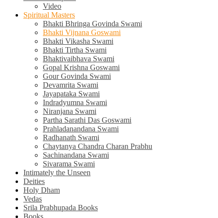
Video
Spiritual Masters
Bhakti Bhringa Govinda Swami
Bhakti Vijnana Goswami
Bhakti Vikasha Swami
Bhakti Tirtha Swami
Bhaktivaibhava Swami
Gopal Krishna Goswami
Gour Govinda Swami
Devamrita Swami
Jayapataka Swami
Indradyumna Swami
Niranjana Swami
Partha Sarathi Das Goswami
Prahladanandana Swami
Radhanath Swami
Chaytanya Chandra Charan Prabhu
Sachinandana Swami
Sivarama Swami
Intimately the Unseen
Deities
Holy Dham
Vedas
Srila Prabhupada Books
Books