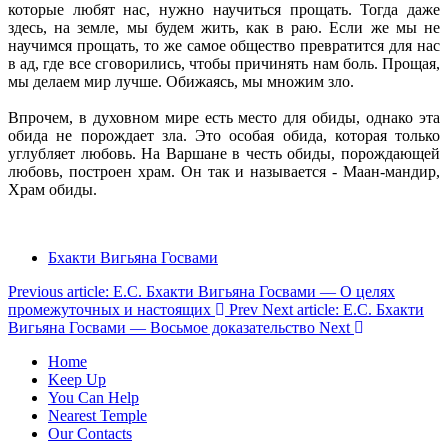
которые любят нас, нужно научиться прощать. Тогда даже
здесь, на земле, мы будем жить, как в раю. Если же мы не
научимся прощать, то же самое общество превратится для нас
в ад, где все сговорились, чтобы причинять нам боль. Прощая,
мы делаем мир лучше. Обижаясь, мы множим зло.
Впрочем, в духовном мире есть место для обиды, однако эта
обида не порождает зла. Это особая обида, которая только
углубляет любовь. На Варшане в честь обиды, порождающей
любовь, построен храм. Он так и называется - Маан-мандир,
Храм обиды.
Бхакти Вигьяна Госвами
Previous article: Е.С. Бхакти Вигьяна Госвами — О целях
промежуточных и настоящих
Prev
Next article: Е.С. Бхакти
Вигьяна Госвами — Восьмое доказательство
Next
Home
Keep Up
You Can Help
Nearest Temple
Our Contacts