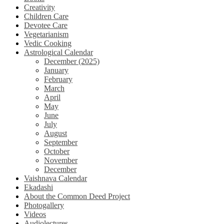
Creativity
Children Care
Devotee Care
Vegetarianism
Vedic Cooking
Astrological Calendar
December (2025)
January
February
March
April
May
June
July
August
September
October
November
December
Vaishnava Calendar
Ekadashi
About the Common Deed Project
Photogallery
Videos
Audiolectures