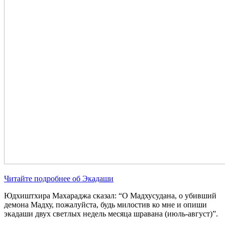
Читайте подробнее об Экадаши
Юдхиштхира Махараджа сказал: “О Мадхусудана, о убивший
демона Мадху, пожалуйста, будь милостив ко мне и опиши
экадаши двух светлых недель месяца шравана (июль-август)”.