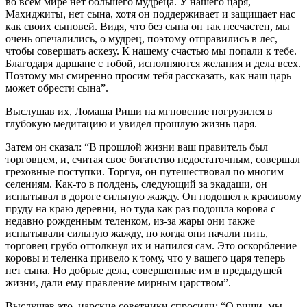
во всем мире нет большего мудреца. У нашего царя,
Махиджиты, нет сына, хотя он поддерживает и защищает нас
как своих сыновей. Видя, что без сына он так несчастен, мы
очень опечалились, о мудрец, поэтому отправились в лес,
чтобы совершать аскезу. К нашему счастью мы попали к тебе.
Благодаря даршане с тобой, исполняются желания и дела всех.
Поэтому мы смиренно просим тебя рассказать, как наш царь
может обрести сына”.
Выслушав их, Ломаша Риши на мгновение погрузился в
глубокую медитацию и увидел прошлую жизнь царя.
Затем он сказал: “В прошлой жизни ваш правитель был
торговцем, и, считая свое богатство недостаточным, совершал
греховные поступки. Торгуя, он путешествовал по многим
селениям. Как-то в полдень, следующий за экадаши, он
испытывал в дороге сильную жажду. Он подошел к красивому
пруду на краю деревни, но туда как раз подошла корова с
недавно рожденным теленком, из-за жары они также
испытывали сильную жажду, но когда они начали пить,
торговец грубо оттолкнул их и напился сам. Это оскорбление
коровы и теленка привело к тому, что у вашего царя теперь
нет сына. Но добрые дела, совершенные им в предыдущей
жизни, дали ему правление мирным царством”.
Выслушав это, царские советники спросили: “О риши, мы