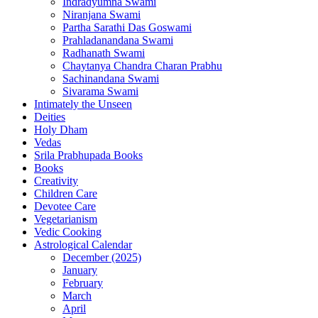
Indradyumna Swami
Niranjana Swami
Partha Sarathi Das Goswami
Prahladanandana Swami
Radhanath Swami
Chaytanya Chandra Charan Prabhu
Sachinandana Swami
Sivarama Swami
Intimately the Unseen
Deities
Holy Dham
Vedas
Srila Prabhupada Books
Books
Creativity
Children Care
Devotee Care
Vegetarianism
Vedic Cooking
Astrological Calendar
December (2025)
January
February
March
April