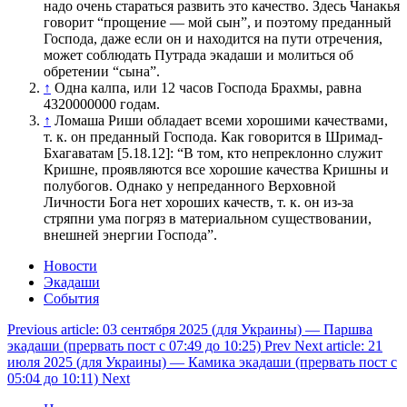
надо очень стараться развить это качество. Здесь Чанакья
говорит “прощение — мой сын”, и поэтому преданный
Господа, даже если он и находится на пути отречения,
может соблюдать Путрада экадаши и молиться об
обретении “сына”.
↑
Одна калпа, или 12 часов Господа Брахмы, равна
4320000000 годам.
↑
Ломаша Риши обладает всеми хорошими качествами,
т. к. он преданный Господа. Как говорится в Шримад-
Бхагаватам [5.18.12]: “В том, кто непреклонно служит
Кришне, проявляются все хорошие качества Кришны и
полубогов. Однако у непреданного Верховной
Личности Бога нет хороших качеств, т. к. он из-за
стряпни ума погряз в материальном существовании,
внешней энергии Господа”.
Новости
Экадаши
События
Previous article: 03 сентября 2025 (для Украины) — Паршва
экадаши (прервать пост с 07:49 до 10:25)
Prev
Next article: 21
июля 2025 (для Украины) — Камика экадаши (прервать пост с
05:04 до 10:11)
Next