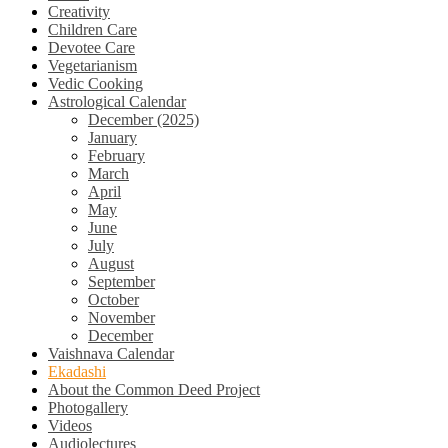
Creativity
Children Care
Devotee Care
Vegetarianism
Vedic Cooking
Astrological Calendar
December (2025)
January
February
March
April
May
June
July
August
September
October
November
December
Vaishnava Calendar
Ekadashi
About the Common Deed Project
Photogallery
Videos
Audiolectures