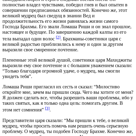
полностью владел чувствами, победил гнев и был опытен в
совершении предписанных обязанностей. Конечно же, этот
великий мудрец был сведущ в знании Вед и
продолжительность его жизни равнялась жизни самого
Господа Брахмы. Его звали Ломаша Риши и он знал прошлое,
настоящее и будущее. По завершению каждой калпы из его
[2]
тела выпадал один волос
. Брахманы-советники царя с
великой радостью приблизились к нему и один за другим
выразили свое смиренное почтение.
Плененные этой великой душой, советники царя Махиджиты
выразили ему свое почтение и с большим уважением сказали:
“Только благодаря огромной удаче, о мудрец, мы смогли
увидеть тебя”.
Ломаша Риши пригласил их сесть и сказал: “Милостиво
откройте мне, зачем вы пришли сюда. Чего вы хотите от меня?
Я должен сделать все, чтобы разрешить ваши проблемы, ибо у
таких святых, как я только одна цель: помогать другим. В
[3]
этом нет сомнения”
.
Представители царя сказали: “Мы пришли к тебе, о великий
мудрец, чтобы просить помочь нам решить очень серьезную
проблему. О мудрец, ты подобен Господу Брахме. Конечно же,