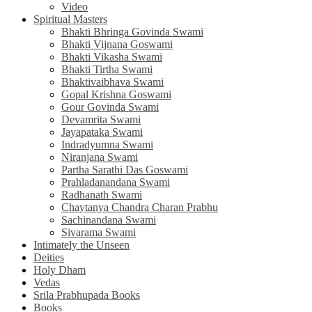
Video
Spiritual Masters
Bhakti Bhringa Govinda Swami
Bhakti Vijnana Goswami
Bhakti Vikasha Swami
Bhakti Tirtha Swami
Bhaktivaibhava Swami
Gopal Krishna Goswami
Gour Govinda Swami
Devamrita Swami
Jayapataka Swami
Indradyumna Swami
Niranjana Swami
Partha Sarathi Das Goswami
Prahladanandana Swami
Radhanath Swami
Chaytanya Chandra Charan Prabhu
Sachinandana Swami
Sivarama Swami
Intimately the Unseen
Deities
Holy Dham
Vedas
Srila Prabhupada Books
Books