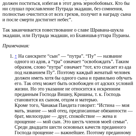
должен поститься, избегая в этот день зернобобовых. Кто бы
ни слушал прославление Путрада экадаши, без сомнения,
полностью очистится от всех грехов, получит в награду сына
и после смерти достигнет небес”.
Так заканчивается повествование о славе Шравана-шукла
экадаши, или Путрада экадаши, из Бхавишья-уттара Пураны.
Примечания:
↑
На санскрите “сын” — “путра”. “Пу” — название
одного из адов, а “тра” означает “освобождать”. Таким
образом, слово “путра” означает “тот, кто спасает из ада
под названием Пу”. Поэтому каждый женатый человек
должен иметь хотя бы одного сына и правильно обучать
его. Так отец может быть освобожден от адских условий
жизни. Но это указание не относится к искренним
преданным Господа Вишну, Кришны, т. к. Господь
становится их сыном, отцом и матерью.
Кроме того, Чанакья Пандита говорит: “Истина — моя
мать, знание — мой отец, предписанные обязанности —
брат, милосердие — друг, спокойствие — жена и
прощение — мой сын. Это шесть членов моей семьи”.
Среди двадцати шести основных качеств преданного
Господа прощение — важнейшее. Поэтому преданному