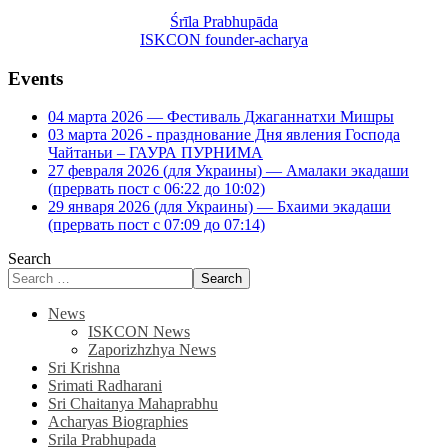
Śrīla Prabhupāda
ISKCON founder-acharya
Events
04 марта 2026 — Фестиваль Джаганнатхи Мишры
03 марта 2026 - празднование Дня явления Господа
Чайтаньи – ГАУРА ПУРНИМА
27 февраля 2026 (для Украины) — Амалаки экадаши
(прервать пост с 06:22 до 10:02)
29 января 2026 (для Украины) — Бхаими экадаши
(прервать пост с 07:09 до 07:14)
Search
Search
News
ISKCON News
Zaporizhzhya News
Sri Krishna
Srimati Radharani
Sri Chaitanya Mahaprabhu
Acharyas Biographies
Srila Prabhupada