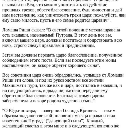
слышали из Вед, что можно уничтожить воздействие
прошлых грехов, обретя благословение, будь милостив и дай
нам наставление, как уничтожить грехи царя; пожалуйста, яви
ему свою милость, пусть в его семье родится царевич”.
Ломаша Риши сказал: “В светлой половине месяца шравана
есть экадаши, называемый Путрада. В этот день все вы,
включая вашего царя, должны поститься и бодрствовать всю
ночь, строго следуя правилам и предписаниям.
Затем вы должны передать царю благословение, полученное
соблюдением этого поста. Если вы последуете этим моим
наставлениям, он вскоре обретет хорошего сына”.
Все советники царя очень обрадовались, услышав от Ломаши
Риши эти слова, и под их руководством все жители
Махишмати-пури, так же как и царь, постились в экадаши, и
на следующий день, в двадаши, жители передали ему
обретенное благословение. Благодаря этому царица
забеременела и вскоре родила чудесного сына”.
“О Юдхиштхира, — завершил Господь Кришна. — таким
образом экадаши светлой половины месяца шравана стал
известен как Путрада (“дарующий сына”). Каждый,
желающий счастья в этом мире и в следующем, конечно же