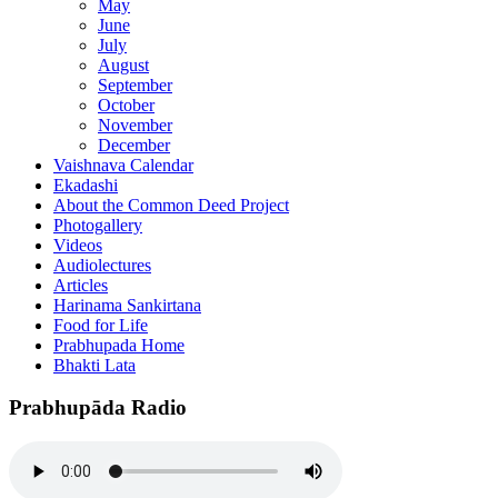
May
June
July
August
September
October
November
December
Vaishnava Calendar
Ekadashi
About the Common Deed Project
Photogallery
Videos
Audiolectures
Articles
Harinama Sankirtana
Food for Life
Prabhupada Home
Bhakti Lata
Prabhupāda Radio