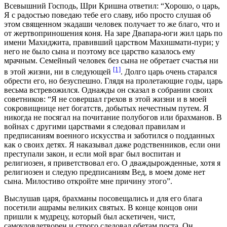
Всевышний Господь, Шри Кришна ответил: “Хорошо, о царь,
Я с радостью поведаю тебе его славу, ибо просто слушая об
этом священном экадаши человек получает то же благо, что и
от жертвоприношения коня. На заре Двапара-юги жил царь по
имени Махиджита, правивший царством Махишмати-пури; у
него не было сына и поэтому все царство казалось ему
мрачным. Семейный человек без сына не обретает счастья ни
[1]
в этой жизни, ни в следующей
. Долго царь очень старался
обрести его, но безуспешно. Глядя на пролетающие годы, царь
весьма встревожился. Однажды он сказал в собрании своих
советников: “Я не совершал грехов в этой жизни и в моей
сокровищнице нет богатств, добытых нечестным путем. Я
никогда не посягал на почитание полубогов или брахманов. В
войнах с другими царствами я следовал правилам и
предписаниям военного искусства и заботился о подданных
как о своих детях. Я наказывал даже родственников, если они
преступали закон, и если мой враг был воспитан и
религиозен, я приветствовал его. О дваждырожденные, хотя я
религиозен и следую предписаниям Вед, в моем доме нет
сына. Милостиво откройте мне причину этого”.
Выслушав царя, брахманы посовещались и для его блага
посетили ашрамы великих святых. В конце концов они
пришли к мудрецу, который был аскетичен, чист,
самоудовлетворен и строго следовал обетам поста. Он