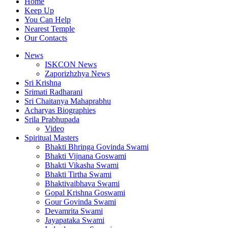
Home
Keep Up
You Can Help
Nearest Temple
Our Contacts
News
ISKCON News
Zaporizhzhya News
Sri Krishna
Srimati Radharani
Sri Chaitanya Mahaprabhu
Acharyas Biographies
Srila Prabhupada
Video
Spiritual Masters
Bhakti Bhringa Govinda Swami
Bhakti Vijnana Goswami
Bhakti Vikasha Swami
Bhakti Tirtha Swami
Bhaktivaibhava Swami
Gopal Krishna Goswami
Gour Govinda Swami
Devamrita Swami
Jayapataka Swami