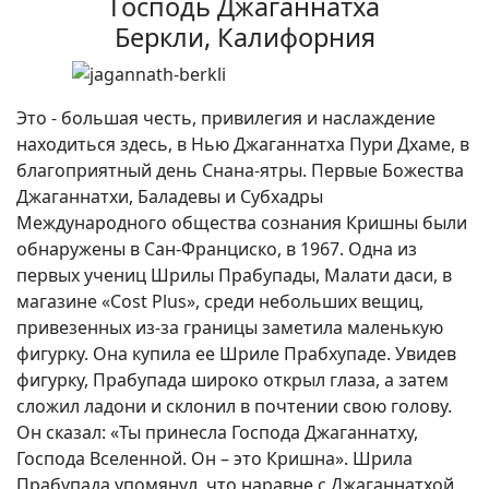
Господь Джаганнатха
Беркли, Калифорния
Это - большая честь, привилегия и наслаждение
находиться здесь, в Нью Джаганнатха Пури Дхаме, в
благоприятный день Снана-ятры. Первые Божества
Джаганнатхи, Баладевы и Субхадры
Международного общества сознания Кришны были
обнаружены в Сан-Франциско, в 1967. Одна из
первых учениц Шрилы Прабупады, Малати даси, в
магазине «Cost Plus», среди небольших вещиц,
привезенных из-за границы заметила маленькую
фигурку. Она купила ее Шриле Прабхупаде. Увидев
фигурку, Прабупада широко открыл глаза, а затем
сложил ладони и склонил в почтении свою голову.
Он сказал: «Ты принесла Господа Джаганнатху,
Господа Вселенной. Он – это Кришна». Шрила
Прабупада упомянул, что наравне с Джаганнатхой