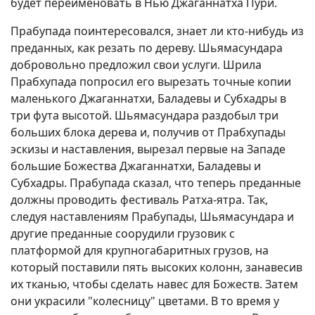
будет переименовать в Нью Джаганнатха Пури.
Прабупада поинтересовался, знает ли кто-нибудь из
преданных, как резать по дереву. Шьямасундара
добровольно предложил свои услуги. Шрила
Прабхупада попросил его вырезать точные копии
маленького Джаганнатхи, Баладевы и Субхадры в
три фута высотой. Шьямасундара раздобыл три
больших блока дерева и, получив от Прабхупады
эскизы и наставления, вырезал первые на Западе
большие Божества Джаганнатхи, Баладевы и
Субхадры. Прабупада сказал, что теперь преданные
должны проводить фестиваль Ратха-ятра. Так,
следуя наставлениям Прабупады, Шьямасундара и
другие преданные соорудили грузовик с
платформой для крупногабаритных грузов, на
который поставили пять высоких колонн, занавесив
их тканью, чтобы сделать навес для Божеств. Затем
они украсили "колесницу" цветами. В то время у