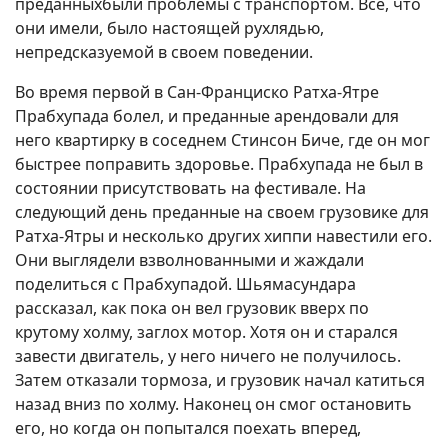
преданныхбыли проблемы с транспортом. Все, что
они имели, было настоящей рухлядью,
непредсказуемой в своем поведении.
Во время первой в Сан-Франциско Ратха-Ятре
Прабхупада болел, и преданные арендовали для
него квартирку в соседнем Стинсон Биче, где он мог
быстрее поправить здоровье. Прабхупада не был в
состоянии присутствовать на фестивале. На
следующий день преданные на своем грузовике для
Ратха-Ятры и несколько других хиппи навестили его.
Они выглядели взволнованными и жаждали
поделиться с Прабхупадой. Шьямасундара
рассказал, как пока он вел грузовик вверх по
крутому холму, заглох мотор. Хотя он и старался
завести двигатель, у него ничего не получилось.
Затем отказали тормоза, и грузовик начал катиться
назад вниз по холму. Наконец он смог остановить
его, но когда он попытался поехать вперед,