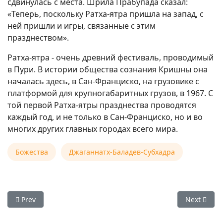
сдвинулась с места. Шрила Прабупада сказал:
«Теперь, поскольку Ратха-ятра пришла на запад, с
ней пришли и игры, связанные с этим
празднеством».
Ратха-ятра - очень древний фестиваль, проводимый
в Пури. В истории общества сознания Кришны она
началась здесь, в Сан-Франциско, на грузовике с
платформой для крупногабаритных грузов, в 1967. С
той первой Ратха-ятры празднества проводятся
каждый год, и не только в Сан-Франциско, но и во
многих других главных городах всего мира.
Божества
Джаганнатх-Баладев-Субхадра
Previous article: Господь Джаганнатха, Лондон, Сохо
Next artic
Prev
Next