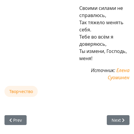
Своими силами не
справлюсь,
Так тяжело менять
себя.
Тебе во всём я
доверяюсь,
Ты измени, Господь,
меня!
Источник:
Елена
Суоминен
Творчество
Previous article: Ангира Муни Прабху — Бхагавад-Гита
Next artic
Prev
Next