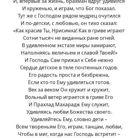
И, впервые за жизнь, брахман вдруг удивился
И круженью, и играм, что Бог показал.
Тут же с Господом рядом мудрец очутился
И по-детски, с любовью, он тихо сказал:
«Как красив Ты, Нрисимха! Как в гриве играют
Сотни тысяч не виданных ране огней.
В удивленном экстазе миры замирают,
Наполняясь величьем и славой Твоей!»
И Господь Сам прижал к Себе нежно
Сердце детское в теле почтенных годов.
Его радость проста и безбрежна,
Если кто-то Ему удивляться готов.
Век за веком Он кружит и кружит,
Вольный ветер играется в гриве Его
И Прахлад Махарадж Ему служит,
Удивляясь любви Божества своего.
Удивляйтесь Ему, словно дети –
Всем твореньям Его, играм, танцам, любви,
Чтобы в миг, когда нас Господь встретит –