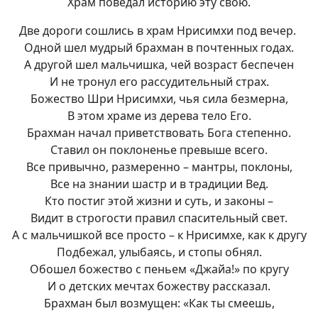
Храм поведал историю эту свою.
Две дороги сошлись в храм Нрисимхи под вечер.
Одной шел мудрый брахман в почтенных годах.
А другой шел мальчишка, чей возраст беспечен
И не тронул его рассудительный страх.
Божество Шри Нрисимхи, чья сила безмерна,
В этом храме из дерева тело Его.
Брахман начал приветствовать Бога степенно.
Ставил он поклоненье превыше всего.
Все привычно, размеренно – мантры, поклоны,
Все на знании шастр и в традиции Вед.
Кто постиг этой жизни и суть, и законы –
Видит в строгости правил спасительный свет.
А с мальчишкой все просто – к Нрисимхе, как к другу
Подбежал, улыбаясь, и стопы обнял.
Обошел божество с пеньем «Джайа!» по кругу
И о детских мечтах божеству рассказал.
Брахман был возмущен: «Как ты смеешь,