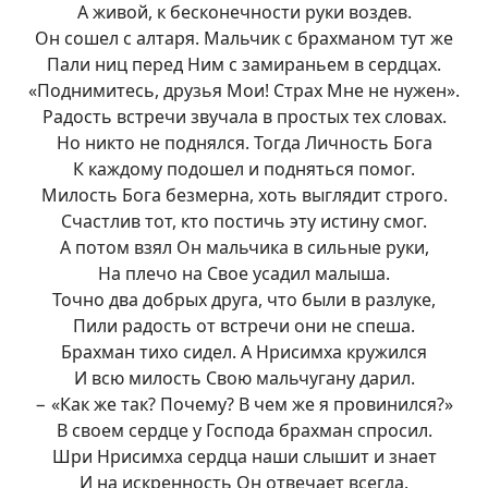
А живой, к бесконечности руки воздев.
Он сошел с алтаря. Мальчик с брахманом тут же
Пали ниц перед Ним с замираньем в сердцах.
«Поднимитесь, друзья Мои! Страх Мне не нужен».
Радость встречи звучала в простых тех словах.
Но никто не поднялся. Тогда Личность Бога
К каждому подошел и подняться помог.
Милость Бога безмерна, хоть выглядит строго.
Счастлив тот, кто постичь эту истину смог.
А потом взял Он мальчика в сильные руки,
На плечо на Свое усадил малыша.
Точно два добрых друга, что были в разлуке,
Пили радость от встречи они не спеша.
Брахман тихо сидел. А Нрисимха кружился
И всю милость Свою мальчугану дарил.
− «Как же так? Почему? В чем же я провинился?»
В своем сердце у Господа брахман спросил.
Шри Нрисимха сердца наши слышит и знает
И на искренность Он отвечает всегда.