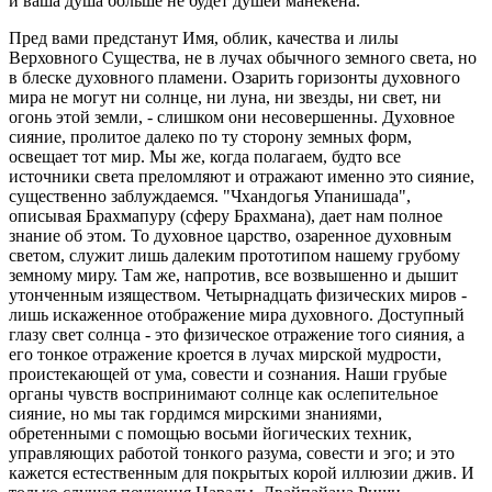
и ваша душа больше не будет душей манекена.
Пред вами предстанут Имя, облик, качества и лилы
Верховного Существа, не в лучах обычного земного света, но
в блеске духовного пламени. Озарить горизонты духовного
мира не могут ни солнце, ни луна, ни звезды, ни свет, ни
огонь этой земли, - слишком они несовершенны. Духовное
сияние, пролитое далеко по ту сторону земных форм,
освещает тот мир. Мы же, когда полагаем, будто все
источники света преломляют и отражают именно это сияние,
существенно заблуждаемся. "Чхандогья Упанишада",
описывая Брахмапуру (сферу Брахмана), дает нам полное
знание об этом. То духовное царство, озаренное духовным
светом, служит лишь далеким прототипом нашему грубому
земному миру. Там же, напротив, все возвышенно и дышит
утонченным изяществом. Четырнадцать физических миров -
лишь искаженное отображение мира духовного. Доступный
глазу свет солнца - это физическое отражение того сияния, а
его тонкое отражение кроется в лучах мирской мудрости,
проистекающей от ума, совести и сознания. Наши грубые
органы чувств воспринимают солнце как ослепительное
сияние, но мы так гордимся мирскими знаниями,
обретенными с помощью восьми йогических техник,
управляющих работой тонкого разума, совести и эго; и это
кажется естественным для покрытых корой иллюзии джив. И