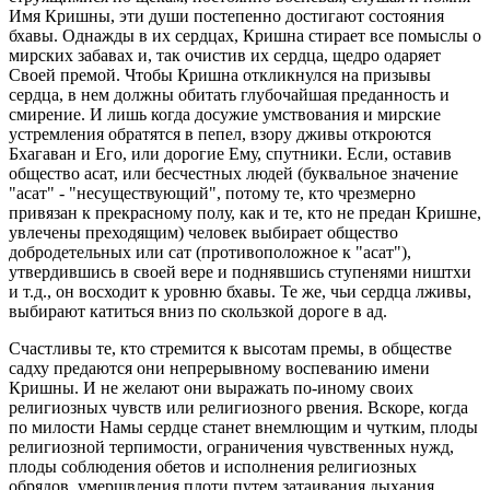
Имя Кришны, эти души постепенно достигают состояния
бхавы. Однажды в их сердцах, Кришна стирает все помыслы о
мирских забавах и, так очистив их сердца, щедро одаряет
Своей премой. Чтобы Кришна откликнулся на призывы
сердца, в нем должны обитать глубочайшая преданность и
смирение. И лишь когда досужие умствования и мирские
устремления обратятся в пепел, взору дживы откроются
Бхагаван и Его, или дорогие Ему, спутники. Если, оставив
общество асат, или бесчестных людей (буквальное значение
"асат" - "несуществующий", потому те, кто чрезмерно
привязан к прекрасному полу, как и те, кто не предан Кришне,
увлечены преходящим) человек выбирает общество
добродетельных или сат (противоположное к "асат"),
утвердившись в своей вере и поднявшись ступенями ништхи
и т.д., он восходит к уровню бхавы. Те же, чьи сердца лживы,
выбирают катиться вниз по скользкой дороге в ад.
Счастливы те, кто стремится к высотам премы, в обществе
садху предаются они непрерывному воспеванию имени
Кришны. И не желают они выражать по-иному своих
религиозных чувств или религиозного рвения. Вскоре, когда
по милости Намы сердце станет внемлющим и чутким, плоды
религиозной терпимости, ограничения чувственных нужд,
плоды соблюдения обетов и исполнения религиозных
обрядов, умерщвления плоти путем затаивания дыхания,