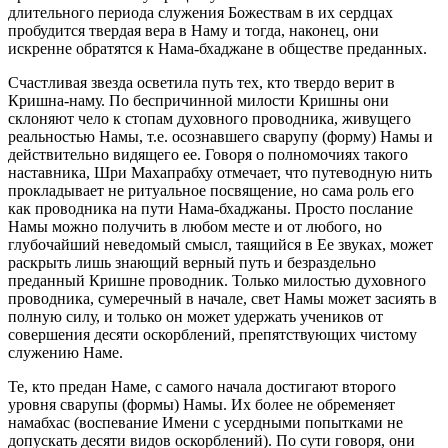
длительного периода служения Божествам в их сердцах
пробудится твердая вера в Наму и тогда, наконец, они
искренне обратятся к Нама-бхаджане в обществе преданных.
Счастливая звезда осветила путь тех, кто твердо верит в
Кришна-наму. По беспричинной милости Кришны они
склоняют чело к стопам духовного проводника, живущего
реальностью Намы, т.е. осознавшего сварупу (форму) Намы и
действительно видящего ее. Говоря о полномочиях такого
наставника, Шри Махапрабху отмечает, что путеводную нить
прокладывает не ритуальное посвящение, но сама роль его
как проводника на пути Нама-бхаджаны. Просто послание
Намы можно получить в любом месте и от любого, но
глубочайший неведомый смысл, таящийся в Ее звуках, может
раскрыть лишь знающий верный путь и безраздельно
преданный Кришне проводник. Только милостью духовного
проводника, сумеречный в начале, свет Намы может засиять в
полную силу, и только он может удержать учеников от
совершения десяти оскорблений, препятствующих чистому
служению Наме.
Те, кто предан Наме, с самого начала достигают второго
уровня сварупы (формы) Намы. Их более не обременяет
намабхас (воспевание Имени с усердными попытками не
допускать десяти видов оскорблений). По сути говоря, они