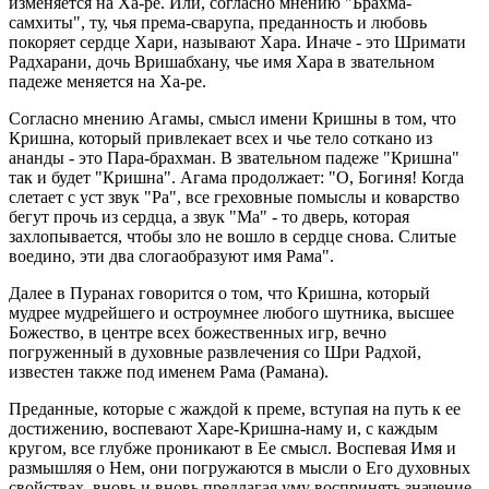
изменяется на Ха-ре. Или, согласно мнению "Брахма-
самхиты", ту, чья према-сварупа, преданность и любовь
покоряет сердце Хари, называют Хара. Иначе - это Шримати
Радхарани, дочь Вришабхану, чье имя Хара в звательном
падеже меняется на Ха-ре.
Согласно мнению Агамы, смысл имени Кришны в том, что
Кришна, который привлекает всех и чье тело соткано из
ананды - это Пара-брахман. В звательном падеже "Кришна"
так и будет "Кришна". Агама продолжает: "О, Богиня! Когда
слетает с уст звук "Ра", все греховные помыслы и коварство
бегут прочь из сердца, а звук "Ма" - то дверь, которая
захлопывается, чтобы зло не вошло в сердце снова. Слитые
воедино, эти два слогаобразуют имя Рама".
Далее в Пуранах говорится о том, что Кришна, который
мудрее мудрейшего и остроумнее любого шутника, высшее
Божество, в центре всех божественных игр, вечно
погруженный в духовные развлечения со Шри Радхой,
известен также под именем Рама (Рамана).
Преданные, которые с жаждой к преме, вступая на путь к ее
достижению, воспевают Харе-Кришна-наму и, с каждым
кругом, все глубже проникают в Ее смысл. Воспевая Имя и
размышляя о Нем, они погружаются в мысли о Его духовных
свойствах, вновь и вновь предлагая уму воспринять значение