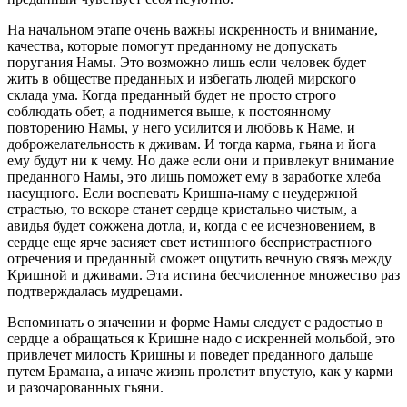
На начальном этапе очень важны искренность и внимание,
качества, которые помогут преданному не допускать
поругания Намы. Это возможно лишь если человек будет
жить в обществе преданных и избегать людей мирского
склада ума. Когда преданный будет не просто строго
соблюдать обет, а поднимется выше, к постоянному
повторению Намы, у него усилится и любовь к Наме, и
доброжелательность к дживам. И тогда карма, гьяна и йога
ему будут ни к чему. Но даже если они и привлекут внимание
преданного Намы, это лишь поможет ему в заработке хлеба
насущного. Если воспевать Кришна-наму с неудержной
страстью, то вскоре станет сердце кристально чистым, а
авидья будет сожжена дотла, и, когда с ее исчезновением, в
сердце еще ярче засияет свет истинного беспристрастного
отречения и преданный сможет ощутить вечную связь между
Кришной и дживами. Эта истина бесчисленное множество раз
подтверждалась мудрецами.
Вспоминать о значении и форме Намы следует с радостью в
сердце а обращаться к Кришне надо с искренней мольбой, это
привлечет милость Кришны и поведет преданного дальше
путем Брамана, а иначе жизнь пролетит впустую, как у карми
и разочарованных гьяни.