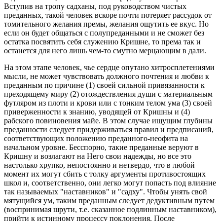
Вступив на тропу садханы, под руководством чистых
преданных, такой человек вскоре почти потеряет рассудок от
томительного желания премы, желания ощутить ее вкус. Но
если он будет общаться с полупреданными и не сможет без
остатка посвятить себя служению Кришне, то према так и
останется для него лишь чем-то смутно мерцающим в дали.
На этом этапе человек, чье сердце опутано хитросплетениями
мысли, не может чувствовать должного почтения и любви к
преданным по причине (1) своей сильной привязанности к
преходящему миру (2) отождествления души с материальным
футляром из плоти и крови или с тонким телом ума (3) своей
приверженности к знанию, уводящей от Кришны и (4)
рабского повиновения майе. В этом случае ищущим глубины
преданности следует придерживаться правил и предписаний,
соответствующих положению преданного-неофита на
начальном уровне. Бесспорно, такие преданные веруют в
Кришну и возлагают на Него свои надежды, но все это
настолько хрупко, непостоянно и нетвердо, что в любой
момент их могут сбить с толку аргументы противостоящих
школ и, соответственно, они легко могут попасть под влияние
так называемых "наставников" и "садху". Чтобы унять свой
мятущийся ум, таким преданным следует дедуктивным путем
(воспринимая шрути, т.е. сказанное подлинным наставником),
прийти к истинному процессу поклонения. После