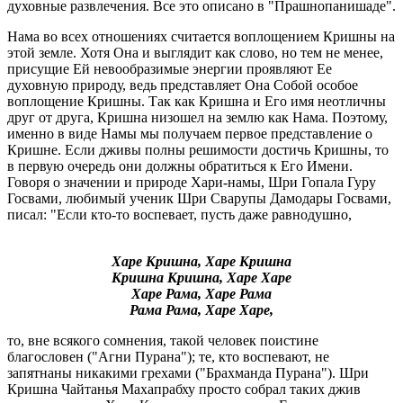
духовные развлечения. Все это описано в "Прашнопанишаде".
Нама во всех отношениях считается воплощением Кришны на
этой земле. Хотя Она и выглядит как слово, но тем не менее,
присущие Ей невообразимые энергии проявляют Ее
духовную природу, ведь представляет Она Собой особое
воплощение Кришны. Так как Кришна и Его имя неотличны
друг от друга, Кришна низошел на землю как Нама. Поэтому,
именно в виде Намы мы получаем первое представление о
Кришне. Если дживы полны решимости достичь Кришны, то
в первую очередь они должны обратиться к Его Имени.
Говоря о значении и природе Хари-намы, Шри Гопала Гуру
Госвами, любимый ученик Шри Сварупы Дамодары Госвами,
писал: "Если кто-то воспевает, пусть даже равнодушно,
Харе Кришна, Харе Кришна
Кришна Кришна, Харе Харе
Харе Рама, Харе Рама
Рама Рама, Харе Харе,
то, вне всякого сомнения, такой человек поистине
благословен ("Агни Пурана"); те, кто воспевают, не
запятнаны никакими грехами ("Брахманда Пурана"). Шри
Кришна Чайтанья Махапрабху просто собрал таких джив