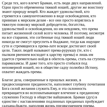
Среди тех, кого влечет Браман, есть люди двух направлений.
Одни просто обременены тяжкой ношей, другие же воистину
знают природу вещей. Кто жаждет удовольствий, кто
стремится к самоуничтожению в виде освобождения, кто
привязан к мирским делам - все они просто впряглись в
тяжелую повозку мирской добродетели, богатства,
удовольствий и освобождения, но им невдомек, что према
питает жизненной силой всего человека. И поэтому, несмотря
на все старания, эти согбенные под тяжкой ношей люди
никогда не смогут преуспеть в бхаджане, тогда как ищущие
сути и стремящиеся к према-лате вскоре достигают своей
цели. Таких людей называют према-рурукшу (те, кто с
пылким рвением восходит к царству премы) и лишь им
удается стремительно войдя в обитель премы, стать на ступень
парамахамсы. И даже того, кто просто сгибался под
непомерной ношей, но в обществе садху полюбил Истину,
охватит жаждать премы.
Благие дела, совершенные в прошлых жизнях, в
предвосхищении преданности, наполняют глубину почитания
Бога силой желания служить Ему, и эта склонность
превращается во всеохватывающее влечение к преданному
служению Господу в обществе вайшнавов. Браман (дух) в
единстве с наставлениями подлинных преданных пробуждает
садхана-бхакти, наполняя жизнь предвкушением премы.