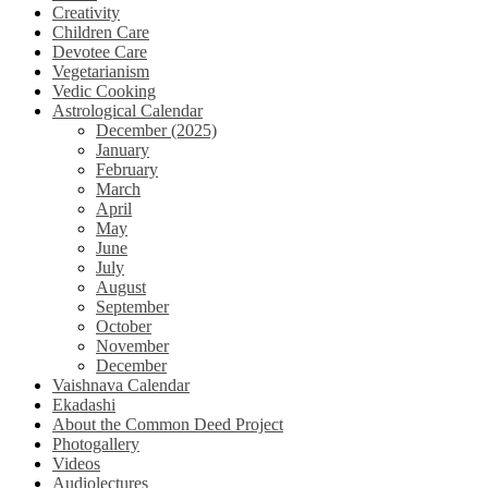
Creativity
Children Care
Devotee Care
Vegetarianism
Vedic Cooking
Astrological Calendar
December (2025)
January
February
March
April
May
June
July
August
September
October
November
December
Vaishnava Calendar
Ekadashi
About the Common Deed Project
Photogallery
Videos
Audiolectures