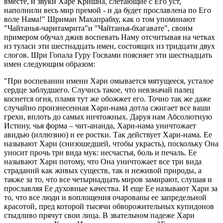
вместе, и звуки Харе Кришна, слетающие с Его уст,
наполнили весь мир премой - и да будет прославлена по Его
воле Нама!" Шриман Махапрабху, как о том упоминают
"Чайтанья-чаритамрита"и "Чайтанья-бхагавате", своим
примером обучал джив воспевать Наму отсчитывая на четках
из туласи эти шестнадцать имен, состоящих из тридцати двух
слогов. Шри Гопала Гуру Госвами поясняет эти шестнадцать
имен следующим образом:
"При воспевании имени Хари омывается мятущееся, усталое
сердце заблудшего. Случись такое, что невзначай палец
коснется огня, пламя тут же обожжет его. Точно так же даже
случайно произнесенная Хари-нама дотла сжигает все ваши
грехи, вплоть до самых ничтожных. Даруя нам Абсолютную
Истину, чья форма – чит-ананда, Хари-нама уничтожает
авидью (иллюзию) и ее ростки. Так действует Хари-нама. Ее
называют Хари (снизошедшей, чтобы украсть), поскольку Она
уносит прочь три вида мук: несчастья, боль и печаль. Ее
называют Хари потому, что Она уничтожает все три вида
страданий как живых существ, так и неживой природы, а
также за то, что все четырнадцать миров замирают, слушая и
прославляя Ее духовные качества. И еще Ее называют Хари за
то, что все люди и воплощения очарованы ее запредельной
красотой, пред которой тысячи обворожительных купидонов
стыдливо прячут свои лица. В звательном падеже Хари