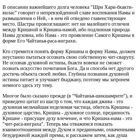
В описании важнейшего долга человека "Шри Хари-бхакти-
вилас" говорит о непревзойденной славе воспевания Намы и
размышления о Ней, - в нем ей отведено главенствующее
место. Шастры провозглашают: нет ни малейшего отличия
между Кришной и Кришна-намой, ибо подлинная природа
Намы духовна, ибо Нама - это проявление Самого Кришны в
форме Его Чайтанья-раса-виграхи.
Кто стремится понять форму Кришны и форму Намы, должен
неустанно пытаться осознать свою собственную чит-сварупу.
Не осознав духовной истины, бхакти вовеки не сможет
познать искусство почитания Бога. Да и способа нет другого
достичь объекта своей любви. Глубина познания духовной
истины питает и улучшает бхаджану, поэтому мы затронем
немного здесь эту тему.
Многое было сказано прежде (в "Чайтанья-шикшамрите"), и
приведено цитат из шастр о том, что каждая джива - это
духовная мельчайшая неделимая частица, обитель Кришны -
духовное царство, Кришна - духовное солнце, преданность
Кришне - присущее духу влечение, и что Кришна-нама - это
"чит-раса-виграха". Теперь мы отважимся показать
взаимоотношения между Духом и преданными, охваченными
безудержной жаждой премы, и расскажем затем, как душа