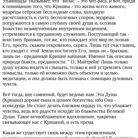
Упанишада"указывает, что "вилас" - это чит-раса, и вот, придя
к пониманию того, что Кришна - это жизнь всего живого,
мудрецы отбросив бесплодные слова, холодную
расчетливость и суету бесполезных споров, мудрецы
погружаются в самую глубину своей души и, осознав
Божество незамутненным внутренним видением,
устремляются к преданному служению. Поступающий так -
воистину брахман, тот же, кто покидает этот мир не познав
Его, просто, скажем откровенно, скряга. Лишь тот счастливец,
кто уходит с этой Земли постигнув Его, лишь он - брахман,
лишь он - преданный Кришне вайшнав. Именно так описана
природа бхакти, преданности: " О, Майтрейя! Лишь только
душу нужно видеть и слышать, только к ней устремлять свои
помыслы, только ей возможно быть объектом и целью
медитации, и она должна быть познана с помощью духовных
чувств.
Всё тогда, вне сомнений, будет ведомо нам. Эта Душа
(Кришна) дороже сына и ценнее богатства, ибо Она -
всеведуща. Не стоит делать близким сердцу то, что ублажает
чувства, ведь все радости исходят из блаженства Великой
Души. Такое вечноблаженное вдохновение, накрепко
связывающее нас с Кришной, и есть према.
Какая же существует связь между этим проявленным,