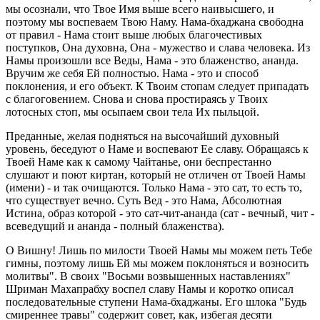
мы осознали, что Твое Имя выше всего наивысшего, и
поэтому мы воспеваем Твою Наму. Нама-бхаджана свободна
от правил - Нама стоит выше любых благочестивых
поступков, Она духовна, Она - мужество и слава человека. Из
Намы произошли все Веды, Нама - это блаженство, ананда.
Вручим же себя Ей полностью. Нама - это и способ
поклонения, и его объект. К Твоим стопам следует припадать
с благоговением. Снова и снова простираясь у Твоих
лотосных стоп, мы осыпаем свои тела Их пыльцой.
Преданные, желая подняться на высочайший духовный
уровень, беседуют о Наме и воспевают Ее славу. Обращаясь к
Твоей Наме как к самому Чайтанье, они беспрестанно
слушают и поют киртан, который не отличен от Твоей Намы
(имени) - и так очищаются. Только Нама - это сат, то есть то,
что существует вечно. Суть Вед - это Нама, Абсолютная
Истина, образ которой - это сат-чит-ананда (сат - вечный, чит -
всеведущий и ананда - полный блаженства).
О Вишну! Лишь по милости Твоей Намы мы можем петь Тебе
гимны, поэтому лишь Ей мы можем поклоняться и возносить
молитвы". В своих "Восьми возвышенных наставлениях"
Шриман Махапрабху воспел славу Намы и коротко описал
последовательные ступени Нама-бхаджаны. Его шлока "Будь
смиреннее травы" содержит совет, как, избегая десяти