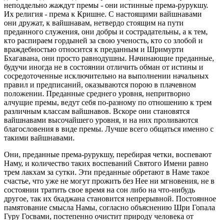
неподдельно жаждут премы - они истинные према-рурукшу.
Их религия - према к Кришне. С настоящими вайшнавами
они дружат, к вайшнавам, нетвердо стоящим на пути
преданного служения, они добры и сострадательны, а к тем,
кто распираем гордыней за свою ученость, кто со злобой и
враждебностью относится к преданным и Шримурти
Бхагавана, они просто равнодушны. Начинающие преданные,
будучи иногда не в состоянии отличить обман от истины и
сосредоточенные исключительно на выполнении начальных
правил и предписаний, оказываются порою в плачевном
положении. Преданные среднего уровня, непритворно
алчущие премы, ведут себя по-разному по отношению к трем
различным классам вайшнавов. Вскоре они становятся
вайшнавами высочайшего уровня, и на них проливаются
благословения в виде премы. Лучше всего общаться именно с
такими вайшнавами.
Они, преданные према-рурукшу, перебирая четки, воспевают
Наму, и количество таких воспеваний Святого Имени равно
трем лакхам за сутки. Эти преданные обретают в Наме такое
счастье, что уже не могут прожить без Нее ни мгновения, не в
состоянии тратить свое время на сон либо на что-нибудь
другое, так их бхаджана становится непрерывной. Постоянное
памятование смысла Намы, согласно объяснению Шри Гопала
Гуру Госвами, постепенно очистит природу человека от