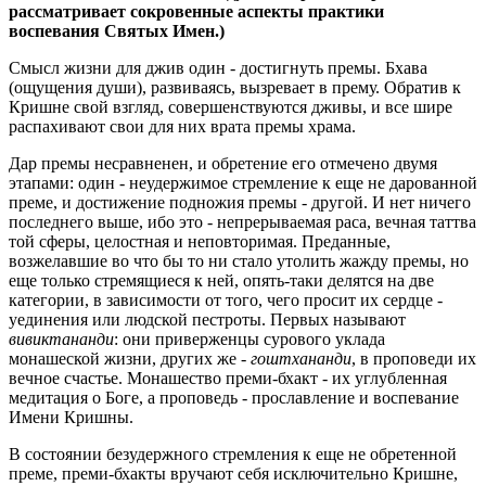
рассматривает сокровенные аспекты практики
воспевания Святых Имен.)
Смысл жизни для джив один - достигнуть премы. Бхава
(ощущения души), развиваясь, вызревает в прему. Обратив к
Кришне свой взгляд, совершенствуются дживы, и все шире
распахивают свои для них врата премы храма.
Дар премы несравненен, и обретение его отмечено двумя
этапами: один - неудержимое стремление к еще не дарованной
преме, и достижение подножия премы - другой. И нет ничего
последнего выше, ибо это - непрерываемая раса, вечная таттва
той сферы, целостная и неповторимая. Преданные,
возжелавшие во что бы то ни стало утолить жажду премы, но
еще только стремящиеся к ней, опять-таки делятся на две
категории, в зависимости от того, чего просит их сердце -
уединения или людской пестроты. Первых называют
вивиктананди
: они приверженцы сурового уклада
монашеской жизни, других же -
гоштхананди
, в проповеди их
вечное счастье. Монашество преми-бхакт - их углубленная
медитация о Боге, а проповедь - прославление и воспевание
Имени Кришны.
В состоянии безудержного стремления к еще не обретенной
преме, преми-бхакты вручают себя исключительно Кришне,