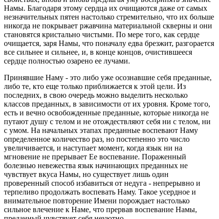
Намы. Благодаря этому сердца их очищаются даже от самых
незначительных пятен настолько стремительно, что их больше
никогда не покрывает ржавчина материальной скверны и они
становятся кристально чистыми. По мере того, как сердце
очищается, заря Намы, что поначалу едва брезжит, разгорается
все сильнее и сильнее, и, в конце концов, очистившееся
сердце полностью озарено ее лучами.
Принявшие Наму - это либо уже осознавшие себя преданные,
либо те, кто еще только приближается к этой цели. Из
последних, в свою очередь можно выделить несколько
классов преданных, в зависимости от их уровня. Кроме того,
есть и вечно освобожденные преданные, которые никогда не
путают душу с телом и не отождествляют себя ни с телом, ни
с умом. На начальных этапах преданные воспевают Наму
определенное количество раз, но постепенно это число
увеличивается, и наступает момент, когда язык ни на
мгновение не прерывает Ее воспевание. Пораженный
болезнью невежества язык начинающих преданных не
чувствует вкуса Намы, но существует лишь один
проверенный способ избавиться от недуга - непрерывно и
терпеливо продолжать воспевать Наму. Такое усердное и
внимательное повторение Имени порождает настолько
сильное влечение к Наме, что прервав воспевание Намы,
преданный чувствует себя неуютно.