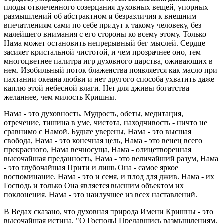
плоды отвлеченного созерцания духовных вещей, упорных
размышлений об абстрактном и безразличия к внешним
впечатлениям сами по себе придут к такому человеку, без
малейшего внимания с его стороны ко всему этому. Только
Нама может остановить непрерывный бег мыслей. Сердце
засияет кристальной чистотой, и чем прозрачнее оно, тем
многоцветнее палитра игр духовного царства, оживающих в
нем. Изобильный поток блаженства появляется как масло при
пахтании океана любви и нет другого способа ухватить даже
каплю этой небесной влаги. Нет для дживы богатства
желаннее, чем милость Кришны.
Нама - это духовность. Мудрость, обеты, медитация,
отречение, тишина в уме, чистота, находчивость - ничто не
сравнимо с Намой. Будьте уверены, Нама - это высшая
свобода, Нама - это конечная цель, Нама - это венец всего
прекрасного, Нама вечносуща, Нама - олицетворенная
высочайшая преданность, Нама - это величайший разум, Нама
- это глубочайшая Прити и лишь Она - самое яркое
воспоминание. Нама - это и семя, и плод для джив. Нама - их
Господь и только Она является высшим объектом их
поклонения. Нама - это наилучшее из всех наставлений.
В Ведах сказано, что духовная природа Имени Кришны - это
высочайшая истина. "О Господь! Предавшись размышлениям,