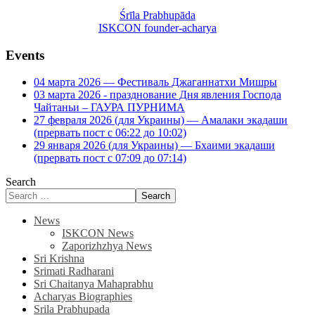
Śrīla Prabhupāda
ISKCON founder-acharya
Events
04 марта 2026 — Фестиваль Джаганнатхи Мишры
03 марта 2026 - празднование Дня явления Господа
Чайтаньи – ГАУРА ПУРНИМА
27 февраля 2026 (для Украины) — Амалаки экадаши
(прервать пост с 06:22 до 10:02)
29 января 2026 (для Украины) — Бхаими экадаши
(прервать пост с 07:09 до 07:14)
Search
Search
News
ISKCON News
Zaporizhzhya News
Sri Krishna
Srimati Radharani
Sri Chaitanya Mahaprabhu
Acharyas Biographies
Srila Prabhupada