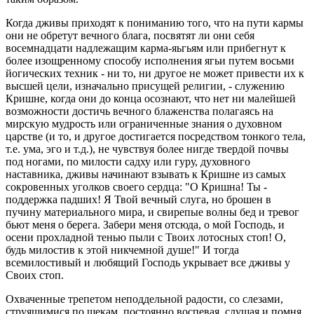
Когда дживы приходят к пониманию того, что на пути кармы
они не обретут вечного блага, посвятят ли они себя
восемнадцати надлежащим карма-яьгьям или прибегнут к
более изощренному способу исполнения ягьи путем восьми
йогических техник - ни то, ни другое не может привести их к
высшей цели, изначально присущей религии, - служению
Кришне, когда они до конца осознают, что нет ни малейшей
возможности достичь вечного блаженства полагаясь на
мирскую мудрость или ограниченные знания о духовном
царстве (и то, и другое достигается посредством тонкого тела,
т.е. ума, эго и т.д.), не чувствуя более нигде твердой почвы
под ногами, по милости садху или гуру, духовного
наставника, дживы начинают взывать к Кришне из самых
сокровенных уголков своего сердца: "О Кришна! Ты -
поддержка падших! Я Твой вечный слуга, но брошен в
пучину материального мира, и свирепые волны бед и тревог
бьют меня о берега. Забери меня отсюда, о мой Господь, и
осени прохладной тенью пыли с Твоих лотосных стоп! О,
будь милостив к этой никчемной душе!" И тогда
всемилостивый и любящий Господь укрывает все дживы у
Своих стоп.
Охваченные трепетом неподдельной радости, со слезами,
струящимися по щекам, постоянно воспевая, слушая и помня