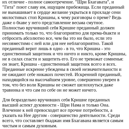
их отличие - полное самоотречение. "Шри Бхагавата", и
"Гита" поют славу им, ищущим прибежища. Если преданный
не вынашивает в сердце желание укрыться в прохладе сени
милостивых стоп Кришны, к чему разговоры о преме? Ведь
даже о бхаве у него представление весьма смутное.
Полностью вручивший себя Кришне преданный должен
принимать только то, что благоприятно для према-бхакти и
отбросить абсолютно все, чем бы это ни было, если это
несовместимо с ней или для нее неблагоприятно. Такой
преданный верит лишь в одно - в то, что Кришна - это
единственный защитник и что ничто и никто, кроме Кришны,
не в силах спасти и защитить его. Его не тревожат сомненья:
он знает, Кришна - единственный защитник всего и всех.
Преданные искренне убеждены в своей незначительности и
не ожидают себе никаких почестей. Искренний преданный,
находящийся на высочайшем уровне, совершенно уверен в
том, что без воли Кришны не сможет шелохнуться даже
травинка и что сам по себе он не может ничего.
Для безраздельно вручивших себя Кришне преданных
высший аспект духовности - Шри Нама и только Она.
Влечение к ней превосходит все прочие потребности, а
указать на Нее другим - совершенство деятельности. Среди
всего, что составляет бхаджан имя Бхагавана является самым
чистым и самым духовным.