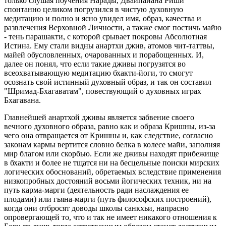
только слушая поучения Нарады, Двайпайана Риши
спонтанно целиком погрузился в чистую духовную
медитацию и полно и ясно увидел имя, образ, качества и
развлечения Верховной Личности, а также смог постичь майю
- тень парашакти, с которой срывает покровы Абсолютная
Истина. Ему стали видны анартхи джив, атомов чит-таттвы,
майей обусловленных, очарованных и порабощенных. И,
далее он понял, что если такие дживы погрузятся во
всеохватывающую медитацию бхакти-йоги, то смогут
осознать свой истинный духовный образ, и так он составил
"Шримад-Бхагаватам", повествующий о духовных играх
Бхагавана.
Главнейшей анартхой дживы является забвение своего
вечного духовного образа, равно как и образа Кришны, из-за
чего она отвращается от Кришны и, как следствие, согласно
законам кармы вертится словно белка в колесе майи, заполняя
мир благом или скорбью. Если же дживы находят прибежище
в бхакти и более не тщатся ни на бесцельные поиски мирских
логических обоснований, обретаемых вследствие применения
низкопробных достояний восьми йогических техник, ни на
путь карма-марги (деятельность ради наслаждения ее
плодами) или гьяна-марги (путь философских построений),
когда они отбросят доводы школы санкхьи, напрасно
опровергающей то, что и так не имеет никакого отношения к