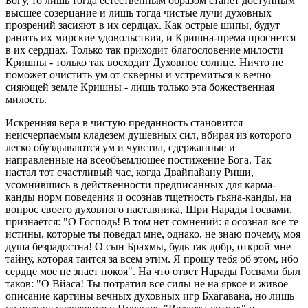
Богу, то лишь тогда естественным образом станет доступным
высшее созерцание и лишь тогда чистые лучи духовных
прозрений засияют в их сердцах. Как острые шипы, будут
ранить их мирские удовольствия, и Кришна-према проснется
в их сердцах. Только так приходит благословение милости
Кришны - только так восходит Духовное солнце. Ничто не
поможет очистить ум от скверны и устремиться к вечно
сияющей земле Кришны - лишь только эта божественная
милость.
Искренняя вера в чистую преданность становится
неисчерпаемым кладезем душевных сил, вбирая из которого
легко обуздываются ум и чувства, сдержанные и
направленные на всеобъемлющее постижение Бога. Так
настал тот счастливый час, когда Двайпайану Риши,
усомнившись в действенности предписанных для карма-
канды норм поведения и осознав тщетность гьяна-канды, на
вопрос своего духовного наставника, Шри Нарады Госвами,
признается: "О Господь! В том нет сомнений: я осознал все те
истины, которые ты поведал мне, однако, не знаю почему, моя
душа безрадостна! О сын Брахмы, будь так добр, открой мне
тайну, которая таится за всем этим. Я прошу тебя об этом, ибо
сердце мое не знает покоя". На что ответ Нарады Госвами был
таков: "О Вйаса! Ты потратил все силы не на яркое и живое
описание картины вечных духовных игр Бхагавана, но лишь