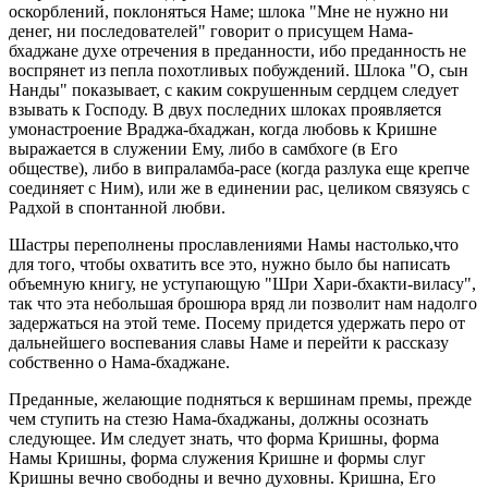
оскорблений, поклоняться Наме; шлока "Мне не нужно ни
денег, ни последователей" говорит о присущем Нама-
бхаджане духе отречения в преданности, ибо преданность не
воспрянет из пепла похотливых побуждений. Шлока "О, сын
Нанды" показывает, с каким сокрушенным сердцем следует
взывать к Господу. В двух последних шлоках проявляется
умонастроение Враджа-бхаджан, когда любовь к Кришне
выражается в служении Ему, либо в самбхоге (в Его
обществе), либо в випраламба-расе (когда разлука еще крепче
соединяет с Ним), или же в единении рас, целиком связуясь с
Радхой в спонтанной любви.
Шастры переполнены прославлениями Намы настолько,что
для того, чтобы охватить все это, нужно было бы написать
объемную книгу, не уступающую "Шри Хари-бхакти-виласу",
так что эта небольшая брошюра вряд ли позволит нам надолго
задержаться на этой теме. Посему придется удержать перо от
дальнейшего воспевания славы Наме и перейти к рассказу
собственно о Нама-бхаджане.
Преданные, желающие подняться к вершинам премы, прежде
чем ступить на стезю Нама-бхаджаны, должны осознать
следующее. Им следует знать, что форма Кришны, форма
Намы Кришны, форма служения Кришне и формы слуг
Кришны вечно свободны и вечно духовны. Кришна, Его