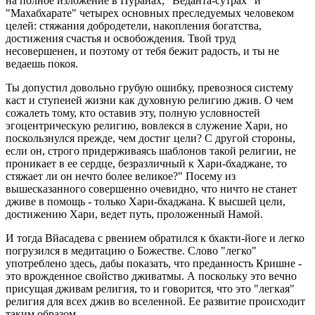
на полное изложение в Пуранах, "Веданта-сутрах" и
"Махабхарате" четырех основных преследуемых человеком
целей: стяжания добродетели, накопления богатства,
достижения счастья и освобождения. Твой труд
несовершенен, и поэтому от тебя бежит радость, и ты не
ведаешь покоя.
Ты допустил довольно грубую ошибку, превознося систему
каст и ступеней жизни как духовную религию джив. О чем
сожалеть тому, кто оставив эту, полную условностей
эгоцентрическую религию, вовлекся в служение Хари, но
поскользнулся прежде, чем достиг цели? С другой стороны,
если он, строго придерживаясь шаблонов такой религии, не
проникает в ее сердце, безразличный к Хари-бхаджане, то
стяжает ли он нечто более великое?" Посему из
вышесказанного совершенно очевидно, что ничто не станет
дживе в помощь - только Хари-бхаджана. К высшей цели,
достижению Хари, ведет путь, проложенный Намой.
И тогда Вйасадева с рвением обратился к бхакти-йоге и легко
погрузился в медитацию о Божестве. Слово "легко"
употреблено здесь, дабы показать, что преданность Кришне -
это врожденное свойство дживатмы. А поскольку это вечно
присущая дживам религия, то и говорится, что это "легкая"
религия для всех джив во вселенной. Ее развитие происходит
таким образом.