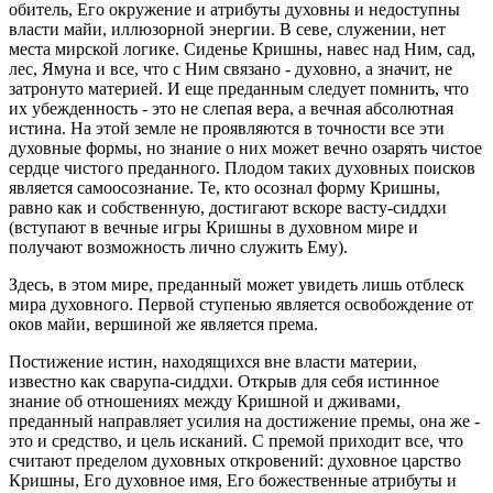
обитель, Его окружение и атрибуты духовны и недоступны
власти майи, иллюзорной энергии. В севе, служении, нет
места мирской логике. Сиденье Кришны, навес над Ним, сад,
лес, Ямуна и все, что с Ним связано - духовно, а значит, не
затронуто материей. И еще преданным следует помнить, что
их убежденность - это не слепая вера, а вечная абсолютная
истина. На этой земле не проявляются в точности все эти
духовные формы, но знание о них может вечно озарять чистое
сердце чистого преданного. Плодом таких духовных поисков
является самоосознание. Те, кто осознал форму Кришны,
равно как и собственную, достигают вскоре васту-сиддхи
(вступают в вечные игры Кришны в духовном мире и
получают возможность лично служить Ему).
Здесь, в этом мире, преданный может увидеть лишь отблеск
мира духовного. Первой ступенью является освобождение от
оков майи, вершиной же является према.
Постижение истин, находящихся вне власти материи,
известно как сварупа-сиддхи. Открыв для себя истинное
знание об отношениях между Кришной и дживами,
преданный направляет усилия на достижение премы, она же -
это и средство, и цель исканий. С премой приходит все, что
считают пределом духовных откровений: духовное царство
Кришны, Его духовное имя, Его божественные атрибуты и