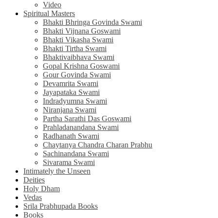
Video
Spiritual Masters
Bhakti Bhringa Govinda Swami
Bhakti Vijnana Goswami
Bhakti Vikasha Swami
Bhakti Tirtha Swami
Bhaktivaibhava Swami
Gopal Krishna Goswami
Gour Govinda Swami
Devamrita Swami
Jayapataka Swami
Indradyumna Swami
Niranjana Swami
Partha Sarathi Das Goswami
Prahladanandana Swami
Radhanath Swami
Chaytanya Chandra Charan Prabhu
Sachinandana Swami
Sivarama Swami
Intimately the Unseen
Deities
Holy Dham
Vedas
Srila Prabhupada Books
Books