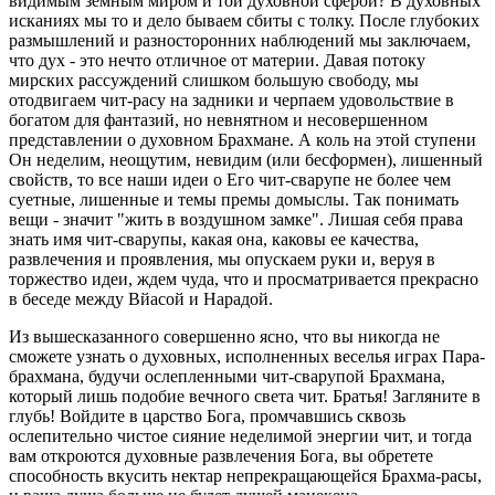
видимым земным миром и той духовной сферой? В духовных
исканиях мы то и дело бываем сбиты с толку. После глубоких
размышлений и разносторонних наблюдений мы заключаем,
что дух - это нечто отличное от материи. Давая потоку
мирских рассуждений слишком большую свободу, мы
отодвигаем чит-расу на задники и черпаем удовольствие в
богатом для фантазий, но невнятном и несовершенном
представлении о духовном Брахмане. А коль на этой ступени
Он неделим, неощутим, невидим (или бесформен), лишенный
свойств, то все наши идеи о Его чит-сварупе не более чем
суетные, лишенные и темы премы домыслы. Так понимать
вещи - значит "жить в воздушном замке". Лишая себя права
знать имя чит-сварупы, какая она, каковы ее качества,
развлечения и проявления, мы опускаем руки и, веруя в
торжество идеи, ждем чуда, что и просматривается прекрасно
в беседе между Вйасой и Нарадой.
Из вышесказанного совершенно ясно, что вы никогда не
сможете узнать о духовных, исполненных веселья играх Пара-
брахмана, будучи ослепленными чит-сварупой Брахмана,
который лишь подобие вечного света чит. Братья! Загляните в
глубь! Войдите в царство Бога, промчавшись сквозь
ослепительно чистое сияние неделимой энергии чит, и тогда
вам откроются духовные развлечения Бога, вы обретете
способность вкусить нектар непрекращающейся Брахма-расы,