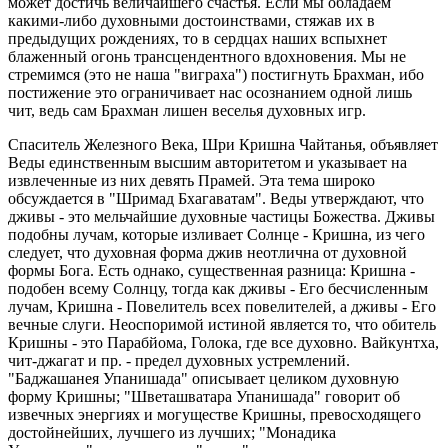
может достичь величайшего счастья. Если мы обладаем
какими-либо духовными достоинствами, стяжав их в
предыдущих рождениях, то в сердцах наших вспыхнет
блаженный огонь трансцендентного вдохновения. Мы не
стремимся (это не наша "виграха") постигнуть Брахман, ибо
постижение это ограничивает нас осознанием одной лишь
чит, ведь сам Брахман лишен веселья духовных игр.
Спаситель Железного Века, Шри Кришна Чайтанья, объявляет
Веды единственным высшим авторитетом и указывает на
извлеченные из них девять Прамей. Эта тема широко
обсуждается в "Шримад Бхагаватам". Веды утверждают, что
дживы - это мельчайшие духовные частицы Божества. Дживы
подобны лучам, которые изливает Солнце - Кришна, из чего
следует, что духовная форма джив неотлична от духовной
формы Бога. Есть однако, существенная разница: Кришна -
подобен всему Солнцу, тогда как дживы - Его бесчисленным
лучам, Кришна - Повелитель всех повелителей, а дживы - Его
вечные слуги. Неоспоримой истиной является то, что обитель
Кришны - это Парабйома, Голока, где все духовно. Вайкунтха,
чит-джагат и пр. - предел духовных устремлений.
"Баджашанея Упанишада" описывает целиком духовную
форму Кришны; "Шветашватара Упанишада" говорит об
извечных энергиях и могуществе Кришны, превосходящего
достойнейших, лучшего из лучших; "Монадика